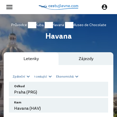
Průvodce
Kuba
Havana
Museo de Chocolate
Havana
Letenky
Zájezdy
Zpáteční
1 cestující
Ekonomická
Odkud
Kam