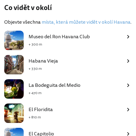
Co vidět v okolí
Objevte všechna
místa, která můžete vidět v okolí Havana
.
Museo del Ron Havana Club
+ 300 m
Habana Vieja
+ 330 m
La Bodeguita del Medio
+ 470 m
El Floridita
+ 810 m
El Capitolio