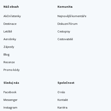
Náš obsah
Komunita
Akční letenky
Nejnovější komentáře
Destinace
Diskuzní fórum
Letiště
Cestopisy
Aerolinky
Cestovatelé
Zájezdy
Blog
Recenze
Promo kódy
Sleduj nás
Společnost
Facebook
O nás
Messenger
Kontakt
Instagram
Kariéra