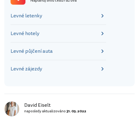
Naplánuj svou cestu raz dva
Levné letenky
Levné hotely
Levné půjčení auta
Levné zájezdy
David Eiselt
naposledy aktualizováno
31. 05. 2022