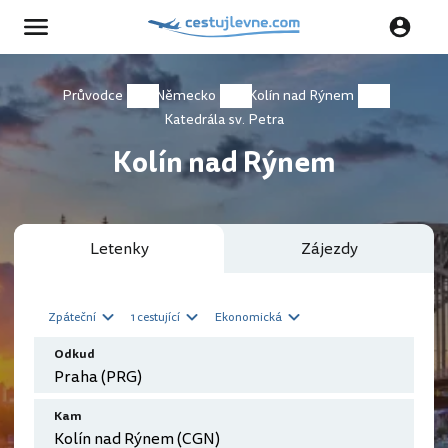
Průvodce
Německo
Kolín nad Rýnem
Katedrála sv. Petra
Kolín nad Rýnem
Letenky
Zájezdy
Zpáteční
1 cestující
Ekonomická
Odkud
Kam