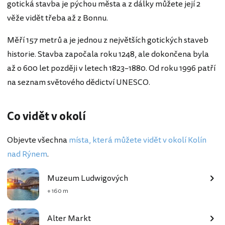
gotická stavba je pýchou města a z dálky můžete její 2
věže vidět třeba až z Bonnu.
Měří 157 metrů a je jednou z největších gotických staveb
historie. Stavba započala roku 1248, ale dokončena byla
až o 600 let později v letech 1823–1880. Od roku 1996 patří
na seznam světového dědictví UNESCO.
Co vidět v okolí
Objevte všechna
místa, která můžete vidět v okolí Kolín
nad Rýnem
.
Muzeum Ludwigových
+ 160 m
Alter Markt