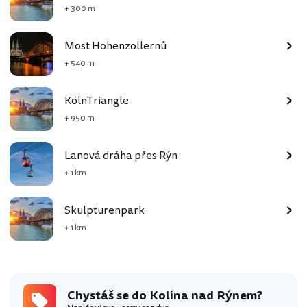
+ 300 m
Most Hohenzollernů
+ 540 m
KölnTriangle
+ 950 m
Lanová dráha přes Rýn
+ 1 km
Skulpturenpark
+ 1 km
Chystáš se do Kolína nad Rýnem?