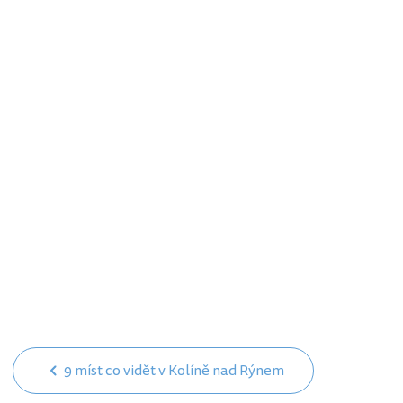
9 míst co vidět v Kolíně nad Rýnem