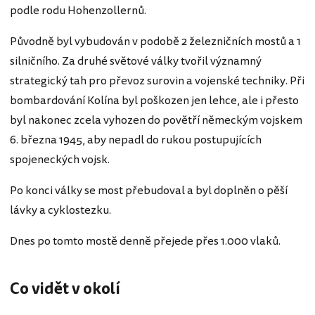
podle rodu Hohenzollernů.
Původně byl vybudován v podobě 2 železničních mostů a 1
silničního. Za druhé světové války tvořil významný
strategický tah pro převoz surovin a vojenské techniky. Při
bombardování Kolína byl poškozen jen lehce, ale i přesto
byl nakonec zcela vyhozen do povětří německým vojskem
6. března 1945, aby nepadl do rukou postupujících
spojeneckých vojsk.
Po konci války se most přebudoval a byl doplněn o pěší
lávky a cyklostezku.
Dnes po tomto mostě denně přejede přes 1.000 vlaků.
Co vidět v okolí