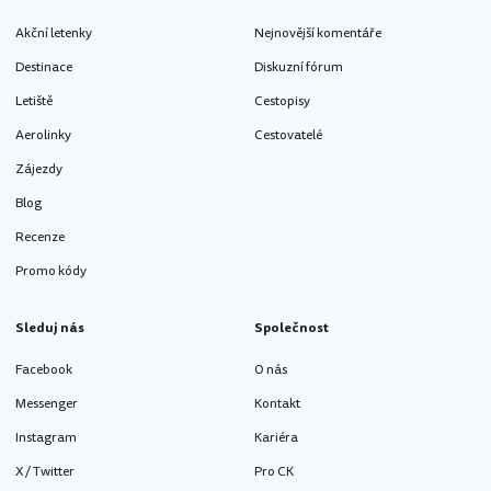
Akční letenky
Nejnovější komentáře
Destinace
Diskuzní fórum
Letiště
Cestopisy
Aerolinky
Cestovatelé
Zájezdy
Blog
Recenze
Promo kódy
Sleduj nás
Společnost
Facebook
O nás
Messenger
Kontakt
Instagram
Kariéra
X / Twitter
Pro CK