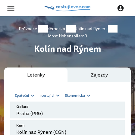
Průvodce
Německo
Kolín nad Rýnem
Most Hohenzollernů
Kolín nad Rýnem
Letenky
Zájezdy
Zpáteční
1 cestující
Ekonomická
Odkud
Kam