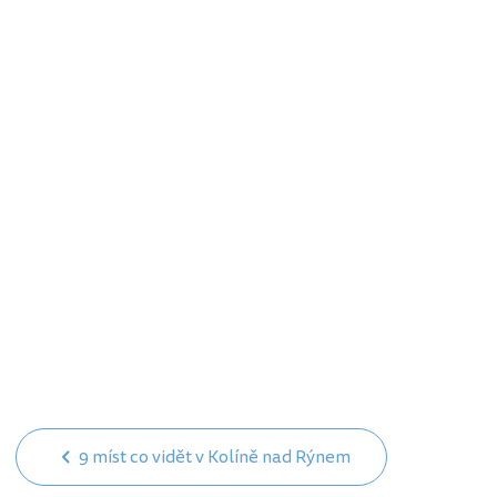
9 míst co vidět v Kolíně nad Rýnem