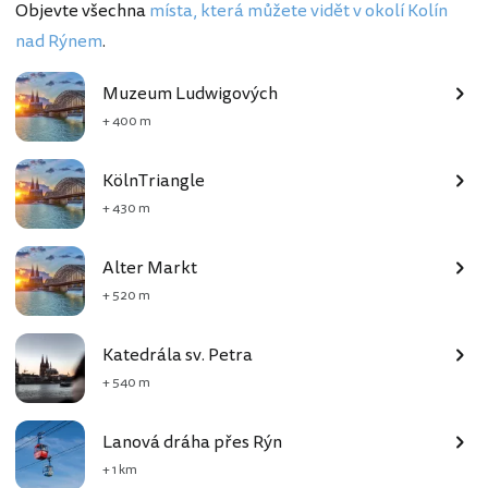
Objevte všechna
místa, která můžete vidět v okolí Kolín
nad Rýnem
.
Muzeum Ludwigových
+ 400 m
KölnTriangle
+ 430 m
Alter Markt
+ 520 m
Katedrála sv. Petra
+ 540 m
Lanová dráha přes Rýn
+ 1 km