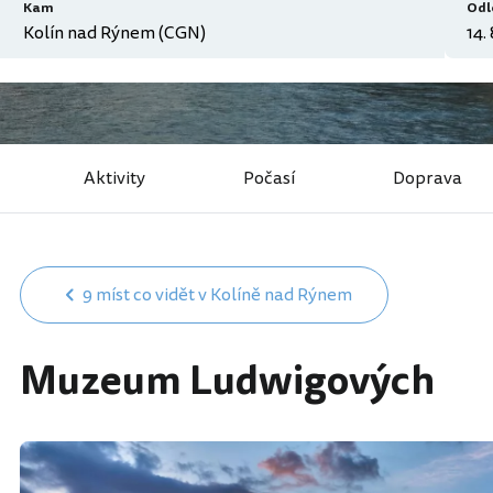
Kam
Odl
Aktivity
Počasí
Doprava
9 míst co vidět v Kolíně nad Rýnem
Muzeum Ludwigových