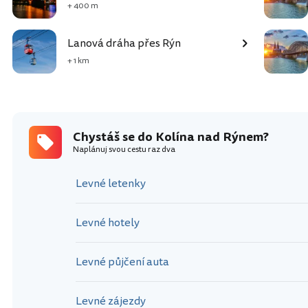
+ 400 m
Lanová dráha přes Rýn
+ 1 km
Chystáš se do Kolína nad Rýnem?
Naplánuj svou cestu raz dva
Levné letenky
Levné hotely
Levné půjčení auta
Levné zájezdy