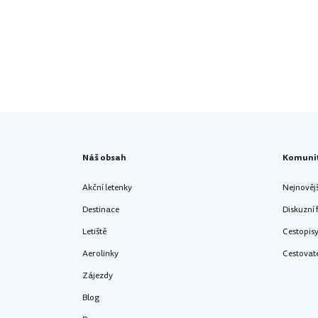
Náš obsah
Komuni
Akční letenky
Nejnověj
Destinace
Diskuzní
Letiště
Cestopis
Aerolinky
Cestovat
Zájezdy
Blog