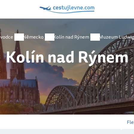
ůvodce
Německo
Kolín nad Rýnem
Kolín nad Rýnem
Fle