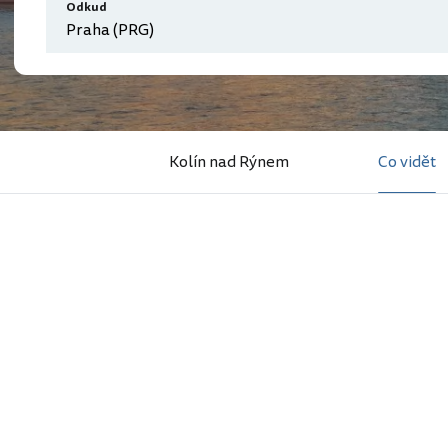
Odkud
Kolín nad Rýnem
Co vidět