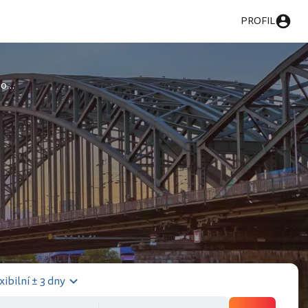
PROFIL
Muzeum Ludwigových
xibilní ± 3 dny