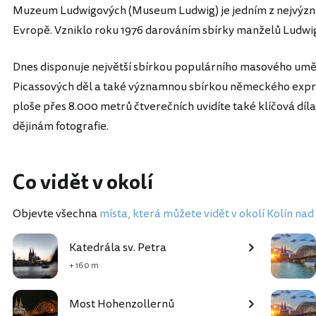
Muzeum Ludwigových (Museum Ludwig) je jedním z nejvýzn
Evropě. Vzniklo roku 1976 darováním sbírky manželů Ludwi
Dnes disponuje největší sbírkou populárního masového umění
Picassových děl a také významnou sbírkou německého expr
ploše přes 8.000 metrů čtverečních uvidíte také klíčová díla
dějinám fotografie.
Co vidět v okolí
Objevte všechna
místa, která můžete vidět v okolí Kolín na
Katedrála sv. Petra
+ 160 m
Most Hohenzollernů