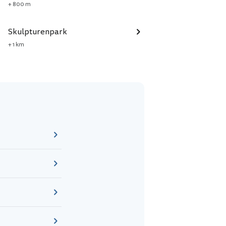
+ 800 m
Skulpturenpark
+ 1 km