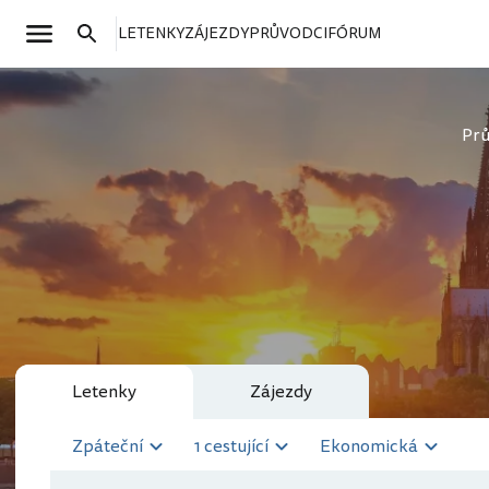
LETENKY
ZÁJEZDY
PRŮVODCI
FÓRUM
Pr
Letenky
Zájezdy
Zpáteční
1 cestující
Ekonomická