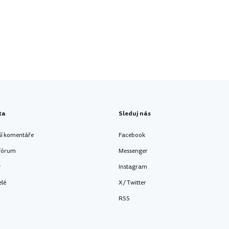
ta
Sleduj nás
ší komentáře
Facebook
 fórum
Messenger
y
Instagram
elé
X / Twitter
RSS