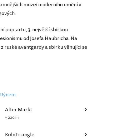
amnějších muzeí moderního umění v
gových.
 pop-artu, 3. největší sbírkou
esionismu od Josefa Haubricha. Na
 z ruské avantgardy a sbírku věnující se
d Rýnem
.
Alter Markt
+ 220 m
KölnTriangle