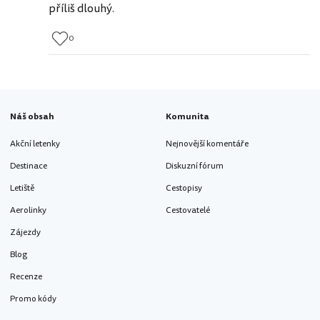
příliš dlouhý.
0
Náš obsah
Komunita
Akční letenky
Nejnovější komentáře
Destinace
Diskuzní fórum
Letiště
Cestopisy
Aerolinky
Cestovatelé
Zájezdy
Blog
Recenze
Promo kódy