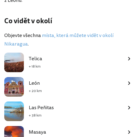
z Leónu.
Co vidět v okolí
Objevte všechna
místa, která můžete vidět v okolí
Nikaragua
.
Telica
+ 18 km
León
+ 20 km
Las Peñitas
+ 38 km
Masaya