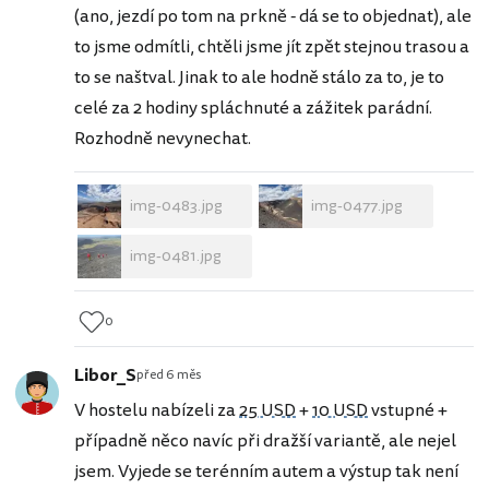
(ano, jezdí po tom na prkně - dá se to objednat), ale
to jsme odmítli, chtěli jsme jít zpět stejnou trasou a
to se naštval. Jinak to ale hodně stálo za to, je to
celé za 2 hodiny spláchnuté a zážitek parádní.
Rozhodně nevynechat.
img-0483.jpg
img-0477.jpg
img-0481.jpg
0
Libor_S
před 6 měs
V hostelu nabízeli za
25 USD
+
10 USD
vstupné +
případně něco navíc při dražší variantě, ale nejel
jsem. Vyjede se terénním autem a výstup tak není