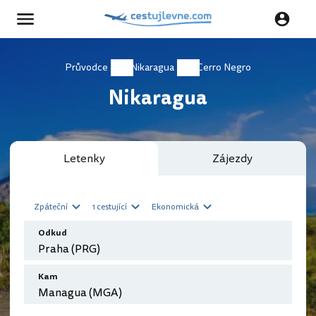
Průvodce
Nikaragua
Cerro Negro
Nikaragua
Letenky
Zájezdy
Zpáteční
1 cestující
Ekonomická
Odkud
Kam