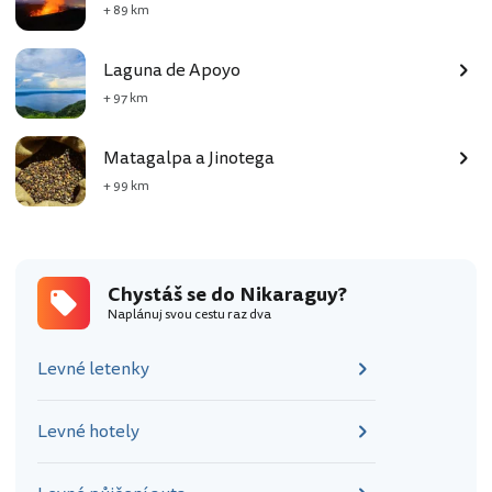
+ 89 km
Laguna de Apoyo
+ 97 km
Matagalpa a Jinotega
+ 99 km
Chystáš se do Nikaraguy?
Naplánuj svou cestu raz dva
Levné letenky
Levné hotely