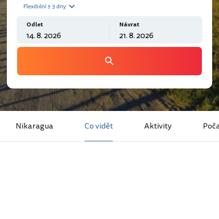
Flexibilní ± 3 dny
Odlet
Návrat
Nikaragua
Co vidět
Aktivity
Poča