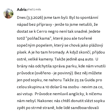
Adris
před 5 měs
Dnes (3.3.2026) jsme tam byli. Byl to spontánní
nápad bez přípravy - jenže to jsme netušili, že
dostat se k Cerro negro není tak snadné. Jedete
totiž "polňačkama", které jsou ale tvořené
sopečným popelem, který se chová jako plážový
písek. A je ho tam hromady. A když skončí, přijdou
ostré, velké kameny. Takže jedině 4x4 auto. U
brány nás odchytila správa parku, kde nám vnutili
průvodce (ověřeno - je povinný). Bez něj můžete
jen pod sopku, ne nahoru. Takže 25 za Guida pro
celou skupinu a 10 dolarů na osobu - nevim za co,
asi vstup. Průvodce nemluvil anglicky, k ničemu
nám nebyl. Nakonec nás chtěl donutit slézt sopku
zpět po strmé straně, kde lidé sandboardovali