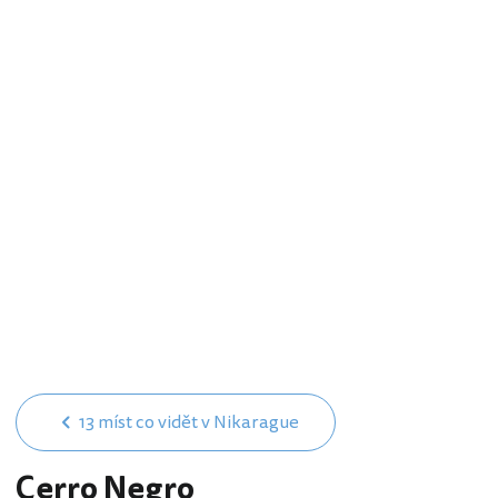
13 míst co vidět v Nikarague
Cerro Negro