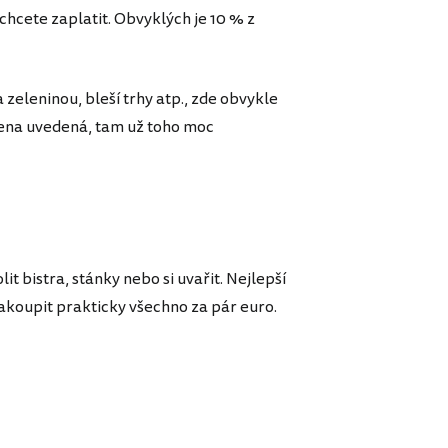
chcete zaplatit. Obvyklých je 10 % z
zeleninou, bleší trhy atp., zde obvykle
 cena uvedená, tam už toho moc
it bistra, stánky nebo si uvařit. Nejlepší
nakoupit prakticky všechno za pár euro.