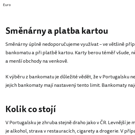
Euro
Směnárny a platba kartou
Směnárny úplně nedoporučujeme využívat – ve většině případ
bankomatu a při platbě kartou. Karty berou téměř všude, něk
a menší obchody na venkově.
K výběru z bankomatu je důležité vědět, že v Portugalsku n
jejich bankomaty mají nastavený tento limit. Bankomaty naj
Kolik co stojí
V Portugalsku je zhruba stejně draho jako v ČR. Levnější je m
je alkohol, strava v restauracích, cigarety a drogerie. V pří