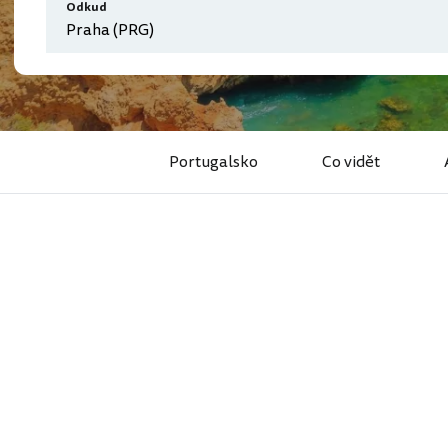
Odkud
Portugalsko
Co vidět