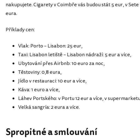
nakupujete. Cigarety v Coimbře vás budou stát 5 eur, v Sete
eura.
Příklady cen:
Vlak: Porto – Lisabon: 25 eur,
Taxi: Lisabon letiště – Lisabon nádraží: 5 eur a více,
Ubytování přes Airbnb: 10 euro za noc,
Těstoviny: 0,8 eura,
Jídlo v restauraci: 10 eur a více,
Káva: 1 euro a více,
Láhev Portského: v Portu 12 eur a více, v supermarketu 
Velká sangría: 2 eura a více.
Spropitné a smlouvání