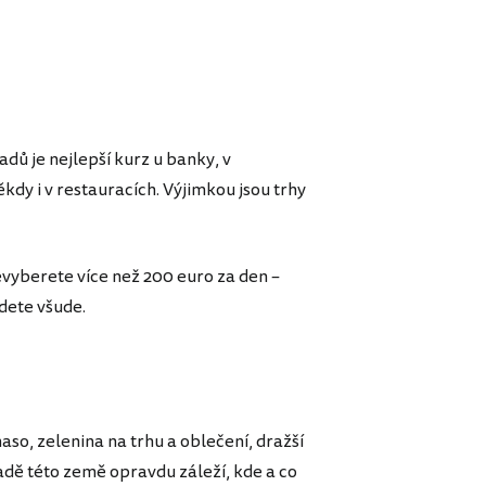
ů je nejlepší kurz u banky, v
dy i v restauracích. Výjimkou jsou trhy
evyberete více než 200 euro za den –
dete všude.
aso, zelenina na trhu a oblečení, dražší
padě této země opravdu záleží, kde a co