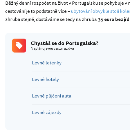
Běžný denní rozpočet na život v Portugalsku se pohybuje v r
cestování je to podstatně více –
ubytování obvykle stojí kole
zhruba stejně, dostáváme se tedy na zhruba
35 euro bez jíd
Chystáš se do Portugalska?
Naplánuj svou cestu raz dva
Levné letenky
Levné hotely
Levné půjčení auta
Levné zájezdy