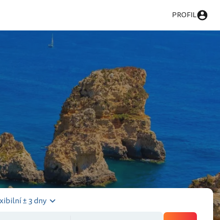
PROFIL
xibilní ± 3 dny