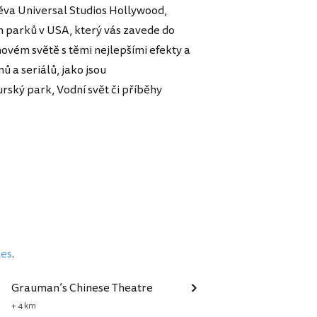
ěva Universal Studios Hollywood,
h parků v USA, který vás zavede do
movém světě s těmi nejlepšími efekty a
ů a seriálů, jako jsou
ský park, Vodní svět či příběhy
les
.
Grauman’s Chinese Theatre
+ 4 km