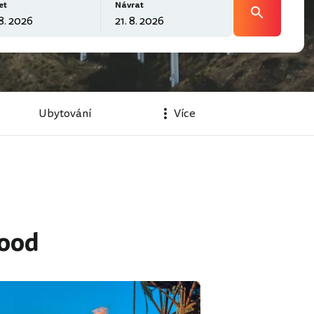
et
Návrat
Ubytování
Více
wood