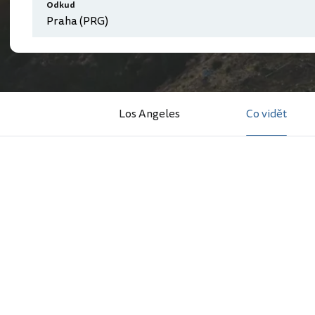
Odkud
Los Angeles
Co vidět