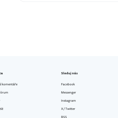
ta
Sleduj nás
ší komentáře
Facebook
 fórum
Messenger
y
Instagram
elé
X / Twitter
RSS