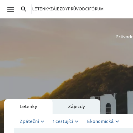
LETENKY
ZÁJEZDY
PRŮVODCI
FÓRUM
Průvod
Letenky
Zájezdy
Zpáteční
1 cestující
Ekonomická