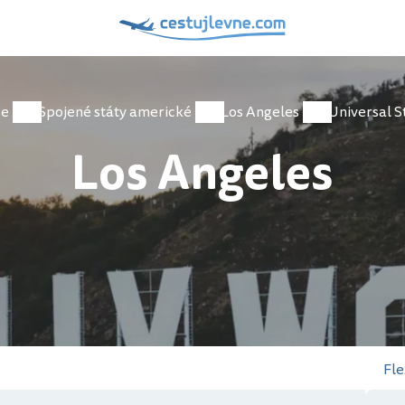
ce
Spojené státy americké
Los Angeles
Los Angeles
Fle