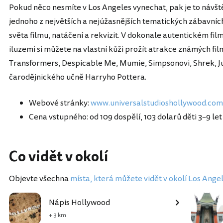
Pokud něco nesmíte v Los Angeles vynechat, pak je to návšt
jednoho z největších a nejúžasnějších tematických zábavníc
světa filmu, natáčení a rekvizit. V dokonale autentickém fil
iluzemi si můžete na vlastní kůži prožít atrakce známých film
Transformers, Despicable Me, Mumie, Simpsonovi, Shrek, Jur
čarodějnického učně Harryho Pottera.
Webové stránky:
www.universalstudioshollywood.com
Cena vstupného: od 109 dospělí, 103 dolarů děti 3–9 let
Co vidět v okolí
Objevte všechna
místa, která můžete vidět v okolí Los Ange
Nápis Hollywood
+ 3 km