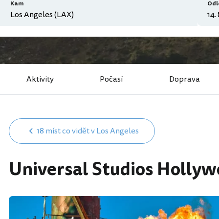
Kam
Odl
Aktivity
Počasí
Doprava
18 míst co vidět v Los Angeles
Universal Studios Holly