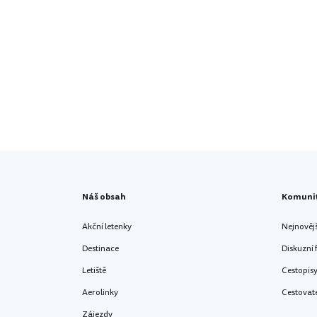
Náš obsah
Komuni
Akční letenky
Nejnověj
Destinace
Diskuzní
Letiště
Cestopis
Aerolinky
Cestovat
Zájezdy