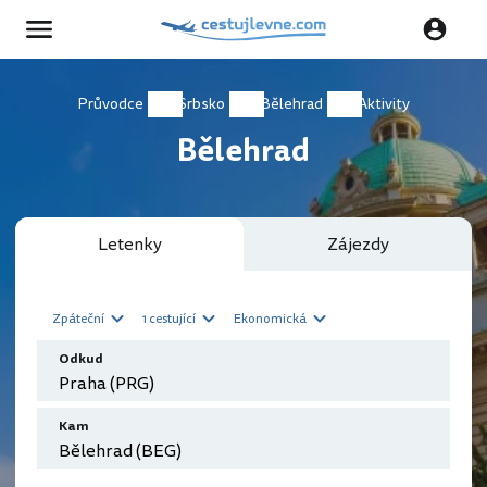
Průvodce
Srbsko
Bělehrad
Aktivity
Bělehrad
Letenky
Zájezdy
Zpáteční
1 cestující
Ekonomická
Odkud
Kam