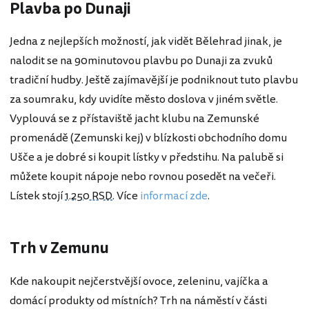
Plavba po Dunaji
Jedna z nejlepších možností, jak vidět Bělehrad jinak, je
nalodit se na 90minutovou plavbu po Dunaji za zvuků
tradiční hudby. Ještě zajímavější je podniknout tuto plavbu
za soumraku, kdy uvidíte město doslova v jiném světle.
Vyplouvá se z přístaviště jacht klubu na Zemunské
promenádě (Zemunski kej) v blízkosti obchodního domu
Ušče a je dobré si koupit lístky v předstihu. Na palubě si
můžete koupit nápoje nebo rovnou posedět na večeři.
Lístek stojí
1.250 RSD
. Více
informací zde
.
Trh v Zemunu
Kde nakoupit nejčerstvější ovoce, zeleninu, vajíčka a
domácí produkty od místních? Trh na náměstí v části