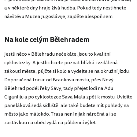
a v některé dny hraje živá hudba. Pokud tedy nestihnete
návštěvu Muzea Jugoslávije, zajděte alespoň sem.
Na kole celým Bělehradem
Jestli něco v Bělehradu nečekáte, jsou to kvalitní
cyklostezky. A jestli chcete poznat blízká i vzdálená
zákoutí města, půjčte si kolo a vydejte se na okružní jízdu.
Doporučená trasa: od Brankova mostu, přes Nový
Bělehrad podél řeky Sávy, tady přejet lodí na Adu
Ciganliju a po cyklostezce Sava Mala zpět k mostu. Uvidíte
paneláková šedá sídliště, ale také budete mít pohledy na
město jako málokdo. Trasa není nijak náročná a i se
zastávkou na oběd vydá na půldenní výlet.