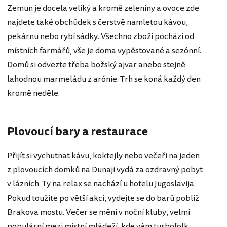
Zemun je docela veliký a kromě zeleniny a ovoce zde
najdete také obchůdek s čerstvě namletou kávou,
pekárnu nebo rybí sádky. Všechno zboží pochází od
místních farmářů, vše je doma vypěstované a sezónní.
Domů si odvezte třeba božský ajvar anebo stejně
lahodnou marmeládu z arónie. Trh se koná každý den
kromě neděle.
Plovoucí bary a restaurace
Přijít si vychutnat kávu, koktejly nebo večeři na jeden
z plovoucích domků na Dunaji vydá za ozdravný pobyt
v lázních. Ty na relax se nachází u hotelu Jugoslavija.
Pokud toužíte po větší akci, vydejte se do barů poblíž
Brakova mostu. Večer se mění v noční kluby, velmi
populární mezi místní mládeží, kde vám turbofolk