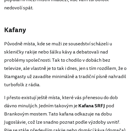
nedovolí spát.
Kafany
Původně místa, kde se muži ze sousedství scházeli u
skleničky rakije nebo šálku kávy a debatovali nad
problémy společnosti. Tak to chodilo v dobách bez
televize, ale vlastně je to tak i dnes, jen s tím rozdílem, že o
štamgasty už zavadíte minimálně a tradiční písně nahradil
turbofolk z rádia.
I přesto existují ještě místa, které vás přenesou do dob
dávno minulých. Jedním takovým je
Kafana SRFJ
pod
Brankovým mostem. Tato kafana odkazuje na dobu
Jugoslávie, což lze snadno poznat podle výzdoby uvnitř.
Pije se stále především rakije nebo domácí káva (domača)