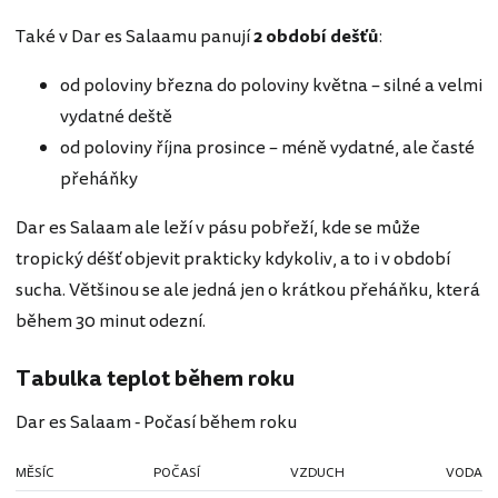
Také v Dar es Salaamu panují
2 období dešťů
:
od poloviny března do poloviny května – silné a velmi
vydatné deště
od poloviny října prosince – méně vydatné, ale časté
přeháňky
Dar es Salaam ale leží v pásu pobřeží, kde se může
tropický déšť objevit prakticky kdykoliv, a to i v období
sucha. Většinou se ale jedná jen o krátkou přeháňku, která
během 30 minut odezní.
Tabulka teplot během roku
Dar es Salaam - Počasí během roku
MĚSÍC
POČASÍ
VZDUCH
VODA