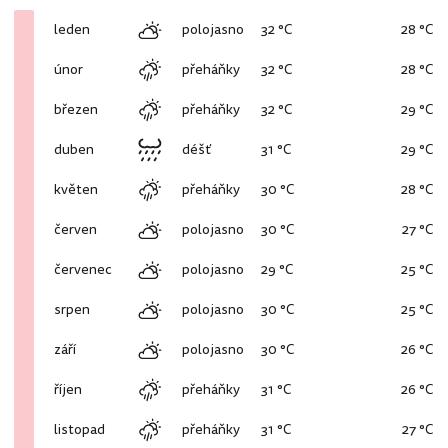
leden
polojasno
32 °C
28 °C
únor
přeháňky
32 °C
28 °C
březen
přeháňky
32 °C
29 °C
duben
déšť
31 °C
29 °C
květen
přeháňky
30 °C
28 °C
červen
polojasno
30 °C
27 °C
červenec
polojasno
29 °C
25 °C
srpen
polojasno
30 °C
25 °C
září
polojasno
30 °C
26 °C
říjen
přeháňky
31 °C
26 °C
listopad
přeháňky
31 °C
27 °C