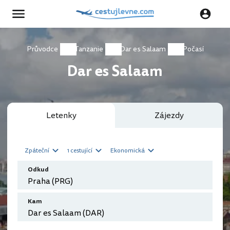
Průvodce
Tanzanie
Dar es Salaam
Počasí
Dar es Salaam
Letenky
Zájezdy
Zpáteční
1 cestující
Ekonomická
Odkud
Kam