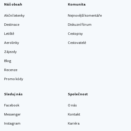
Náš obsah
Komunita
Akční letenky
Nejnovější komentáře
Destinace
Diskuzní fórum
Letiště
Cestopisy
Aerolinky
Cestovatelé
Zájezdy
Blog
Recenze
Promo kódy
Sleduj nás
Společnost
Facebook
O nás
Messenger
Kontakt
Instagram
Kariéra