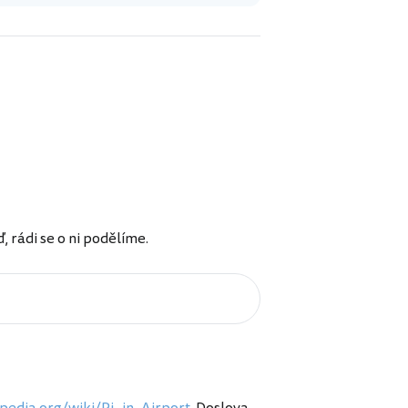
rádi se o ni podělíme.
pedia.org/wiki/Ri...in_Airport
. Doslova