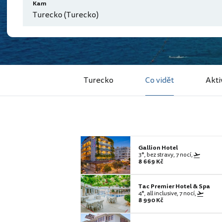
Kam
Turecko (Turecko)
Turecko
Co vidět
Akti
Gallion Hotel
3*, bez stravy, 7 nocí,
8 669 Kč
Tac Premier Hotel & Spa
4*, all inclusive, 7 nocí,
8 990 Kč