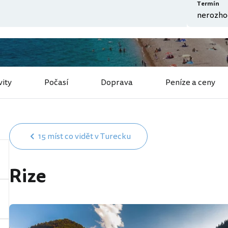
Termín
vity
Počasí
Doprava
Peníze a ceny
15 míst co vidět v Turecku
Rize