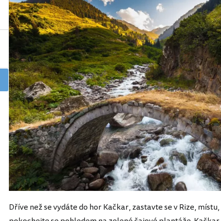
Dříve než se vydáte do hor Kačkar, zastavte se v Rize, místu,
pokochejte se pohledem na zelené čajové plantáže. Kačkar 