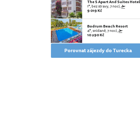
The S Apart And Suites Hotel
1*, bez stravy, 7 nocí,
9 019 Kč
Bodrum Beach Resort
4*, snídaně, 7 nocí,
10 290 Kč
Porovnat zájezdy do Turecka