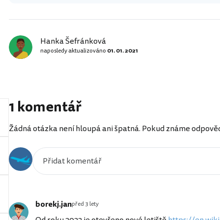
Hanka Šefránková
naposledy aktualizováno
01. 01. 2021
1 komentář
Žádná otázka není hloupá ani špatná. Pokud známe odpověď, 
borekj.jan
před 3 lety
Od roku 2022 je otevřeno nové letiště
https://en.wiki