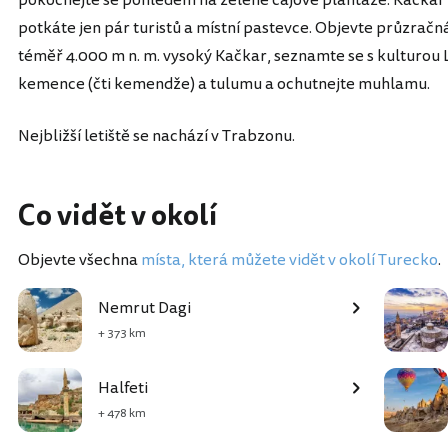
potkáte jen pár turistů a místní pastevce. Objevte průzračná
téměř 4.000 m n. m. vysoký Kačkar, seznamte se s kulturou 
kemence (čti kemendže) a tulumu a ochutnejte muhlamu.
Nejbližší letiště se nachází v Trabzonu.
Co vidět v okolí
Objevte všechna
místa, která můžete vidět v okolí Turecko
.
Nemrut Dagi
+ 373 km
Halfeti
+ 478 km