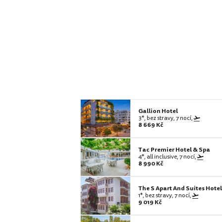
Gallion Hotel
3*, bez stravy, 7 nocí,
8 669 Kč
Tac Premier Hotel & Spa
4*, all inclusive, 7 nocí,
8 990 Kč
The S Apart And Suites Hotel
1*, bez stravy, 7 nocí,
9 019 Kč