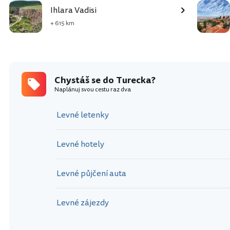
Ihlara Vadisi
+ 615 km
Chystáš se do Turecka?
Naplánuj svou cestu raz dva
Levné letenky
Levné hotely
Levné půjčení auta
Levné zájezdy