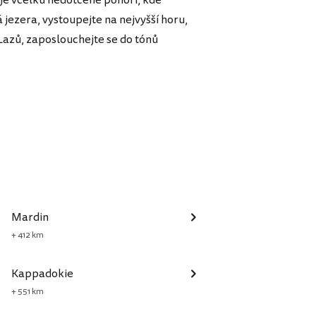
 jezera, vystoupejte na nejvyšší horu,
Lazů, zaposlouchejte se do tónů
Mardin
+ 412 km
Kappadokie
+ 551 km