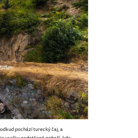
 odkud pochází turecký čaj, a
je vcelku nedotčené pohoří, kde