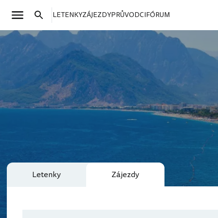
LETENKY
ZÁJEZDY
PRŮVODCI
FÓRUM
Letenky
Zájezdy