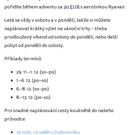
pořídíte během adventu za
30 EUR
s aerolinkou Ryanair.
Letá se vždy v sobotu a v pondělí, takže si můžete
naplánovat krátký výlet na vánoční trhy – třeba
prodloužený víkend od soboty do pondělí, nebo delší
pobyt od pondělí do soboty.
Příklady termínů:
29. 11.–1. 12. (so–po)
1.–6. 12. (po–so)
6.–8. 12. (so–po)
8.–13. 12. (po–so)
Pro snadné naplánování cesty kouknětě do našeho
průvodce:
19 míst, co vidět v Dubrovníku