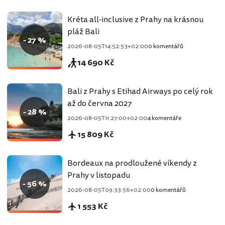
Kréta all-inclusive z Prahy na krásnou
pláž Bali
- 27 %
2026-08-05T14:52:53+02:00
0 komentářů
14 690 Kč
Bali z Prahy s Etihad Airways po celý rok
až do června 2027
- 28 %
2026-08-05T11:27:00+02:00
4 komentáře
15 809 Kč
Bordeaux na prodloužené víkendy z
Prahy v listopadu
- 56 %
2026-08-05T09:33:56+02:00
0 komentářů
1 553 Kč