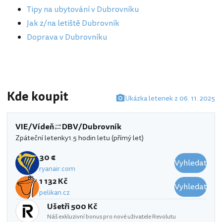
Tipy na ubytování v Dubrovníku
Jak z/na letiště Dubrovník
Doprava v Dubrovníku
Kde koupit
Ukázka letenek z 06. 11. 2025
VIE/Vídeň
DBV/Dubrovník
Zpáteční letenky
1.5 hodin letu (přímý let)
30 €
Vyhledat
ryanair.com
1 132 Kč
Vyhledat
pelikan.cz
Ušetři 500 Kč
Náš exkluzivní bonus pro nové uživatele Revolutu