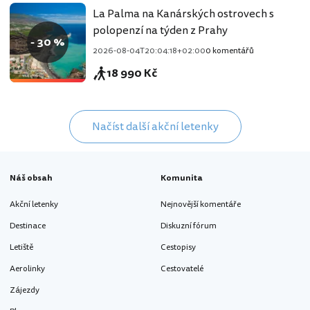
La Palma na Kanárských ostrovech s
polopenzí na týden z Prahy
- 30 %
2026-08-04T20:04:18+02:00
0 komentářů
18 990 Kč
Načíst další akční letenky
Náš obsah
Komunita
Akční letenky
Nejnovější komentáře
Destinace
Diskuzní fórum
Letiště
Cestopisy
Aerolinky
Cestovatelé
Zájezdy