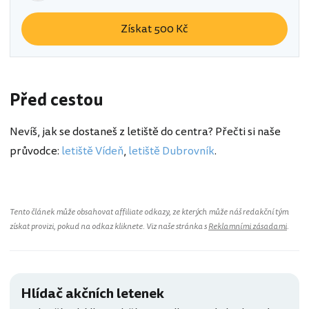
Získat 500 Kč
Před cestou
Nevíš, jak se dostaneš z letiště do centra? Přečti si naše
průvodce:
letiště Vídeň
,
letiště Dubrovník
.
Tento článek může obsahovat affiliate odkazy, ze kterých může náš redakční tým
získat provizi, pokud na odkaz kliknete. Viz naše stránka s
Reklamními zásadami
.
Hlídač akčních letenek