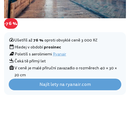
-76 %
Ušetříš až
76 %
oproti obvyklé ceně 3 000 Kč
Hledej v období
prosinec
Poletíš s aeroliniemi
Ryanair
Čeká tě přímý let
V ceně je malé příruční zavazadlo o rozměrech 40 × 30 ×
20 cm
Najít lety na ryanair.com