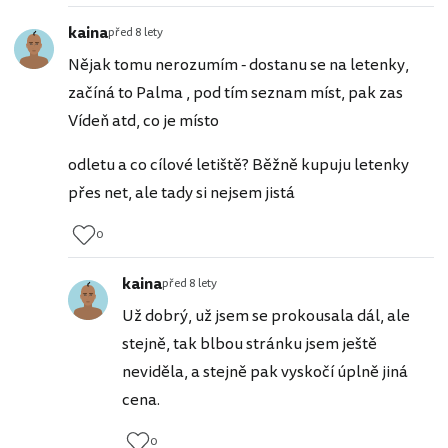
kaina
před 8 lety
Nějak tomu nerozumím - dostanu se na letenky,
začíná to Palma , pod tím seznam míst, pak zas
Vídeň atd, co je místo
odletu a co cílové letiště? Běžně kupuju letenky
přes net, ale tady si nejsem jistá
0
kaina
před 8 lety
Už dobrý, už jsem se prokousala dál, ale
stejně, tak blbou stránku jsem ještě
neviděla, a stejně pak vyskočí úplně jiná
cena.
0