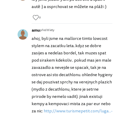
autě :) a osprchovat se můžete na pláži :)
0
amu
před 8 lety
ahoj, byli jsme na mallorce timto lowcost
stylem na zacatku leta..kdyz se dobre
zasijes a nedelas bordel, tak muzes spat
pod sirakem kdekoliv.. pokud mas jen male
zavazadlo a nevejde se spacak, tak je na
ostrove asi sto decathlonu. ohledne hygieny
se daj pouzivat sprchy na verejnych plazich
(mydlo z decathlonu, ktere je setrne
prirode by nemelo vadit). jinak existuji
kempy a kempovaci mista za par eur nebo
za nic:
http://www.turismepetit.com/luga...-