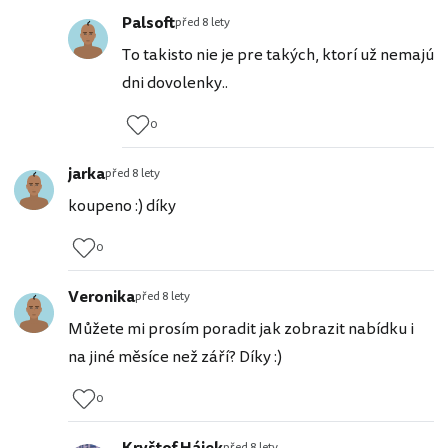
Palsoft
před 8 lety
To takisto nie je pre takých, ktorí už nemajú
dni dovolenky..
0
jarka
před 8 lety
koupeno :) díky
0
Veronika
před 8 lety
Můžete mi prosím poradit jak zobrazit nabídku i
na jiné měsíce než září? Díky :)
0
Kryštof Hájek
před 8 lety