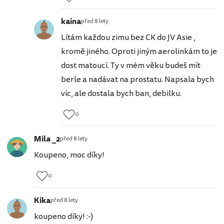
kaina
před 8 lety
Lítám každou zimu bez CK do JV Asie ,
kromě jiného. Oproti jiným aerolinkám to je
dost matoucí. Ty v mém věku budeš mít
berle a nadávat na prostatu. Napsala bych
víc, ale dostala bych ban, debilku.
0
Mila _2
před 8 lety
Koupeno, moc díky!
0
Kika
před 8 lety
koupeno díky! :-)