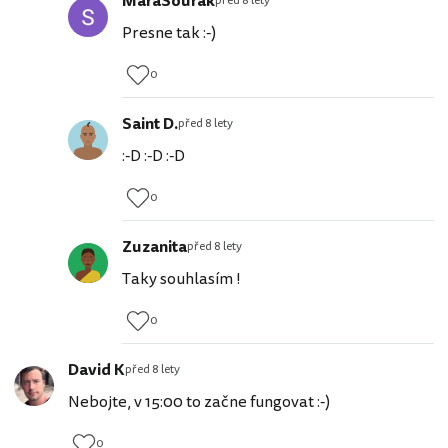
MaraSourak
před 8 lety
Presne tak :-)
0
Saint D.
před 8 lety
:-D :-D :-D
0
Zuzanita
před 8 lety
Taky souhlasím !
0
David K
před 8 lety
Nebojte, v 15:00 to začne fungovat :-)
0