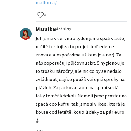
mallorca/
0
Maruška
před 8 lety
Jeli jsme v červnu a týden jsme spali v autě,
určitě to stojí za to projet, teď jedeme
znova a alespoň víme už kam jo a ne :). Za
nás doporučuji půjčovnu sixt. S hygienou je
to trošku náročný, ale nic co by se nedalo
zvládnout, dají se použít veřejné sprchy na
plážích. Zaparkovat auto na spaní se dá
taky téměř kdekoli. Neměli jsme prostor na
spacák do kufru, tak jsme si v ikee, která je
kousek od letiště, koupili deky za pár euro
;).