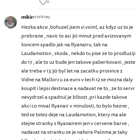
0
mikir
před 8 lety
Hezka akce ,bohuzel jsem si vsiml, az kdyz uz to je
prebrane , navic to asi 30 minut pred avizovanym
koncem spadlo jak na Ryanairu, tak na
Laudamotion , skoda , nekdo tu pise ze to prodluziji
do 17 , ale to uz bude jen takove paberkovani , jeste
ale treba v 13.30 byl let na zacatku prosince z
Vidne na Mallorcu za euro v tech 12 se mozna daly
koupit i lepsi destinace a nadavat ne to , ze to servr
nevydrzel a spadnul je blbost ,pri kazde takove
akci co mival Ryanair v minulosti, to bylo bezne ,
ted se totez deje na Laudamotion, ktery ma ale
stejne stranky s Ryanairem jen v cervene barve ,
nadavat na stranku ze je nahore Palnma je taky