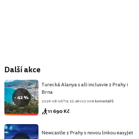
Další akce
Turecká Alanya s all-inclusvie z Prahy i
Brna
- 42 %
2026-08-06T19:35:48+02:00
0 komentářů
11 690 Kč
Newcastle z Prahy s novou linkou easyJet