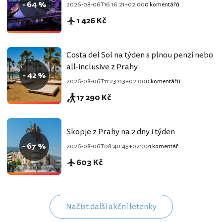
- 64 %
2026-08-06T16:16:21+02:00
0 komentářů
1 426 Kč
Costa del Sol na týden s plnou penzí nebo
all-inclusive z Prahy
- 42 %
2026-08-06T11:23:03+02:00
0 komentářů
17 290 Kč
Skopje z Prahy na 2 dny i týden
- 67 %
2026-08-06T08:40:43+02:00
1 komentář
603 Kč
Načíst další akční letenky