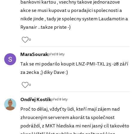
bankovni kartou , vsechny takove jednorazove
akce se musi kupovat u poradajici spolecnosti a
nikde jinde , tady je spolecny system Laudamotin a
Ryanair ...takze priste -)
0
MaraSourak
před 8 lety
Tak se mi podarilo koupit LNZ-PMI-TXL 25 -28 září
za 2ecka ;) diky Dave :)
0
Ondřej Kostík
před 8 lety
Proč to dělaj, vždyť ty lidi, kteří mají zájem nad
zhrouceným serverem akorát ta společnost
podráždí, z MKT hlediska mi není jasný cíl takovéto