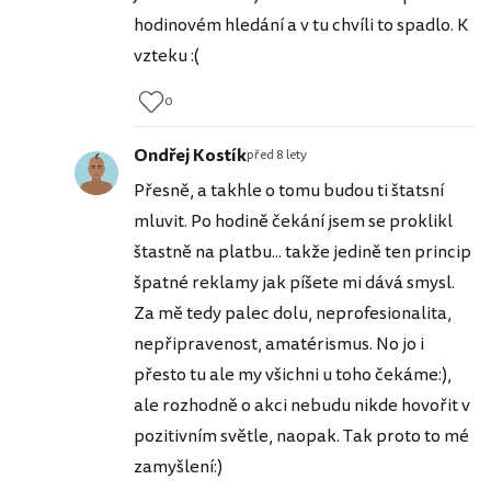
hodinovém hledání a v tu chvíli to spadlo. K
vzteku :(
0
Ondřej Kostík
před 8 lety
Přesně, a takhle o tomu budou ti štatsní
mluvit. Po hodině čekání jsem se proklikl
štastně na platbu... takže jedině ten princip
špatné reklamy jak píšete mi dává smysl.
Za mě tedy palec dolu, neprofesionalita,
nepřipravenost, amatérismus. No jo i
přesto tu ale my všichni u toho čekáme:),
ale rozhodně o akci nebudu nikde hovořit v
pozitivním světle, naopak. Tak proto to mé
zamyšlení:)