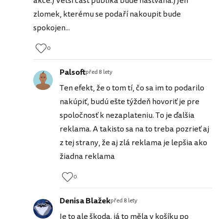
akce:) Větší část publika bude naštvaná:) Jen
zlomek, kterému se podaří nakoupit bude
spokojen...
0
Palsoft
před 8 lety
Ten efekt, že o tom tí, čo sa im to podarilo
nakúpiť, budú ešte týždeň hovoriť je pre
spoločnosť k nezaplateniu. To je ďalšia
reklama. A takisto sa na to treba pozrieť aj
z tej strany, že aj zlá reklama je lepšia ako
žiadna reklama
0
Denisa Blažek
před 8 lety
Je to ale škoda. já to měla v košíku po