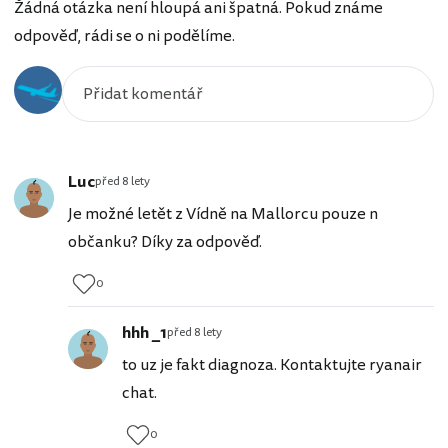
Žádná otázka není hloupá ani špatná. Pokud známe
odpověď, rádi se o ni podělíme.
Luc
před 8 lety
Je možné letět z Vídně na Mallorcu pouze n
občanku? Díky za odpověď.
0
hhh _1
před 8 lety
to uz je fakt diagnoza. Kontaktujte ryanair
chat.
0