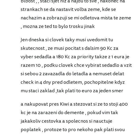
blbost , , staci sjet niz a najdu to sve , nakonec na
strankach se da nastavit volba zeme, kde se
nachazim a zobrazuji se mi odletova mista te zeme
, mozna ze ted to bylo trosku jinak
Jen dneska si clovek taky musi uvedomit tu
skutecnost , ze musi pocitat s dalsim 90 Kc za
vyber sedadla a 180 Kc za priority takze z 1 eura je
razem 10 , podku clovek chce vybirat sedadlo a vzit
si sebou 2 zavazadla do letadla a nemuset delat
check in 4 dny pred odletem, pochopitelne kdyz
mu staci zaklad ,tak plati to euro za jeden smer
a nakupovat pres Kiwi a stezovat si ze to stoji 400
kc je na zarazeni do demente , pokud vim tak
jakakoliv cestovka a spolecnos si nauctuje
poplatek , protoze to pro nekoho pak plati svou