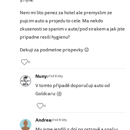
Neni mi lito penez za hotel ale premyslim ze
pujcim auto a projedu to cele. Ma nekdo
zkusenosti se spanim v aute/pod sirakem a jak jste
pripadne resili hygienu?
Dekuji za podmetne prispevky 😉
0
Nuny
před 8 lety
V tomto případě doporučuji auto od
Goldcaru:-)))
0
Andrea
před 8 lety
My jsme jezdili 5 dní po ostrově a spali v