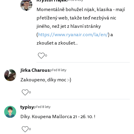
Momentálně bohužel nijak, klasika - mají
přetížený web, takže teď nezbývá nic
jiného, než jet z hlavní stránky
(
https://www.ryanair.com/la/en/
) a
zkoušet a zkoušet...
0
Jirka Charous
před 8 lety
Zakoupeno, díky moc :-)
0
typisy
před 8 lety
Díky. Koupena Mallorca 21 - 26. 10. !
0