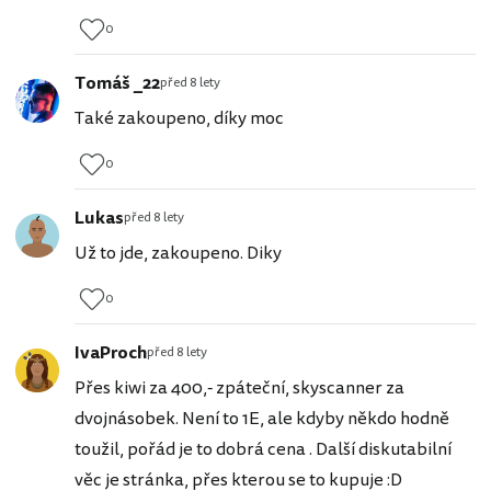
0
Tomáš _22
před 8 lety
Také zakoupeno, díky moc
0
Lukas
před 8 lety
Už to jde, zakoupeno. Diky
0
IvaProch
před 8 lety
Přes kiwi za 400,- zpáteční, skyscanner za
dvojnásobek. Není to 1E, ale kdyby někdo hodně
toužil, pořád je to dobrá cena . Další diskutabilní
věc je stránka, přes kterou se to kupuje :D