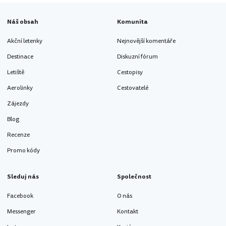
Náš obsah
Komunita
Akční letenky
Nejnovější komentáře
Destinace
Diskuzní fórum
Letiště
Cestopisy
Aerolinky
Cestovatelé
Zájezdy
Blog
Recenze
Promo kódy
Sleduj nás
Společnost
Facebook
O nás
Messenger
Kontakt