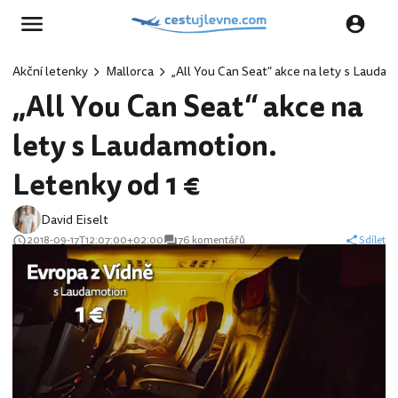
Akční letenky
Mallorca
„All You Can Seat“ akce na lety s Laudam
„All You Can Seat“ akce na
lety s Laudamotion.
Letenky od 1 €
David Eiselt
2018-09-17T12:07:00+02:00
76 komentářů
Sdílet