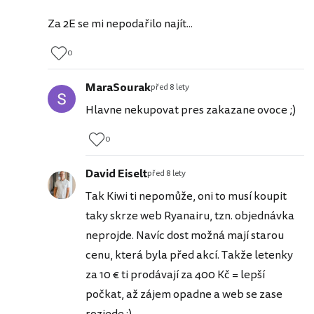
Za 2E se mi nepodařilo najít...
0
MaraSourak
před 8 lety
Hlavne nekupovat pres zakazane ovoce ;)
0
David Eiselt
před 8 lety
Tak Kiwi ti nepomůže, oni to musí koupit
taky skrze web Ryanairu, tzn. objednávka
neprojde. Navíc dost možná mají starou
cenu, která byla před akcí. Takže letenky
za 10 € ti prodávají za 400 Kč = lepší
počkat, až zájem opadne a web se zase
rozjede :)