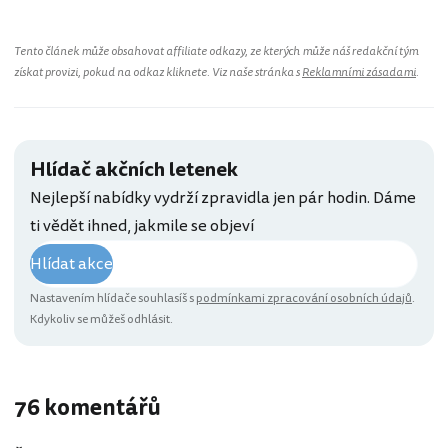
Tento článek může obsahovat affiliate odkazy, ze kterých může náš redakční tým
získat provizi, pokud na odkaz kliknete. Viz naše stránka s
Reklamními zásadami
.
Hlídač akčních letenek
Nejlepší nabídky vydrží zpravidla jen pár hodin. Dáme
ti vědět ihned, jakmile se objeví
Hlídat akce
Nastavením hlídače souhlasíš s
podmínkami zpracování osobních údajů
.
Kdykoliv se můžeš odhlásit.
76 komentářů