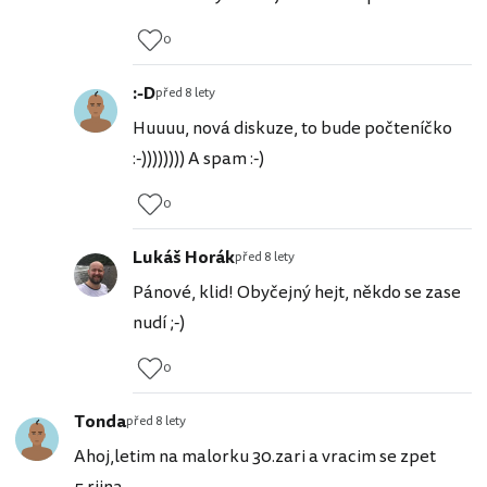
0
:-D
před 8 lety
Huuuu, nová diskuze, to bude počteníčko
:-)))))))) A spam :-)
0
Lukáš Horák
před 8 lety
Pánové, klid! Obyčejný hejt, někdo se zase
nudí ;-)
0
Tonda
před 8 lety
Ahoj,letim na malorku 30.zari a vracim se zpet
5.rijna.