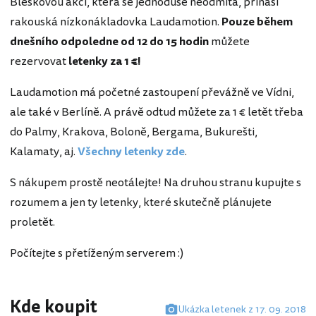
Bleskovou akci, která se jednoduše neodmítá, přináší
rakouská nízkonákladovka Laudamotion.
Pouze během
dnešního odpoledne od 12 do 15 hodin
můžete
rezervovat
letenky za 1 €!
Laudamotion má početné zastoupení převážně ve Vídni,
ale také v Berlíně. A právě odtud můžete za 1 € letět třeba
do Palmy, Krakova, Boloně, Bergama, Bukurešti,
Kalamaty, aj.
Všechny letenky zde
.
S nákupem prostě neotálejte! Na druhou stranu kupujte s
rozumem a jen ty letenky, které skutečně plánujete
proletět.
Počítejte s přetíženým serverem :)
Kde koupit
Ukázka letenek z 17. 09. 2018