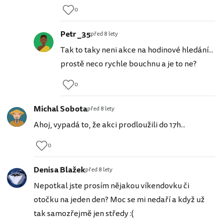
0
Petr _35
před 8 lety
Tak to taky neni akce na hodinové hledání...
prostě neco rychle bouchnu a je to ne?
0
Michal Sobota
před 8 lety
Ahoj, vypadá to, že akci prodloužili do 17h...
0
Denisa Blažek
před 8 lety
Nepotkal jste prosím nějakou víkendovku či
otočku na jeden den? Moc se mi nedaří a když už
tak samozřejmě jen středy :(