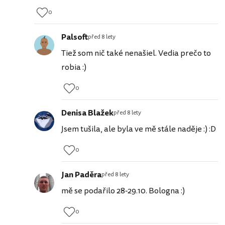
0
Palsoft
před 8 lety
Tiež som nič také nenašiel. Vedia prečo to
robia :)
0
Denisa Blažek
před 8 lety
Jsem tušila, ale byla ve mě stále naděje :) :D
0
Jan Paděra
před 8 lety
mě se podařilo 28-29.10. Bologna :)
0