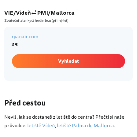
VIE/Vídeň
PMI/Mallorca
Zpáteční letenky
2 hodin letu
(přímý let)
ryanair.com
2 €
Vyhledat
Před cestou
Nevíš, jak se dostaneš z letiště do centra? Přečti si naše
průvodce:
letiště Vídeň
,
letiště Palma de Mallorca
.