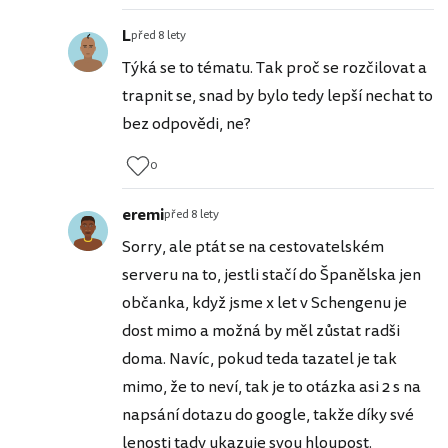
L
před 8 lety
Týká se to tématu. Tak proč se rozčilovat a
trapnit se, snad by bylo tedy lepší nechat to
bez odpovědi, ne?
0
eremi
před 8 lety
Sorry, ale ptát se na cestovatelském
serveru na to, jestli stačí do Španělska jen
občanka, když jsme x let v Schengenu je
dost mimo a možná by měl zůstat radši
doma. Navíc, pokud teda tazatel je tak
mimo, že to neví, tak je to otázka asi 2 s na
napsání dotazu do google, takže díky své
lenosti tady ukazuje svou hloupost.