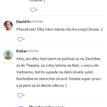
0
David K
před 8 lety
Přesně tak! Díky Vám máme všichni smysl života :-)
0
Kuba
před 8 lety
Ahoj, jen diky Vam jsem se podival uz na Zanzibar,
2x do Thajska, za 2 dny letime na Bali, v unoru do
Vietnamu, ted to vypada na dalsi skvely vylet.
Rozhodne se neenchte otravit. Delate super praci
a ja jsem za to desne vdecny :)
0