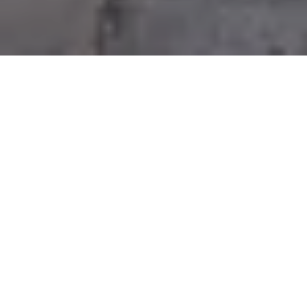
Na jaká letiště se létá?
Do Kuej-linu se létá na 1 mezinárodní letiště. Průvodce s
praktickými tipy nejen ohledně veřejné dopravy si můžete
přečíst zde:
Kuej-lin Liangjiang
.
Průvodce Čína
Naplánuj si dovolenou s naším praktickým průvodcem a
nic tě nepřekvapí
Co vidět v Číně