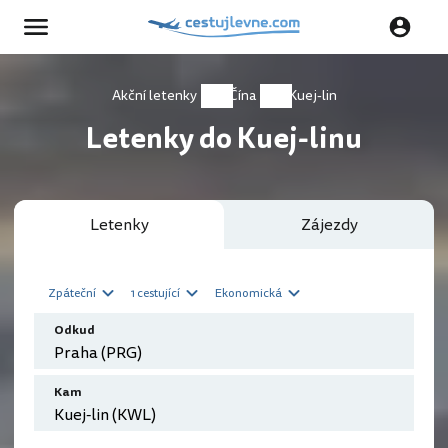
Akční letenky
Čína
Kuej-lin
Letenky do Kuej-linu
Letenky
Zájezdy
Zpáteční
1 cestující
Ekonomická
Odkud
Kam