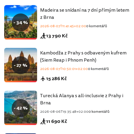
Madeira se snídaní na 7 dní přímým letem
z Brna
- 34 %
2026-08-07T11:41:45+02:00
0 komentářů
13 790 Kč
Kambodža z Prahy s odbaveným kufrem
(Siem Reap i Phnom Penh)
- 27 %
2026-08-07T10:50:01+02:00
0 komentářů
15 286 Kč
Turecká Alanya s all-inclusvie z Prahy i
Brna
- 42 %
2026-08-06T19:35:48+02:00
0 komentářů
11 690 Kč