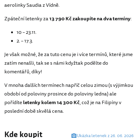
aerolinky Saudia z Vídně.
Zpáteční letenky za
13 790 Kč zakoupíte na dva termíny
:
10 – 23.11.
2. – 17.3.
Je však možné, že za tuto cenu je i více termínů, které jsme
zatím nenašli, tak se s námi kdyžtak podělte do
komentářů, díky!
V mnoha dalších termínech napříč celou zimou (s výjimkou
období od poloviny prosince do poloviny ledna) ale
pořídíte
letenky kolem 14 300 Kč
, což je na Filipíny v
poslední době skvělá cena.
Kde koupit
Ukázka letenek z 26. 06. 2026