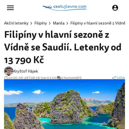
Akční letenky
Filipíny
Manila
Filipíny v hlavní sezoně z Vídně 
Filipíny v hlavní sezoně z
Vídně se Saudií. Letenky od
13 790 Kč
Kryštof Hájek
2026-06-26T08:56:54+02:00
0 komentářů
Sdílet