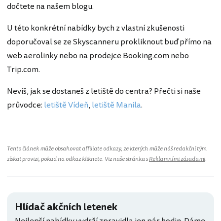
dočtete na našem blogu.
U této konkrétní nabídky bych z vlastní zkušenosti
doporučoval se ze Skyscanneru prokliknout buď přímo na
web aerolinky nebo na prodejce Booking.com nebo
Trip.com.
Nevíš, jak se dostaneš z letiště do centra? Přečti si naše
průvodce:
letiště Vídeň
,
letiště Manila
.
Tento článek může obsahovat affiliate odkazy, ze kterých může náš redakční tým
získat provizi, pokud na odkaz kliknete. Viz naše stránka s
Reklamními zásadami
.
Hlídač akčních letenek