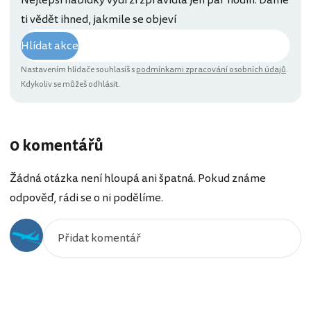
Nejlepší nabídky vydrží zpravidla jen pár hodin. Dáme
ti vědět ihned, jakmile se objeví
Hlídat akce
Nastavením hlídače souhlasíš s
podmínkami zpracování osobních údajů
.
Kdykoliv se můžeš odhlásit.
0 komentářů
Žádná otázka není hloupá ani špatná. Pokud známe
odpověď, rádi se o ni podělíme.