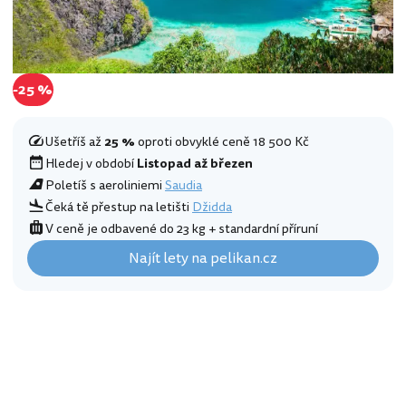
-25 %
Ušetříš až
25 %
oproti obvyklé ceně 18 500 Kč
Hledej v období
Listopad až březen
Poletíš s aeroliniemi
Saudia
Čeká tě přestup na letišti
Džidda
V ceně je odbavené do 23 kg + standardní příruní
Najít lety na pelikan.cz