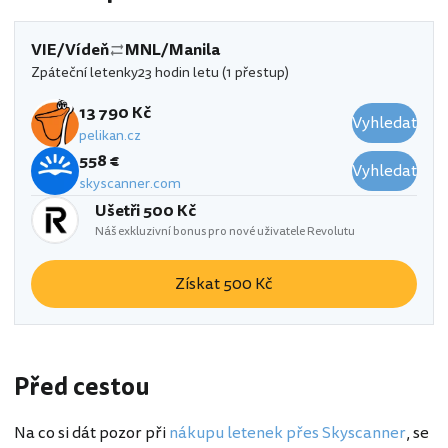
VIE/Vídeň
MNL/Manila
Zpáteční letenky
23 hodin letu (1 přestup)
13 790 Kč
Vyhledat
pelikan.cz
558 €
Vyhledat
skyscanner.com
Ušetři 500 Kč
Náš exkluzivní bonus pro nové uživatele Revolutu
Získat 500 Kč
Před cestou
Na co si dát pozor při
nákupu letenek přes Skyscanner
, se