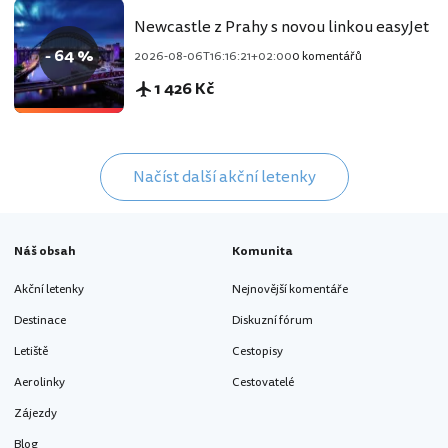
Newcastle z Prahy s novou linkou easyJet
- 64 %
2026-08-06T16:16:21+02:00
0 komentářů
1 426 Kč
Načíst další akční letenky
Náš obsah
Komunita
Akční letenky
Nejnovější komentáře
Destinace
Diskuzní fórum
Letiště
Cestopisy
Aerolinky
Cestovatelé
Zájezdy
Blog