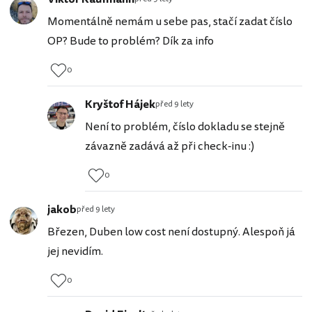
Momentálně nemám u sebe pas, stačí zadat číslo
OP? Bude to problém? Dík za info
0
Kryštof Hájek
před 9 lety
Není to problém, číslo dokladu se stejně
závazně zadává až při check-inu :)
0
jakob
před 9 lety
Březen, Duben low cost není dostupný. Alespoň já
jej nevidím.
0