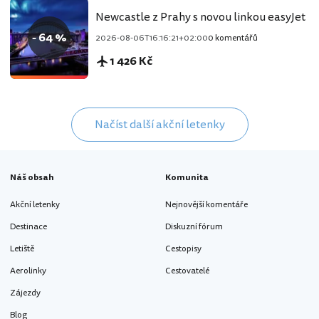
Newcastle z Prahy s novou linkou easyJet
- 64 %
2026-08-06T16:16:21+02:00
0 komentářů
1 426 Kč
Načíst další akční letenky
Náš obsah
Komunita
Akční letenky
Nejnovější komentáře
Destinace
Diskuzní fórum
Letiště
Cestopisy
Aerolinky
Cestovatelé
Zájezdy
Blog