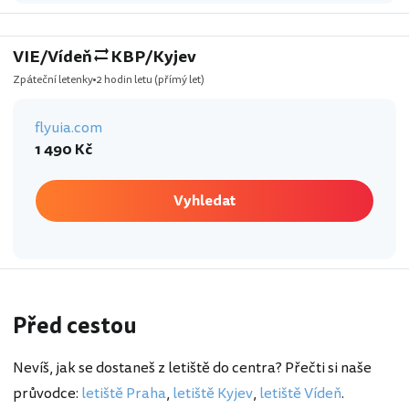
VIE/Vídeň
KBP/Kyjev
Zpáteční letenky
2 hodin letu
(přímý let)
flyuia.com
1 490 Kč
Vyhledat
Před cestou
Nevíš, jak se dostaneš z letiště do centra? Přečti si naše
průvodce:
letiště Praha
,
letiště Kyjev
,
letiště Vídeň
.