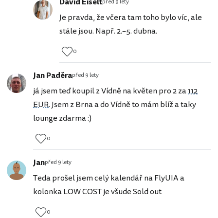
David Eiselt
před 9 lety
Je pravda, že včera tam toho bylo víc, ale
stále jsou. Např. 2.–5. dubna.
0
Jan Paděra
před 9 lety
já jsem teď koupil z Vídně na květen pro 2 za
112
EUR
. Jsem z Brna a do Vídně to mám blíž a taky
lounge zdarma :)
0
Jan
před 9 lety
Teda prošel jsem celý kalendář na FlyUIA a
kolonka LOW COST je všude Sold out
0