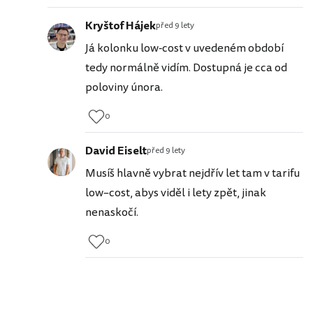
Kryštof Hájek
před 9 lety
Já kolonku low-cost v uvedeném období
tedy normálně vidím. Dostupná je cca od
poloviny února.
0
David Eiselt
před 9 lety
Musíš hlavně vybrat nejdřív let tam v tarifu
low–cost, abys viděl i lety zpět, jinak
nenaskočí.
0