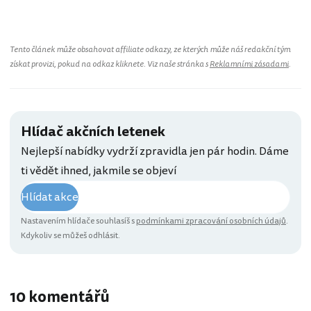
Tento článek může obsahovat affiliate odkazy, ze kterých může náš redakční tým
získat provizi, pokud na odkaz kliknete. Viz naše stránka s
Reklamními zásadami
.
Hlídač akčních letenek
Nejlepší nabídky vydrží zpravidla jen pár hodin. Dáme
ti vědět ihned, jakmile se objeví
Hlídat akce
Nastavením hlídače souhlasíš s
podmínkami zpracování osobních údajů
.
Kdykoliv se můžeš odhlásit.
10 komentářů