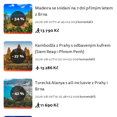
Madeira se snídaní na 7 dní přímým letem
z Brna
- 34 %
2026-08-07T11:41:45+02:00
3 komentáře
13 790 Kč
Kambodža z Prahy s odbaveným kufrem
(Siem Reap i Phnom Penh)
- 27 %
2026-08-07T10:50:01+02:00
0 komentářů
15 286 Kč
Turecká Alanya s all-inclusvie z Prahy i
Brna
- 42 %
2026-08-06T19:35:48+02:00
0 komentářů
11 690 Kč