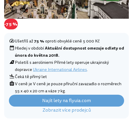
-75 %
Ušetříš až
75 %
oproti obvyklé ceně 5 000 Kč
Hledej v období
Aktuální dostupnost omezuje odlety od
února do května 2018.
Poletíš s aeroliniemi Přímé lety operuje ukrajinský
dopravce
Ukraine International Airlines
.
Čeká tě přímý let
V ceně je V ceně je pouze příruční zavazadlo o rozměrech
55 x 40 x 20 cm a váze 7 kg.
Najít lety na flyuia.com
Zobrazit více prodejců