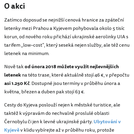
O akci
Zatímco doposud se nejnižší cenová hranice za zpáteční
letenky mezi Prahou a Kyjevem pohybovala okolo 5 tisíc
korun, od nového roku přichází ukrajinské aerolinky UIA s
tarifem „low–cost“, který seseká nejen služby, ale též cenu
letenek na minimum.
Nově tak
od února 2018 můžete využít nejlevnějších
letenek
na této trase, které aktuálně stojí 46 €, v přepočtu
asi 1.250 Kč
. Dostupné jsou termíny v průběhu února a
května, březen a duben pak stojí 63 €.
Cesty do Kyjeva poslouží nejen k městské turistice, ale
taktéž k výpravám do nechvalně proslulé oblasti
Černobylu či jen k levné ukrajinské párty.
Ubytování v
Kyjevě
v klidu vybírejte až v průběhu roku, protože