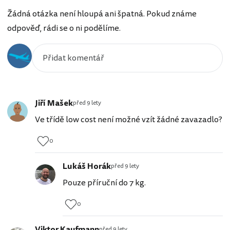
Žádná otázka není hloupá ani špatná. Pokud známe
odpověď, rádi se o ni podělíme.
Jiří Mašek
před 9 lety
Ve třídě low cost není možné vzít žádné zavazadlo?
0
Lukáš Horák
před 9 lety
Pouze příruční do 7 kg.
0
Viktor Kaufmann
před 9 lety