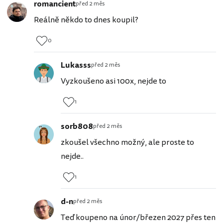
romancient
před 2 měs
Reálně někdo to dnes koupil?
0
Lukasss
před 2 měs
Vyzkoušeno asi 100x, nejde to
1
sorb808
před 2 měs
zkoušel všechno možný, ale proste to
nejde..
1
d-n
před 2 měs
Teď koupeno na únor/březen 2027 přes ten