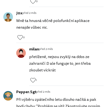
0
J0x
před 2 měs
Mně ta hnusná věčně polofunkční aplikace
nenajde vůbec nic.
0
milan
před 2 měs
přetížené, nejsou zvyklý na ddos ze
zahraničí :D ale funguje to, jen třeba
zkoušet víckrát
1
Pepper.Sgt
před 2 měs
Při výběru zpátečního letu dlouho načítá a pak
hodí chybu: "Problém se sítí! Zkontrolujte prosím