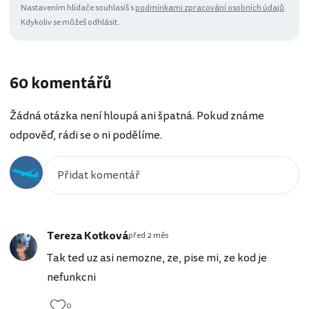
Nastavením hlídače souhlasíš s
podmínkami zpracování osobních údajů
.
Kdykoliv se můžeš odhlásit.
60 komentářů
Žádná otázka není hloupá ani špatná. Pokud známe
odpověď, rádi se o ni podělíme.
Tereza Kotková
před 2 měs
Tak ted uz asi nemozne, ze, pise mi, ze kod je
nefunkcni
0