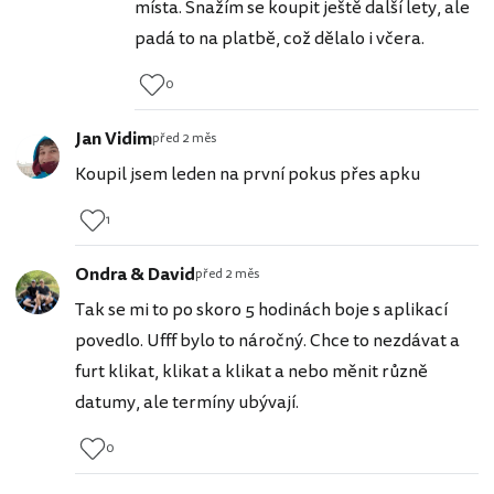
místa. Snažím se koupit ještě další lety, ale
padá to na platbě, což dělalo i včera.
0
Jan Vidim
před 2 měs
Koupil jsem leden na první pokus přes apku
1
Ondra & David
před 2 měs
Tak se mi to po skoro 5 hodinách boje s aplikací
povedlo. Ufff bylo to náročný. Chce to nezdávat a
furt klikat, klikat a klikat a nebo měnit různě
datumy, ale termíny ubývají.
0