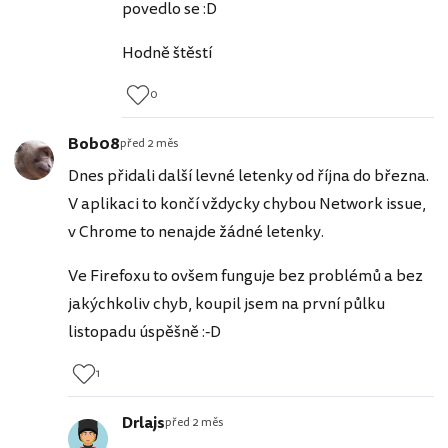
povedlo se :D
Hodně štěstí
0
Bob08
před 2 měs
Dnes přidali další levné letenky od října do března.
V aplikaci to končí vždycky chybou Network issue,
v Chrome to nenajde žádné letenky.
Ve Firefoxu to ovšem funguje bez problémů a bez
jakýchkoliv chyb, koupil jsem na první půlku
listopadu úspěšně :-D
1
Drlajs
před 2 měs