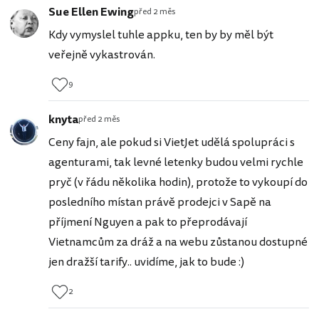
Sue Ellen Ewing
před 2 měs
Kdy vymyslel tuhle appku, ten by by měl být
veřejně vykastrován.
9
knyta
před 2 měs
Ceny fajn, ale pokud si VietJet udělá spolupráci s
agenturami, tak levné letenky budou velmi rychle
pryč (v řádu několika hodin), protože to vykoupí do
posledního místan právě prodejci v Sapě na
příjmení Nguyen a pak to přeprodávají
Vietnamcům za dráž a na webu zůstanou dostupné
jen dražší tarify.. uvidíme, jak to bude :)
2