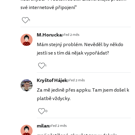
své internetové připojení"
1
M.Horucka
před 2 měs
Mám stejný problém. Nevěděl by někdo
jestli se s tím dá nějak vypořádat?
1
Kryštof Hájek
před 2 měs
Za mě jedině přes appku. Tam jsem došel k
platbě vždycky.
0
milan
před 2 měs