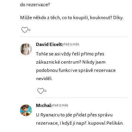
do rezervace?
Může někdo z těch, co to koupili, kouknout? Díky.
0
David Eiselt
před 2 měs
Tohle se asi vždy řeší přímo přes
zákaznické centrum? Nikdy jsem
podobnou funkci ve správě rezervace
neviděl.
0
Mıchal
před 2 měs
U Ryanairu to jde přidat přes správu
rezervace, i když ji např. kupoval Pelikán.