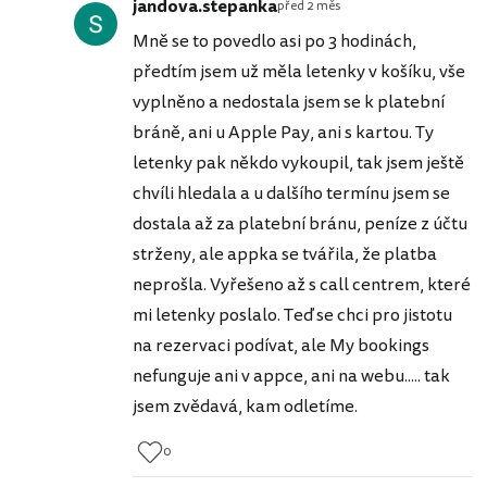
jandova.stepanka
před 2 měs
Mně se to povedlo asi po 3 hodinách,
předtím jsem už měla letenky v košíku, vše
vyplněno a nedostala jsem se k platební
bráně, ani u Apple Pay, ani s kartou. Ty
letenky pak někdo vykoupil, tak jsem ještě
chvíli hledala a u dalšího termínu jsem se
dostala až za platební bránu, peníze z účtu
strženy, ale appka se tvářila, že platba
neprošla. Vyřešeno až s call centrem, které
mi letenky poslalo. Teď se chci pro jistotu
na rezervaci podívat, ale My bookings
nefunguje ani v appce, ani na webu..... tak
jsem zvědavá, kam odletíme.
0