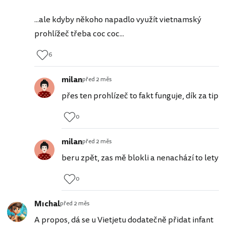
...ale kdyby někoho napadlo využít vietnamský
prohlížeč třeba coc coc...
6
milan
před 2 měs
přes ten prohlízeč to fakt funguje, dík za tip
0
milan
před 2 měs
beru zpět, zas mě blokli a nenachází to lety
0
Mıchal
před 2 měs
A propos, dá se u Vietjetu dodatečně přidat infant