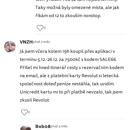
Taky možná byly omezené místa, ale jak
říkám od 12 to zkouším nonstop.
0
VNZH
před 2 měs
Já jsem včera kolem 19h koupil přes aplikaci v
termínu 5.12.-26.12. za 7500kč s kodem SALE66.
Přišel mi hned itinerář cesty s rezervačním kodem
na email, ale z platební karty Revolut si letecká
společnost doteď peníze nestáhla, tak uvidím.
Unicredit kartu mi to při platbě nevzalo, tak jsem
zkusil Revolut.
0
Bob08
před 2 měs