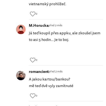
vietnamský prohlížeč.
0
M.Horucka
před 2 měs
Já teď koupil přes appku, ale zkoušel jsem
to asi 5 hodin.... Je to boj.
0
romancient
před 2 měs
A jakou kartou/bankou?
mě teď dvě vyly zamítnuté
0