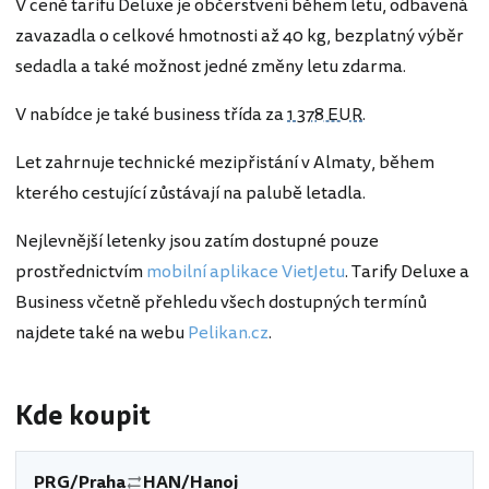
V ceně tarifu Deluxe je občerstvení během letu, odbavená
zavazadla o celkové hmotnosti až 40 kg, bezplatný výběr
sedadla a také možnost jedné změny letu zdarma.
V nabídce je také business třída za
1 378 EUR
.
Let zahrnuje technické mezipřistání v Almaty, během
kterého cestující zůstávají na palubě letadla.
Nejlevnější letenky jsou zatím dostupné pouze
prostřednictvím
mobilní aplikace VietJetu
. Tarify Deluxe a
Business včetně přehledu všech dostupných termínů
najdete také na webu
Pelikan.cz
.
Kde koupit
PRG/Praha
HAN/Hanoj