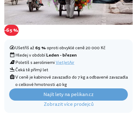
-65 %
Ušetříš až
65 %
oproti obvyklé ceně 20 000 Kč
Hledej v období
Leden - březen
Poletíš s aeroliniemi
VietJetAir
Čeká tě přímý let
V ceně je kabinové zavazadlo do 7 kg a odbavené zavazadla
o celkové hmotnosti 40 kg
Najít lety na pelikan.cz
Zobrazit více prodejců