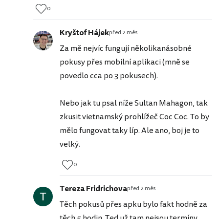
0
Kryštof Hájek
před 2 měs
Za mě nejvíc fungují několikanásobné
pokusy přes mobilní aplikaci (mně se
povedlo cca po 3 pokusech).
Nebo jak tu psal níže Sultan Mahagon, tak
zkusit vietnamský prohlížeč Coc Coc. To by
mělo fungovat taky líp. Ale ano, boj je to
velký.
0
Tereza Fridrichova
před 2 měs
Těch pokusů přes apku bylo fakt hodně za
těch 5 hodin. Ted už tam nejsou termíny.