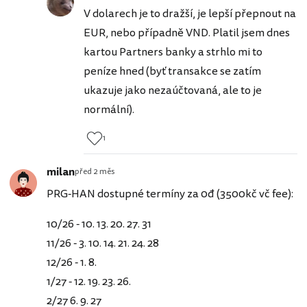
V dolarech je to dražší, je lepší přepnout na
EUR, nebo případně VND. Platil jsem dnes
kartou Partners banky a strhlo mi to
peníze hned (byť transakce se zatím
ukazuje jako nezaúčtovaná, ale to je
normální).
1
milan
před 2 měs
PRG-HAN dostupné termíny za 0đ (3500kč vč fee):
10/26 - 10. 13. 20. 27. 31
11/26 - 3. 10. 14. 21. 24. 28
12/26 - 1. 8.
1/27 - 12. 19. 23. 26.
2/27 6. 9. 27