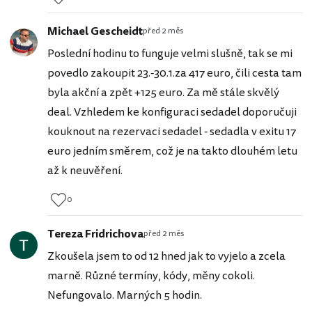
Michael Gescheidt
před 2 měs
Poslední hodinu to funguje velmi slušně, tak se mi
povedlo zakoupit 23.-30.1.za 417 euro, čili cesta tam
byla akční a zpět +125 euro. Za mě stále skvělý
deal. Vzhledem ke konfiguraci sedadel doporučuji
kouknout na rezervaci sedadel - sedadla v exitu 17
euro jedním směrem, což je na takto dlouhém letu
až k neuvěření.
0
Tereza Fridrichova
před 2 měs
Zkoušela jsem to od 12 hned jak to vyjelo a zcela
marně. Různé termíny, kódy, měny cokoli.
Nefungovalo. Marných 5 hodin.