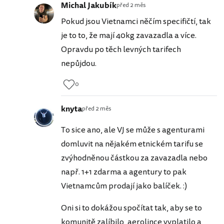
Michal Jakubík
před 2 měs
Pokud jsou Vietnamci něčím specifičtí, tak
je to to, že mají 40kg zavazadla a více.
Opravdu po těch levných tarifech
nepůjdou.
0
knyta
před 2 měs
To sice ano, ale VJ se může s agenturami
domluvit na nějakém etnickém tarifu se
zvýhodněnou částkou za zavazadla nebo
např. 1+1 zdarma a agentury to pak
Vietnamcům prodají jako balíček. :)
Oni si to dokážou spočítat tak, aby se to
komunitě zalíbilo, aerolince vyplatilo a