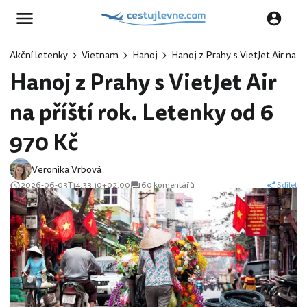
Akční letenky
Vietnam
Hanoj
Hanoj z Prahy s VietJet Air na p
Hanoj z Prahy s VietJet Air
na příští rok. Letenky od 6
970 Kč
Veronika Vrbová
2026-06-03T14:33:10+02:00
60 komentářů
Sdílet