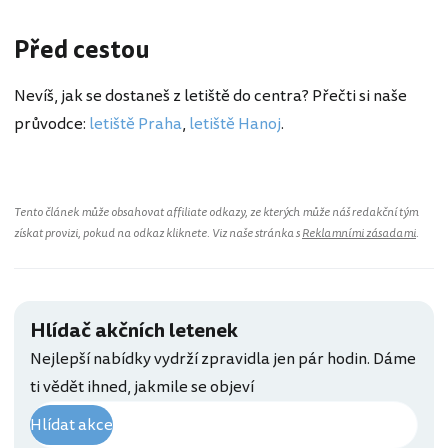
Před cestou
Nevíš, jak se dostaneš z letiště do centra? Přečti si naše
průvodce:
letiště Praha
,
letiště Hanoj
.
Tento článek může obsahovat affiliate odkazy, ze kterých může náš redakční tým
získat provizi, pokud na odkaz kliknete. Viz naše stránka s
Reklamními zásadami
.
Hlídač akčních letenek
Nejlepší nabídky vydrží zpravidla jen pár hodin. Dáme
ti vědět ihned, jakmile se objeví
Hlídat akce