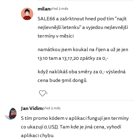
milan
před 2 měs
SALE66 a zašrktnout hned pod tím "najít
nejlevnější letenku" a vyjedou nejlevnější
termíny v měsíci
namátkou jsem koukal na řijen a už je jen
13.10 tam a 13,17,20 zpátky za 0,-
když naklikáš oba směry za 0,- výsledná
cena bude 9mil dongů.
1
Jan Vidim
před 2 měs
S tím promo kódem v aplikaci fungují jen termíny
co ukazují
0 USD
. Tam kde je jiná cena, vyhodí
aplikaci chybu.