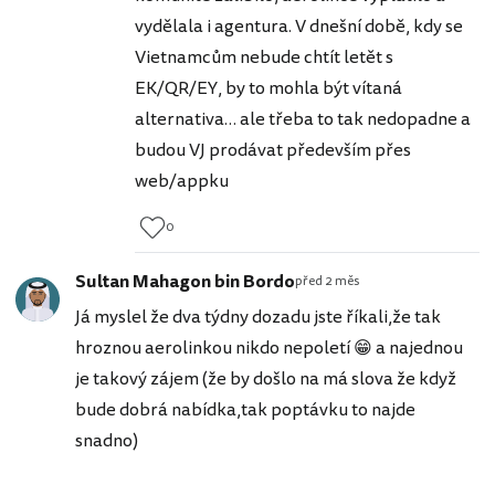
vydělala i agentura. V dnešní době, kdy se
Vietnamcům nebude chtít letět s
EK/QR/EY, by to mohla být vítaná
alternativa… ale třeba to tak nedopadne a
budou VJ prodávat především přes
web/appku
0
Sultan Mahagon bin Bordo
před 2 měs
Já myslel že dva týdny dozadu jste říkali,že tak
hroznou aerolinkou nikdo nepoletí 😁 a najednou
je takový zájem (že by došlo na má slova že když
bude dobrá nabídka,tak poptávku to najde
snadno)