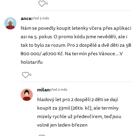
0
ance
před 2 měs
Nám se povedly koupit letenky včera přes aplikaci
asi na 5. pokus. O promo kódu jsme nevěděli, ale i
tak to bylo za rozum. Pro 2 dospělé a dvě děti za 58
800 000/ 46700 Kč. Na termín přes Vánoce.....V
holotarifu
0
milan
před 2 měs
hladový let pro 2 dospělí 2 děti se dají
koupit za 33mil (26tis. kč), ale termíny
mizely rychle už předevčírem, teď jsou
volné jen leden-březen