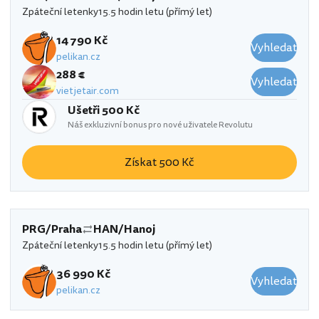
Zpáteční letenky
15.5 hodin letu (přímý let)
14 790 Kč
Vyhledat
pelikan.cz
288 €
Vyhledat
vietjetair.com
Ušetři 500 Kč
Náš exkluzivní bonus pro nové uživatele Revolutu
Získat 500 Kč
PRG/Praha
HAN/Hanoj
Zpáteční letenky
15.5 hodin letu (přímý let)
36 990 Kč
Vyhledat
pelikan.cz