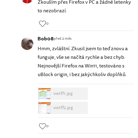
Zkouším přes Firefox v PC a žádné letenky
to nezobrazí.
0
Bob08
před 2 měs
Hmm, zvláštní. Zkusil jsem to teď znovu a
funguje, vše se načítá rychle a bez chyb.
Nejnovější Firefox na Win11, testováno s
uBlock origin, i bez jakýchkoliv doplňků.
vietff1.jpg
vietff2.jpg
0