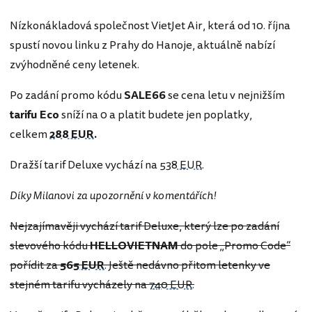
Nízkonákladová společnost VietJet Air, která od 10. října
spustí novou linku z Prahy do Hanoje, aktuálně nabízí
zvýhodněné ceny letenek.
Po zadání promo kódu
SALE66
se cena letu v nejnižším
tarifu Eco
sníží na 0 a platit budete jen poplatky,
celkem
288 EUR
.
Dražší tarif Deluxe vychází na
538 EUR
.
Díky Milanovi za upozornění v komentářích!
Nejzajímavěji vychází tarif Deluxe, který lze po zadání
slevového kódu
HELLOVIETNAM
do pole „Promo Code“
pořídit za
565 EUR
. Ještě nedávno přitom letenky ve
stejném tarifu vycházely na
740 EUR
.