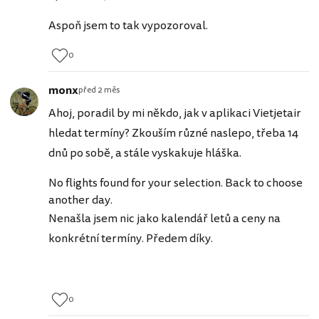
Aspoň jsem to tak vypozoroval.
0
monx
před 2 měs
Ahoj, poradil by mi někdo, jak v aplikaci Vietjetair
hledat termíny? Zkouším různé naslepo, třeba 14
dnů po sobě, a stále vyskakuje hláška.
No flights found for your selection. Back to choose
another day.
Nenašla jsem nic jako kalendář letů a ceny na
konkrétní termíny. Předem díky.
0