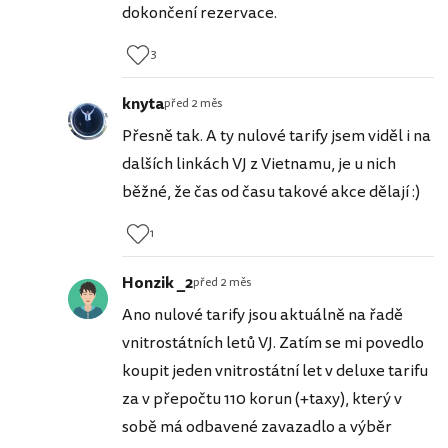
dokončení rezervace.
3
knyta
před 2 měs
Přesně tak. A ty nulové tarify jsem viděl i na
dalších linkách VJ z Vietnamu, je u nich
běžné, že čas od času takové akce dělají :)
1
Honzik _2
před 2 měs
Ano nulové tarify jsou aktuálně na řadě
vnitrostátních letů VJ. Zatím se mi povedlo
koupit jeden vnitrostátní let v deluxe tarifu
za v přepočtu 110 korun (+taxy), který v
sobě má odbavené zavazadlo a výběr