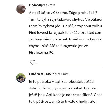
Bob08
před 2 měs
A neděláš to v Chrome/Edge prohlížeči?
Tam to vyhazuje takovou chybu... V aplikaci
termíny vybrat jdou (lepší je zapnout volbu
Find lowest fare, pak to ukáže přehled cen
za daný měsíc), ale pak to většinou skončí s
chybou sítě. Mě to fungovalo jen ve
Firefoxu na PC.
0
Ondra & David
před 2 měs
Je to potřeba v aplikaci zkoušet pořád
dokola. Termíny co jsem koukal, tak tam
ještě jsou. Aplikace je naprosto šílená. Chce
to trpělivost, u mě to trvalo 5 hodin, ale