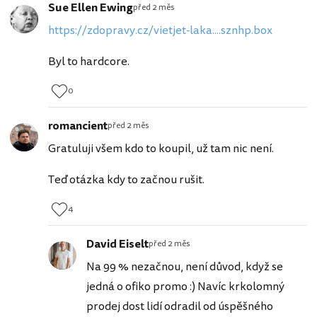
Sue Ellen Ewing
před 2 měs
https://zdopravy.cz/vietjet-laka....sznhp.box
Byl to hardcore.
0
romancient
před 2 měs
Gratuluji všem kdo to koupil, už tam nic není.
Teď otázka kdy to začnou rušit.
4
David Eiselt
před 2 měs
Na 99 % nezačnou, není důvod, když se
jedná o ofiko promo :) Navíc krkolomný
prodej dost lidí odradil od úspěšného