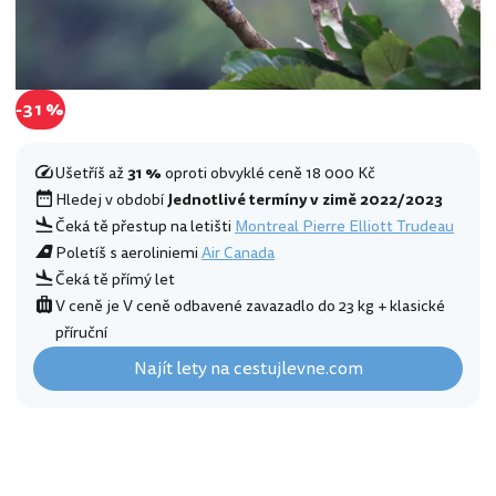
-31 %
Ušetříš až
31 %
oproti obvyklé ceně 18 000 Kč
Hledej v období
Jednotlivé termíny v zimě 2022/2023
Čeká tě přestup na letišti
Montreal Pierre Elliott Trudeau
Poletíš s aeroliniemi
Air Canada
Čeká tě přímý let
V ceně je V ceně odbavené zavazadlo do 23 kg + klasické
příruční
Najít lety na cestujlevne.com