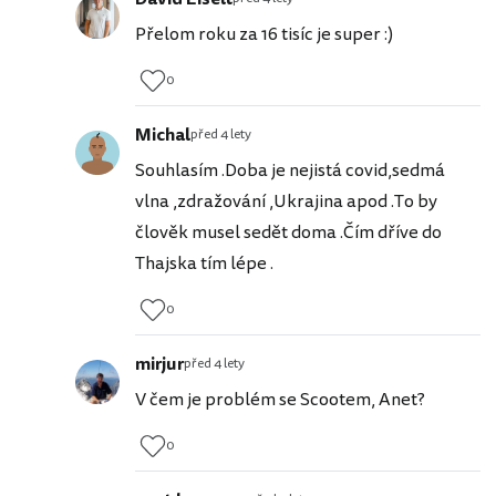
Přelom roku za 16 tisíc je super :)
0
Michal
před 4 lety
Souhlasím .Doba je nejistá covid,sedmá
vlna ,zdražování ,Ukrajina apod .To by
člověk musel sedět doma .Čím dříve do
Thajska tím lépe .
0
mirjur
před 4 lety
V čem je problém se Scootem, Anet?
0