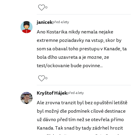
0
janicek
před 4 lety
Ano Kostarika nikdy nemala nejake
extremne poziadavky na vstup, skor by
som sa obaval toho prestupu v Kanade, ta
bola dlho uzavreta a je mozne, ze
test/ockovanie bude povinne...
0
Kryštof Hájek
před 4 lety
Ale zrovna tranzit byl bez opuštění letiště
byl možný dle podmínek cílové destinace
už dávno před tím než se otevřela přímo
Kanada. Tak snad by tady zádrhel hrozit