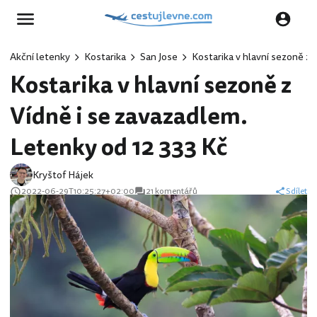
Akční letenky
Kostarika
San Jose
Kostarika v hlavní sezoně z 
Kostarika v hlavní sezoně z
Vídně i se zavazadlem.
Letenky od 12 333 Kč
Kryštof Hájek
2022-06-29T10:25:27+02:00
21 komentářů
Sdílet