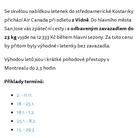
Se skvělou nabídkou letenek do středoamerické Kostariky
přichází Air Canada při odletu
z Vídně
. Do hlavního města
San Jose vás zpáteční cesty i
s odbaveným zavazadlem do
23 kg
vyjde na 12 333 Kč během hlavní sezony. Za tuto cenu
by přitom byly výhodné i letenky bez zavazadla.
Výhodou letů jsou i krátké pohodové přestupy v
Montrealu do 2,5 hodin.
Příklady termínů:
2. - 11.11.
18. - 25.1.
18.1. - 1.2.
25.1. - 8.2.
15. - 29.3.