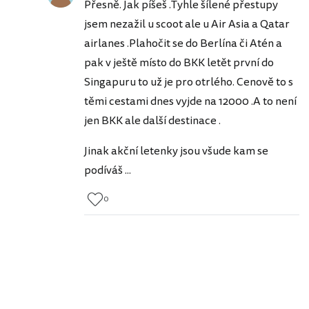
Přesně. Jak píšeš .Tyhle šílené přestupy
jsem nezažil u scoot ale u Air Asia a Qatar
airlanes .Plahočit se do Berlína či Atén a
pak v ještě místo do BKK letět první do
Singapuru to už je pro otrlého. Cenově to s
těmi cestami dnes vyjde na 12000 .A to není
jen BKK ale další destinace .
Jinak akční letenky jsou všude kam se
podíváš ...
0