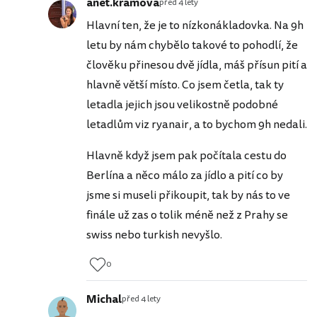
anet.kramova
před 4 lety
Hlavní ten, že je to nízkonákladovka. Na 9h
letu by nám chybělo takové to pohodlí, že
člověku přinesou dvě jídla, máš přísun pití a
hlavně větší místo. Co jsem četla, tak ty
letadla jejich jsou velikostně podobné
letadlům viz ryanair, a to bychom 9h nedali.
Hlavně když jsem pak počítala cestu do
Berlína a něco málo za jídlo a pití co by
jsme si museli přikoupit, tak by nás to ve
finále už zas o tolik méně než z Prahy se
swiss nebo turkish nevyšlo.
0
Michal
před 4 lety