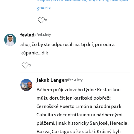
gn=eta
0
fevlad
před 4 lety
ahoj, čo by ste odporučili na 14 dní, príroda a
kúpanie....dik
0
Jakub Langer
před 4 lety
Během průjezdového týdne Kostarikou
můžu doručit jen karibské pobřeží:
černošské Puerto Limón a národní park
Cahuita s decentní faunou a nádhernými
plážemi. Jinak historicky San José, Heredia,
Barva, Cartago spíše slabší. Krásný byl i