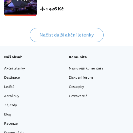
1 426 Kč
Načíst další akční letenky
Náš obsah
Komunita
Akční letenky
Nejnovější komentáře
Destinace
Diskuzní fórum
Letiště
Cestopisy
Aerolinky
Cestovatelé
Zájezdy
Blog
Recenze
Promo kódy