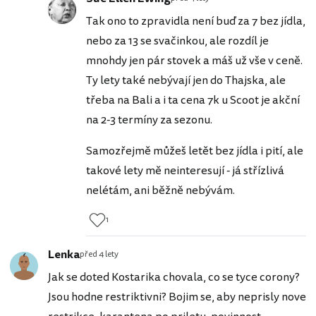
Tak ono to zpravidla není buď za 7 bez jídla,
nebo za 13 se svačinkou, ale rozdíl je
mnohdy jen pár stovek a máš už vše v ceně.
Ty lety také nebývají jen do Thajska, ale
třeba na Bali a i ta cena 7k u Scoot je akční
na 2-3 termíny za sezonu.
Samozřejmě můžeš letět bez jídla i pití, ale
takové lety mě neinteresují - já střízlivá
nelétám, ani běžně nebývám.
1
Lenka
před 4 lety
Jak se doted Kostarika chovala, co se tyce corony?
Jsou hodne restriktivni? Bojim se, aby neprisly nove