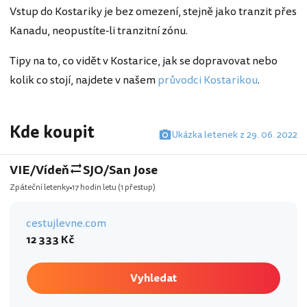
Vstup do Kostariky je bez omezení, stejně jako tranzit přes
Kanadu, neopustíte-li tranzitní zónu.
Tipy na to, co vidět v Kostarice, jak se dopravovat nebo
kolik co stojí, najdete v našem
průvodci Kostarikou
.
Kde koupit
Ukázka letenek z 29. 06. 2022
VIE/Vídeň
SJO/San Jose
Zpáteční letenky
17 hodin letu
(1 přestup)
cestujlevne.com
12 333 Kč
Vyhledat