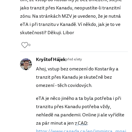
jako tranzit přes Kanadu, neopustíte-li tranzitní
zónu. Na stránkách MZV je uvedeno, že je nutná
eTA i při tranzitu v Kanadě. Ví někdo, jak je to ve
skutečnosti? Děkuji. Libor
0
Kryštof Hájek
před 4 lety
Ahoj, vstup bez omezení do Kostariky a
tranzit přes Kanadu je skutečně bez
omezení - těch covidových.
eTA je něco jiného a ta byla potřeba i při
tranzitu přes Kanadu potřeba vždy,
nehledě na pandemii. Online ji ale vyřídíte
za pár minut a jen
7 CAD
:
https://www.canada.ca/en/immigra...mpai