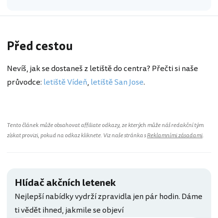
Před cestou
Nevíš, jak se dostaneš z letiště do centra? Přečti si naše
průvodce:
letiště Vídeň
,
letiště San Jose
.
Tento článek může obsahovat affiliate odkazy, ze kterých může náš redakční tým
získat provizi, pokud na odkaz kliknete. Viz naše stránka s
Reklamními zásadami
.
Hlídač akčních letenek
Nejlepší nabídky vydrží zpravidla jen pár hodin. Dáme
ti vědět ihned, jakmile se objeví