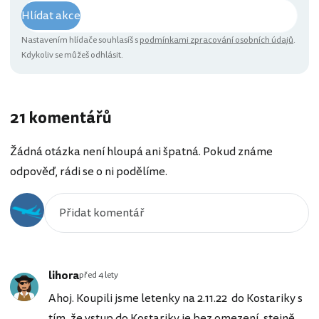
Hlídat akce
Nastavením hlídače souhlasíš s
podmínkami zpracování osobních údajů
.
Kdykoliv se můžeš odhlásit.
21 komentářů
Žádná otázka není hloupá ani špatná. Pokud známe
odpověď, rádi se o ni podělíme.
lihora
před 4 lety
Ahoj. Koupili jsme letenky na 2.11.22 do Kostariky s
tím, že vstup do Kostariky je bez omezení, stejně