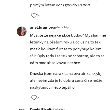
přímým letem od 13500 do 20 000.
0
anet.kramova
před 4 lety
Myslíte že nějaké akce budou? My sháníme
letenky na přelom roku a co už na to tak
měsíc koukám furt se to pohybuje kolem
16k. Byly teda i za 10k se scootem, ale to se
nám moc absolvovat nechce.
Dneska jsem narazila na eva air za 17,5k,
ale nevím zda je to dobrá cena či se může
naskytnout i něco lepšího.
0
David Eiselt
před 4 lety