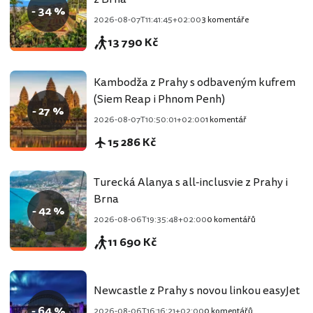
- 34 %
2026-08-07T11:41:45+02:00
3 komentáře
13 790 Kč
Kambodža z Prahy s odbaveným kufrem
(Siem Reap i Phnom Penh)
- 27 %
2026-08-07T10:50:01+02:00
1 komentář
15 286 Kč
Turecká Alanya s all-inclusvie z Prahy i
Brna
- 42 %
2026-08-06T19:35:48+02:00
0 komentářů
11 690 Kč
Newcastle z Prahy s novou linkou easyJet
- 64 %
2026-08-06T16:16:21+02:00
0 komentářů