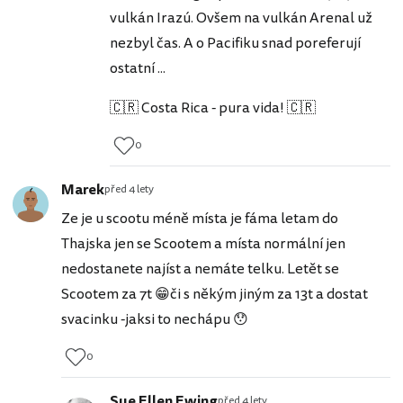
vulkán Irazú. Ovšem na vulkán Arenal už
nezbyl čas. A o Pacifiku snad poreferují
ostatní ...
🇨🇷 Costa Rica - pura vida! 🇨🇷
0
Marek
před 4 lety
Ze je u scootu méně místa je fáma letam do
Thajska jen se Scootem a místa normální jen
nedostanete najíst a nemáte telku. Letět se
Scootem za 7t 😁či s někým jiným za 13t a dostat
svacinku -jaksi to nechápu 😯
0
Sue Ellen Ewing
před 4 lety