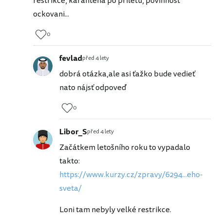
restrikce, karantena po priletu, povinnost
ockovani...
0
fevlad
před 4 lety
dobrá otázka,ale asi ťažko bude vedieť
nato nájsť odpoveď
0
Libor_S
před 4 lety
Začátkem letošního roku to vypadalo
takto:
https://www.kurzy.cz/zpravy/6294...eho-
sveta/
Loni tam nebyly velké restrikce.