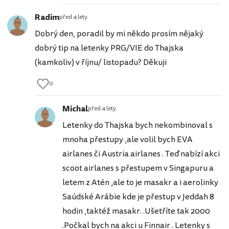
Radim
před 4 lety
Dobrý den, poradil by mi někdo prosím nějaký
dobrý tip na letenky PRG/VIE do Thajska
(kamkoliv) v říjnu/ listopadu? Děkuji
0
Michal
před 4 lety
Letenky do Thajska bych nekombinoval s
mnoha přestupy ,ale volil bych EVA
airlanes či Austria airlanes . Teď nabízí akci
scoot airlanes s přestupem v Singapuru a
letem z Atén ,ale to je masakr a i aerolinky
Saúdské Arábie kde je přestup v Jeddah 8
hodin ,taktéž masakr. .Ušetříte tak 2000
.Počkal bych na akci u Finnair . Letenky s