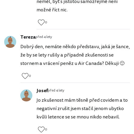
neměl, byť s jistotou samozřejmě není
možné říct nic.
0
Tereza
před 4 lety
Dobrý den, nemáte někdo představu, jaká je šance,
že by se lety rušily a případně zkušenosti se
stornem a vrácení peněz u Air Canada? Děkuji 🙂
0
Josef
před 4 lety
Jo zkušenost mám těsně před covidem a to
negativní zrušit jsem stačil jenom ubytko
kvůli letence se se mnou nikdo nebavil.
0