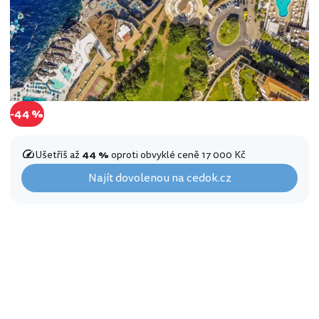
-44 %
Ušetříš až
44 %
oproti obvyklé ceně 17 000 Kč
Najít dovolenou na cedok.cz