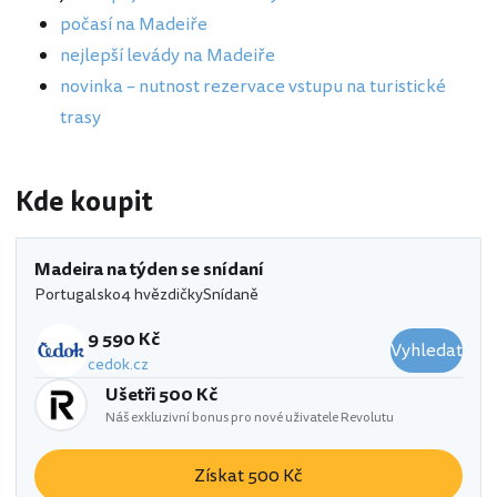
počasí na Madeiře
nejlepší levády na Madeiře
novinka – nutnost rezervace vstupu na turistické
trasy
Kde koupit
Madeira na týden se snídaní
Portugalsko
4 hvězdičky
Snídaně
9 590 Kč
Vyhledat
cedok.cz
Ušetři 500 Kč
Náš exkluzivní bonus pro nové uživatele Revolutu
Získat 500 Kč