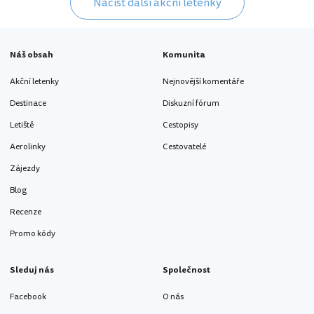
Načíst další akční letenky
Náš obsah
Komunita
Akční letenky
Nejnovější komentáře
Destinace
Diskuzní fórum
Letiště
Cestopisy
Aerolinky
Cestovatelé
Zájezdy
Blog
Recenze
Promo kódy
Sleduj nás
Společnost
Facebook
O nás