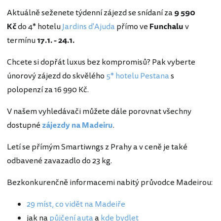
Aktuálně seženete týdenní zájezd se snídaní za
9 590
Kč
do 4* hotelu
Jardins d'Ajuda
přímo ve
Funchalu
v
termínu
17.1. - 24.1.
Chcete si dopřát luxus bez kompromisů? Pak vyberte
únorový zájezd do skvělého
5* hotelu Pestana
s
polopenzí za 16 990 Kč.
V našem vyhledávači můžete dále porovnat všechny
dostupné
zájezdy na Madeiru
.
Letí se přímým Smartiwngs z Prahy a v ceně je také
odbavené zavazadlo do 23 kg.
Bezkonkurenčně informacemi nabitý průvodce Madeirou:
29 míst, co vidět na Madeiře
jak na
půjčení auta
a
kde bydlet