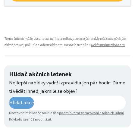
Jardins D´ajuda
Tento článek může obsahovat affiliate odkazy, ze kterých může náš redakční tým
získat provizi, pokud na odkaz kliknete. Viz naše stránka s
Reklamními zásadami
.
Hlídač akčních letenek
Nejlepší nabídky vydrží zpravidla jen pár hodin. Dáme
ti vědět ihned, jakmile se objeví
Hlídat akce
Nastavením hlídače souhlasíš s
podmínkami zpracování osobních údajů
.
Kdykoliv se můžeš odhlásit.