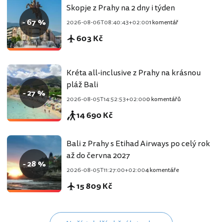
Skopje z Prahy na 2 dny i týden
- 67 %
2026-08-06T08:40:43+02:00
1 komentář
603 Kč
Kréta all-inclusive z Prahy na krásnou
pláž Bali
- 27 %
2026-08-05T14:52:53+02:00
0 komentářů
14 690 Kč
Bali z Prahy s Etihad Airways po celý rok
až do června 2027
- 28 %
2026-08-05T11:27:00+02:00
4 komentáře
15 809 Kč