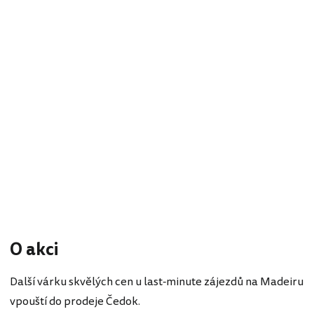
O akci
Další várku skvělých cen u last-minute zájezdů na Madeiru
vpouští do prodeje Čedok.