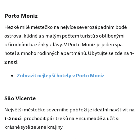
Porto Moniz
Hezké milé městečko na nejvíce severozápadním bodě
ostrova, klidné a s malým počtem turistů s oblíbenými
přírodními bazénky z lávy. V Porto Moniz je jeden spa
hotel a mnoho rodinných apartmánů. Ubytujte se zde na
1-
2 noci
.
Zobrazit nejlepší hotely v Porto Moniz
São Vicente
Největší městečko severního pobřeží je ideální navštívit na
1-2 noci
, prochodit pár treků na Encumeadě a užít si
krásné sytě zelené krajiny.