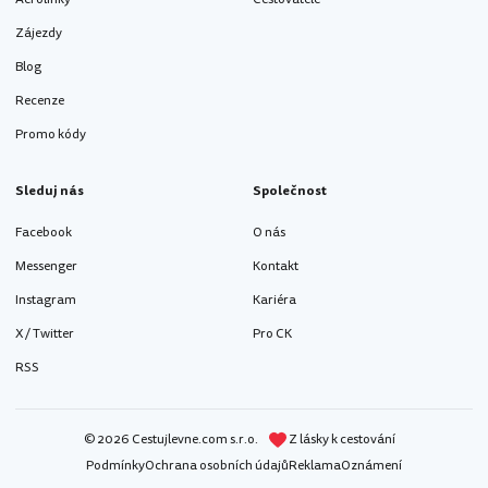
Zájezdy
Blog
Recenze
Promo kódy
Sleduj nás
Společnost
Facebook
O nás
Messenger
Kontakt
Instagram
Kariéra
X / Twitter
Pro CK
RSS
© 2026 Cestujlevne.com s.r.o.
Z lásky k cestování
Podmínky
Ochrana osobních údajů
Reklama
Oznámení