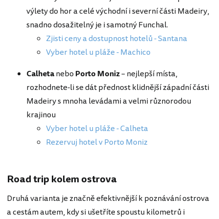
výlety do hor a celé východní i severní části Madeiry,
snadno dosažitelný je i samotný Funchal.
Zjisti ceny a dostupnost hotelů - Santana
Vyber hotel u pláže - Machico
Calheta
nebo
Porto Moniz
– nejlepší místa,
rozhodnete-li se dát přednost klidnější západní části
Madeiry s mnoha levádami a velmi různorodou
krajinou
Vyber hotel u pláže - Calheta
Rezervuj hotel v Porto Moniz
Road trip kolem ostrova
Druhá varianta je značně efektivnější k poznávání ostrova
a cestám autem, kdy si ušetříte spoustu kilometrů i