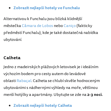
Zobrazit nejlepší hotely ve Funchalu
Alternativou k Funchalu jsou blízká klidnější
městečka
Câmara de Lobos
nebo
Caniço
(fakticky
předměstí Funchalu), kde je také dostatečná nabídka
ubytování.
Calheta
Jedno z madeirských plážových letovisek je i ideálním
výchozím bodem pro cesty autem do levádové
oblasti
Rabaçal
. Calheta se chlubí skvěle hodnoceným
ubytováními s nádhernými výhledy na moře, většinou
menší hotýlky a apartmány. Ubytujte se zde na
2-3 noci.
Zobrazit nejlepší hotely Calheta