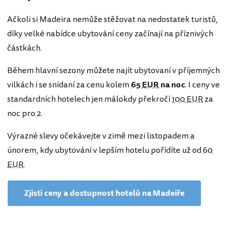
Ačkoli si Madeira nemůže stěžovat na nedostatek turistů,
díky velké nabídce ubytování ceny začínají na příznivých
částkách.
Během hlavní sezony můžete najít ubytovaní v příjemných
vilkách i se snídaní za cenu kolem
65 EUR
na noc
. I ceny ve
standardních hotelech jen málokdy překročí
100 EUR
za
noc pro 2.
Výrazné slevy očekávejte v zimě mezi listopadem a
únorem, kdy ubytování v lepším hotelu pořídíte už od
60
EUR
.
Zjisti ceny a dostupnost hotelů na Madeiře