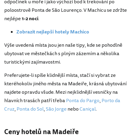
odpočinek u moře i jako výchozí bod k trekování po
poloostrově Ponta de São Lourenço. V Machicu se zdržte
nejlépe
1-2 noci
.
Zobrazit nejlepší hotely Machico
Výše uvedená místa jsou jen naše tipy, kde se pohodlně
ubytovat ve městečkách s plným zázemím a několika
turistickými zajímavostmi.
Preferujete-li spíše klidnější místa, stačí si vybrat ze
kteréhokoliv jiného města na Madeiře, krásná ubytování
najdete opravdu všude. Mezi nejklidnější vesničky na
hlavních trasách patří třeba
Ponta do Pargo
,
Porto da
Cruz
,
Ponta do Sol
,
São Jorge
nebo
Caniçal
.
Ceny hotelů na Madeiře