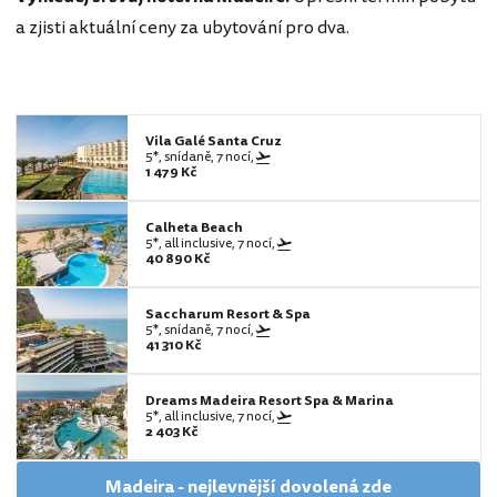
a zjisti aktuální ceny za ubytování pro dva.
Vila Galé Santa Cruz
5*, snídaně, 7 nocí,
1 479 Kč
Calheta Beach
5*, all inclusive, 7 nocí,
40 890 Kč
Saccharum Resort & Spa
5*, snídaně, 7 nocí,
41 310 Kč
Dreams Madeira Resort Spa & Marina
5*, all inclusive, 7 nocí,
2 403 Kč
Madeira - nejlevnější dovolená zde