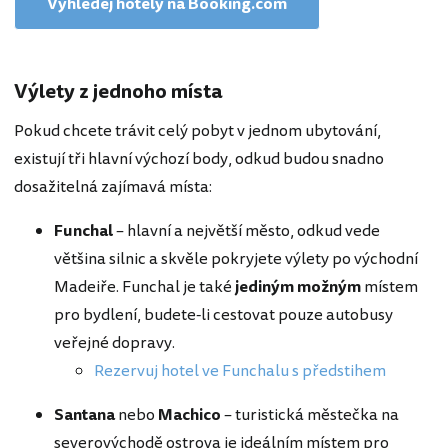
Vyhledej hotely na Booking.com
Výlety z jednoho místa
Pokud chcete trávit celý pobyt v jednom ubytování,
existují tři hlavní výchozí body, odkud budou snadno
dosažitelná zajímavá místa:
Funchal
– hlavní a největší město, odkud vede
většina silnic a skvěle pokryjete výlety po východní
Madeiře. Funchal je také
jediným možným
místem
pro bydlení, budete-li cestovat pouze autobusy
veřejné dopravy.
Rezervuj hotel ve Funchalu s předstihem
Santana
nebo
Machico
– turistická městečka na
severovýchodě ostrova je ideálním místem pro