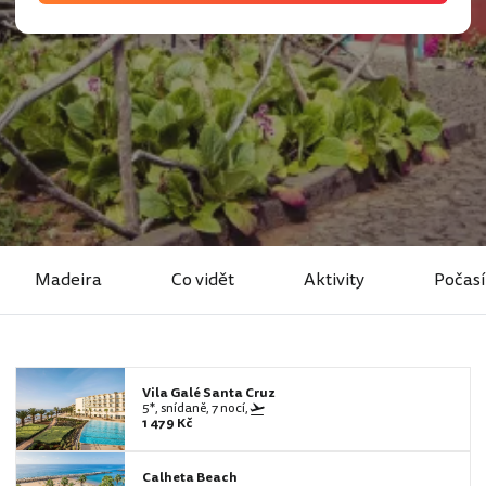
Madeira
Co vidět
Aktivity
Počasí
Vila Galé Santa Cruz
5*, snídaně, 7 nocí,
1 479 Kč
Calheta Beach