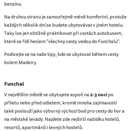
benzínu.
Na druhou stranu je samozřejmě méně komfortní, protože
každých několik dní se budete ubytovávat v jiném hotelu.
Taky lze jen obtížně praktikovat při cestách autobusem,
které se řídí heslem "všechny cesty vedou do Funchalu".
Podívejte se na naše tipy, kde se ubytovat během cesty
kolem Madeiry.
Funchal
V
největším městě se ubytujete aspoň na
2-3 noci
po
příletu nebo před odletem, kromě mnoha zajímavostí
také poslouží jako výborný výchozí bod pro cesty do hor a
na městské levády. Najdete zde nejširší nabídku hotelů,
resortů, apartmánů i levných hostelů.