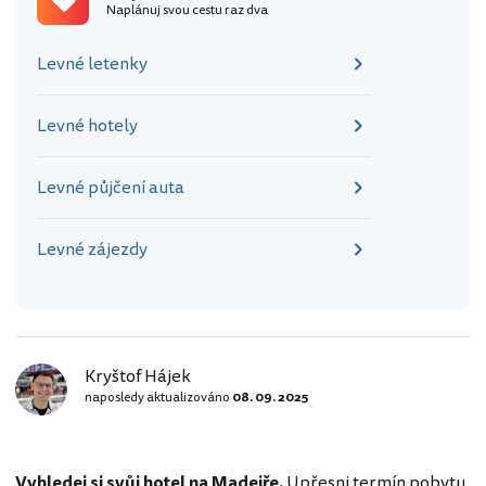
Naplánuj svou cestu raz dva
Levné letenky
Levné hotely
Levné půjčení auta
Levné zájezdy
Kryštof Hájek
naposledy aktualizováno
08. 09. 2025
Vyhledej si svůj hotel na Madeiře.
Upřesni termín pobytu