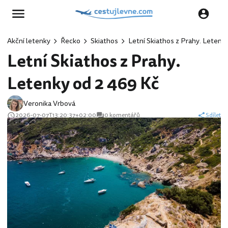
Akční letenky
Řecko
Skiathos
Letní Skiathos z Prahy. Letenk
Letní Skiathos z Prahy.
Letenky od 2 469 Kč
Veronika Vrbová
2026-07-07T13:20:37+02:00
0 komentářů
Sdílet