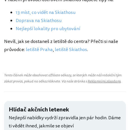
13 míst, co vidět na Skiathosu
Doprava na Skiathosu
Nejlepší lokality pro ubytování
Nevíš, jak se dostaneš z letiště do centra? Přečti si naše
průvodce:
letiště Praha
,
letiště Skiathos
.
Tento článek může obsahovat affiliate odkazy, ze kterých může náš redakční tým
získat provizi, pokud na odkaz kliknete. Viz naše stránka s
Reklamními zásadami
.
Hlídač akčních letenek
Nejlepší nabídky vydrží zpravidla jen pár hodin. Dáme
ti vědět ihned, jakmile se objeví