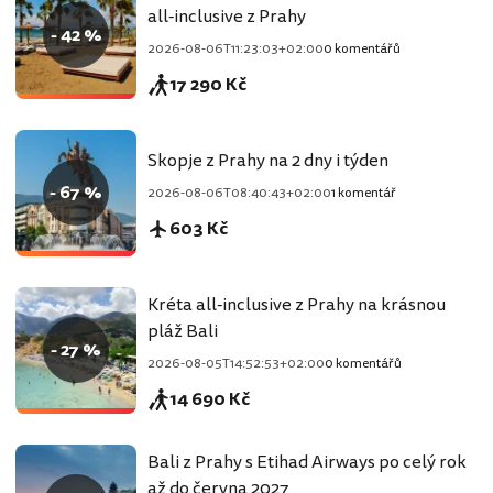
all-inclusive z Prahy
- 42 %
2026-08-06T11:23:03+02:00
0 komentářů
17 290 Kč
Skopje z Prahy na 2 dny i týden
- 67 %
2026-08-06T08:40:43+02:00
1 komentář
603 Kč
Kréta all-inclusive z Prahy na krásnou
pláž Bali
- 27 %
2026-08-05T14:52:53+02:00
0 komentářů
14 690 Kč
Bali z Prahy s Etihad Airways po celý rok
až do června 2027