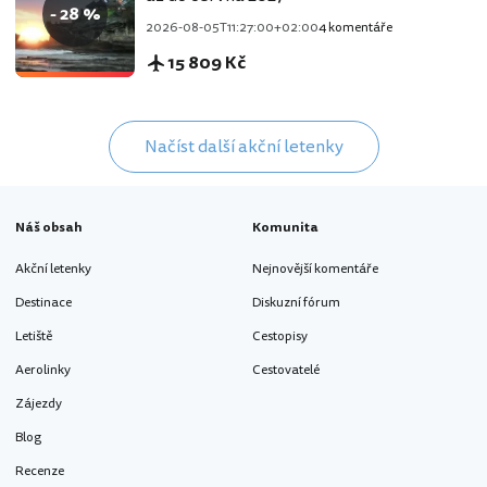
- 28 %
2026-08-05T11:27:00+02:00
4 komentáře
15 809 Kč
Načíst další akční letenky
Náš obsah
Komunita
Akční letenky
Nejnovější komentáře
Destinace
Diskuzní fórum
Letiště
Cestopisy
Aerolinky
Cestovatelé
Zájezdy
Blog
Recenze