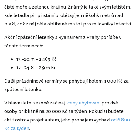
čisté moře a zelenou krajinu. Známý je také svým letištěm,
kde letadla při přistání prolétají jen několik metrů nad
pláží, což z něj dělá oblíbené místo i pro milovníky letectví.
Akční zpáteční letenky s Ryanairem z Prahy pořídíte v
těchto termínech:
13.–20. 7. – 2 469 Kč
17.–24. 8. – 2 976 Kč
Další prázdninové termíny se pohybují kolem 4 000 Kč za
zpáteční letenku.
V hlavní letní sezóně začínají
ceny ubytování
pro dvě
osoby přibližně na 20 000 Kč za týden. Pokud si budete
chtít ostrov projet autem, jeho pronájem vychází
od 6 800
Kč za týden
.