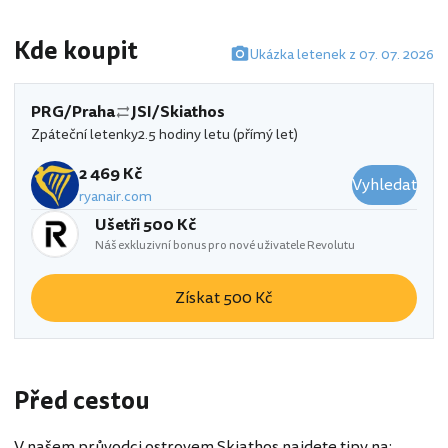
Kde koupit
Ukázka letenek z 07. 07. 2026
PRG/Praha
JSI/Skiathos
Zpáteční letenky
2.5 hodiny letu (přímý let)
2 469 Kč
Vyhledat
ryanair.com
Ušetři 500 Kč
Náš exkluzivní bonus pro nové uživatele Revolutu
Získat 500 Kč
Před cestou
V našem průvodci ostrovem Skiathos najdete tipy na: