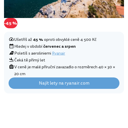
-45 %
Ušetříš až
45 %
oproti obvyklé ceně 4 500 Kč
Hledej v období
červenec a srpen
Poletíš s aeroliniemi
Ryanair
Čeká tě přímý let
V ceně je malé příruční zavazadlo o rozměrech 40 × 30 ×
20 cm
Najít lety na ryanair.com