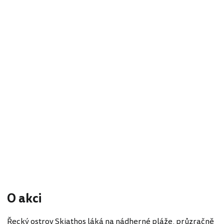
O akci
Řecký ostrov Skiathos láká na nádherné pláže, průzračně