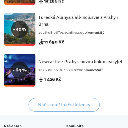
15 286 Kč
Turecká Alanya s all-inclusvie z Prahy i
Brna
- 42 %
2026-08-06T19:35:48+02:00
0 komentářů
11 690 Kč
Newcastle z Prahy s novou linkou easyJet
- 64 %
2026-08-06T16:16:21+02:00
0 komentářů
1 426 Kč
Načíst další akční letenky
Náš obsah
Komunita