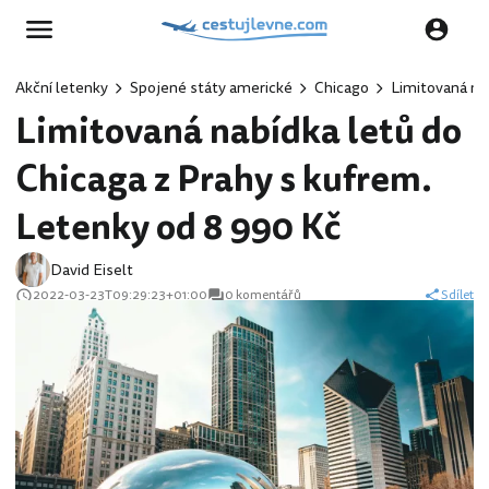
Akční letenky
Spojené státy americké
Chicago
Limitovaná na
Limitovaná nabídka letů do
Chicaga z Prahy s kufrem.
Letenky od 8 990 Kč
David Eiselt
2022-03-23T09:29:23+01:00
0 komentářů
Sdílet