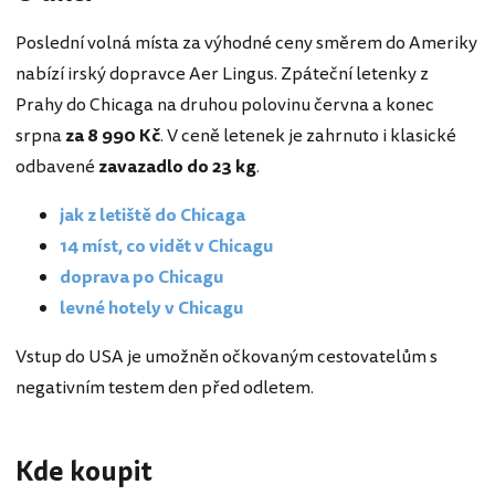
Poslední volná místa za výhodné ceny směrem do Ameriky
nabízí irský dopravce Aer Lingus. Zpáteční letenky z
Prahy do Chicaga na druhou polovinu června a konec
srpna
za 8 990 Kč
. V ceně letenek je zahrnuto i klasické
odbavené
zavazadlo do 23 kg
.
jak z letiště do Chicaga
14 míst, co vidět v Chicagu
doprava po Chicagu
levné hotely v Chicagu
Vstup do USA je umožněn očkovaným cestovatelům s
negativním testem den před odletem.
Kde koupit