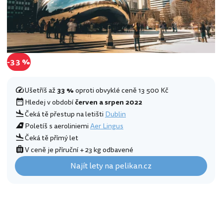
-33 %
Ušetříš až
33 %
oproti obvyklé ceně 13 500 Kč
Hledej v období
červen a srpen 2022
Čeká tě přestup na letišti
Dublin
Poletíš s aeroliniemi
Aer Lingus
Čeká tě přímý let
V ceně je příruční + 23 kg odbavené
Najít lety na pelikan.cz