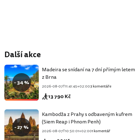
Další akce
Madeira se snídaní na 7 dní přímým letem
z Brna
- 34 %
2026-08-07T11:41:45+02:00
3 komentáře
13 790 Kč
Kambodža z Prahy s odbaveným kufrem
(Siem Reap i Phnom Penh)
- 27 %
2026-08-07T10:50:01+02:00
1 komentář