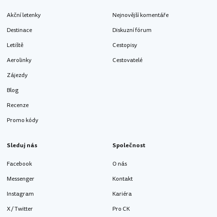
Akční letenky
Nejnovější komentáře
Destinace
Diskuzní fórum
Letiště
Cestopisy
Aerolinky
Cestovatelé
Zájezdy
Blog
Recenze
Promo kódy
Sleduj nás
Společnost
Facebook
O nás
Messenger
Kontakt
Instagram
Kariéra
X / Twitter
Pro CK