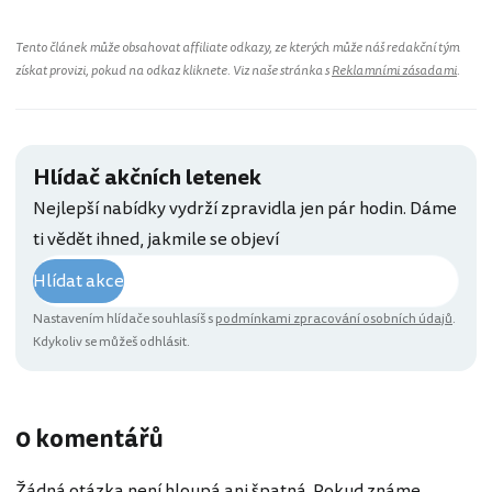
Tento článek může obsahovat affiliate odkazy, ze kterých může náš redakční tým
získat provizi, pokud na odkaz kliknete. Viz naše stránka s
Reklamními zásadami
.
Hlídač akčních letenek
Nejlepší nabídky vydrží zpravidla jen pár hodin. Dáme
ti vědět ihned, jakmile se objeví
Hlídat akce
Nastavením hlídače souhlasíš s
podmínkami zpracování osobních údajů
.
Kdykoliv se můžeš odhlásit.
0 komentářů
Žádná otázka není hloupá ani špatná. Pokud známe