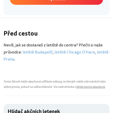
Před cestou
Nevíš, jak se dostaneš z letiště do centra? Přečti si naše
průvodce:
letiště Budapešť
,
letiště Chicago O'Hare
,
letiště
Praha
.
Tento článek může obsahovat affiliate odkazy, ze kterých může náš redakční tým
získat provizi, pokud na odkaz kliknete. Viz naše stránka s
Reklamními zásadami
.
Hlídač akčních letenek