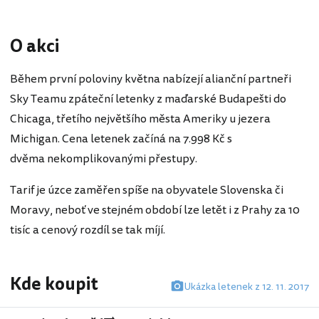
O akci
Během první poloviny května nabízejí alianční partneři
Sky Teamu zpáteční letenky z maďarské Budapešti do
Chicaga, třetího největšího města Ameriky u jezera
Michigan. Cena letenek začíná na 7.998 Kč s
dvěma nekomplikovanými přestupy.
Tarif je úzce zaměřen spíše na obyvatele Slovenska či
Moravy, neboť ve stejném období lze letět i z Prahy za 10
tisíc a cenový rozdíl se tak míjí.
Kde koupit
Ukázka letenek z 12. 11. 2017