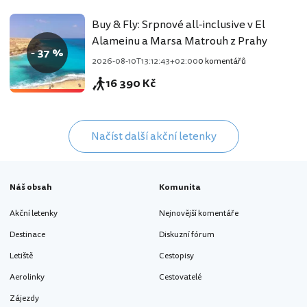
Buy & Fly: Srpnové all-inclusive v El
Alameinu a Marsa Matrouh z Prahy
- 37 %
2026-08-10T13:12:43+02:00
0 komentářů
16 390 Kč
Načíst další akční letenky
Náš obsah
Komunita
Akční letenky
Nejnovější komentáře
Destinace
Diskuzní fórum
Letiště
Cestopisy
Aerolinky
Cestovatelé
Zájezdy