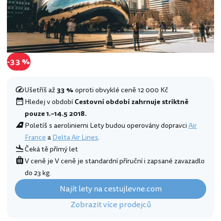
-33 %
Ušetříš až
33 %
oproti obvyklé ceně 12 000 Kč
Hledej v období
Cestovní období zahrnuje striktně
pouze 1.–14.5 2018.
Poletíš s aeroliniemi Lety budou operovány dopravci
Air
France
a
Delta Air Lines
.
Čeká tě přímý let
V ceně je V ceně je standardní příruční i zapsané zavazadlo
do 23 kg.
Najít lety na cestujlevne.com
Zobrazit více prodejců