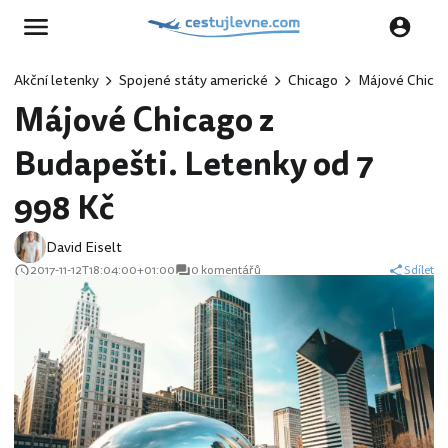
Akční letenky
Spojené státy americké
Chicago
Májové Chicag
Májové Chicago z
Budapešti. Letenky od 7
998 Kč
David Eiselt
2017-11-12T18:04:00+01:00
0 komentářů
Sdílet