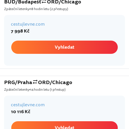
BUD/Budapešť
ORD/Chicago
Zpáteční letenky
18 hodin letu
(2 přestupy)
cestujlevne.com
7 998 Kč
Vyhledat
PRG/Praha
ORD/Chicago
Zpáteční letenky
14 hodin letu
(1 přestup)
cestujlevne.com
10 116 Kč
Vyhledat