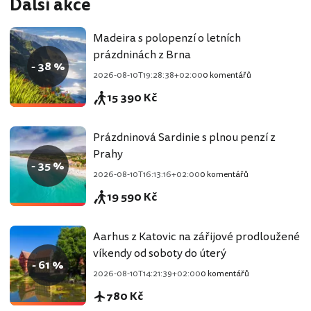
Další akce
Madeira s polopenzí o letních
prázdninách z Brna
- 38 %
2026-08-10T19:28:38+02:00
0 komentářů
15 390 Kč
Prázdninová Sardinie s plnou penzí z
Prahy
- 35 %
2026-08-10T16:13:16+02:00
0 komentářů
19 590 Kč
Aarhus z Katovic na zářijové prodloužené
víkendy od soboty do úterý
- 61 %
2026-08-10T14:21:39+02:00
0 komentářů
780 Kč