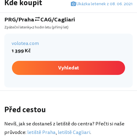
Kde koupit
Ukázka letenek z 08. 06. 2021
PRG/Praha
CAG/Cagliari
Zpáteční letenky
2 hodin letu
(přímý let)
volotea.com
1 399 Kč
Vyhledat
Před cestou
Nevíš, jak se dostaneš z letiště do centra? Přečti si naše
průvodce:
letiště Praha
,
letiště Cagliari
.