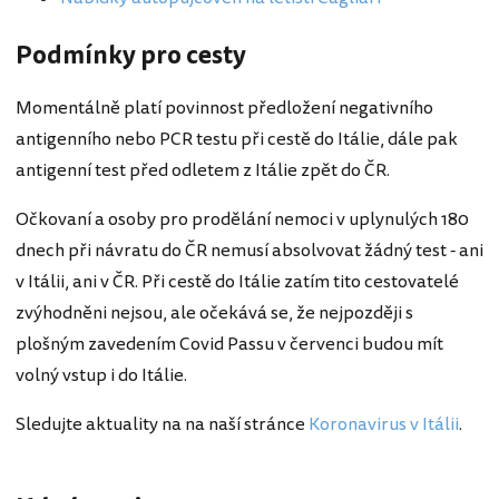
Podmínky pro cesty
Momentálně platí povinnost předložení negativního
antigenního nebo PCR testu při cestě do Itálie, dále pak
antigenní test před odletem z Itálie zpět do ČR.
Očkovaní a osoby pro prodělání nemoci v uplynulých 180
dnech při návratu do ČR nemusí absolvovat žádný test - ani
v Itálii, ani v ČR. Při cestě do Itálie zatím tito cestovatelé
zvýhodněni nejsou, ale očekává se, že nejpozději s
plošným zavedením Covid Passu v červenci budou mít
volný vstup i do Itálie.
Sledujte aktuality na na naší stránce
Koronavirus v Itálii
.