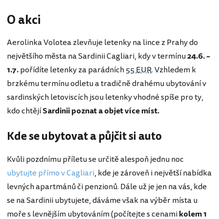
O akci
Aerolinka Volotea zlevňuje letenky na lince z Prahy do
největšího města na Sardinii Cagliari, kdy v termínu
24.6. –
1.7.
pořídíte letenky za parádních
55 EUR
. Vzhledem k
brzkému termínu odletu a tradičně drahému ubytování v
sardinských letoviscích jsou letenky vhodné spíše pro ty,
kdo chtějí
Sardinii poznat a objet více míst.
Kde se ubytovat a půjčit si auto
Kvůli pozdnímu příletu se určitě alespoň jednu noc
ubytujte přímo v Cagliari
, kde je zároveň i největší nabídka
levných apartmánů či penzionů. Dále už je jen na vás, kde
se na Sardinii ubytujete, dáváme však na výběr místa u
moře s levnějším ubytováním (počítejte s cenami
kolem 1