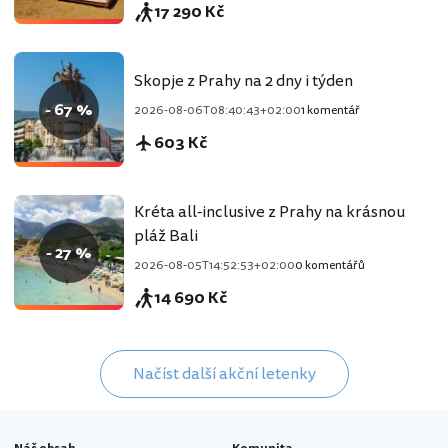
17 290 Kč
Skopje z Prahy na 2 dny i týden
- 67 %
2026-08-06T08:40:43+02:00
1 komentář
603 Kč
Kréta all-inclusive z Prahy na krásnou
pláž Bali
- 27 %
2026-08-05T14:52:53+02:00
0 komentářů
14 690 Kč
Načíst další akční letenky