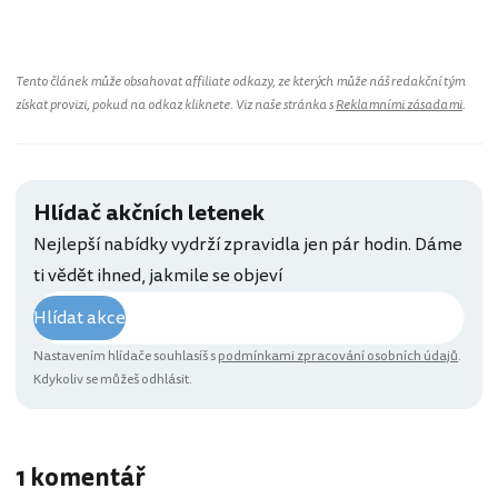
Tento článek může obsahovat affiliate odkazy, ze kterých může náš redakční tým
získat provizi, pokud na odkaz kliknete. Viz naše stránka s
Reklamními zásadami
.
Hlídač akčních letenek
Nejlepší nabídky vydrží zpravidla jen pár hodin. Dáme
ti vědět ihned, jakmile se objeví
Hlídat akce
Nastavením hlídače souhlasíš s
podmínkami zpracování osobních údajů
.
Kdykoliv se můžeš odhlásit.
1 komentář