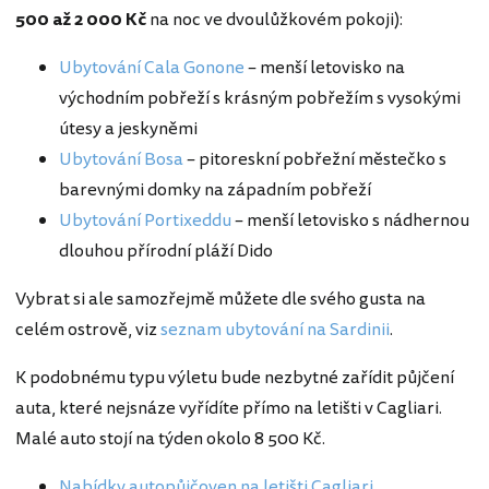
500 až 2 000 Kč
na noc ve dvoulůžkovém pokoji):
Ubytování Cala Gonone
– menší letovisko na
východním pobřeží s krásným pobřežím s vysokými
útesy a jeskyněmi
Ubytování Bosa
– pitoreskní pobřežní městečko s
barevnými domky na západním pobřeží
Ubytování Portixeddu
– menší letovisko s nádhernou
dlouhou přírodní pláží Dido
Vybrat si ale samozřejmě můžete dle svého gusta na
celém ostrově, viz
seznam ubytování na Sardinii
.
K podobnému typu výletu bude nezbytné zařídit půjčení
auta, které nejsnáze vyřídíte přímo na letišti v Cagliari.
Malé auto stojí na týden okolo 8 500 Kč.
Nabídky autopůjčoven na letišti Cagliari