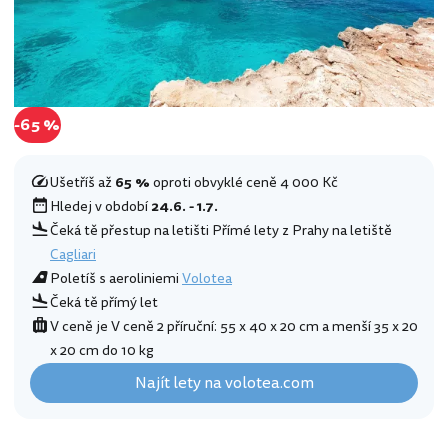
-65 %
Ušetříš až
65 %
oproti obvyklé ceně 4 000 Kč
Hledej v období
24.6. - 1.7.
Čeká tě přestup na letišti Přímé lety z Prahy na letiště
Cagliari
Poletíš s aeroliniemi
Volotea
Čeká tě přímý let
V ceně je V ceně 2 příruční: 55 x 40 x 20 cm a menší 35 x 20
x 20 cm do 10 kg
Najít lety na volotea.com