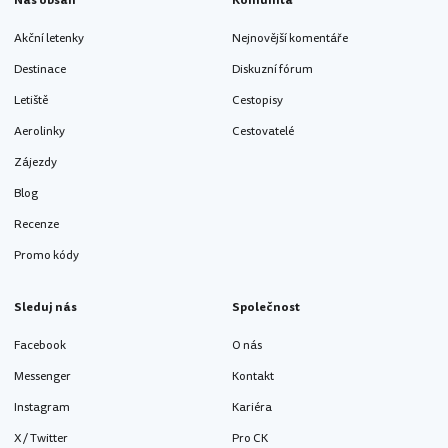
Náš obsah
Komunita
Akční letenky
Nejnovější komentáře
Destinace
Diskuzní fórum
Letiště
Cestopisy
Aerolinky
Cestovatelé
Zájezdy
Blog
Recenze
Promo kódy
Sleduj nás
Společnost
Facebook
O nás
Messenger
Kontakt
Instagram
Kariéra
X / Twitter
Pro CK