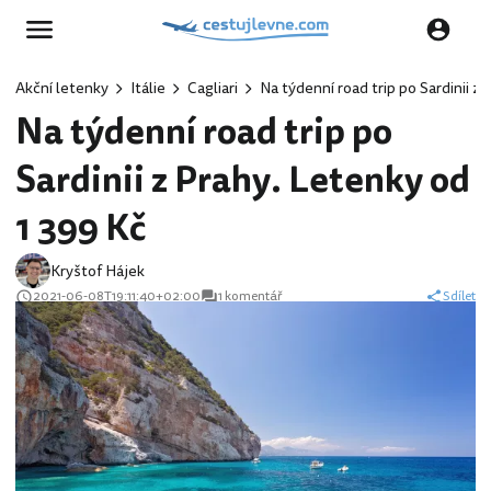
Akční letenky
Itálie
Cagliari
Na týdenní road trip po Sardinii z
Na týdenní road trip po
Sardinii z Prahy. Letenky od
1 399 Kč
Kryštof Hájek
2021-06-08T19:11:40+02:00
1 komentář
Sdílet