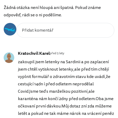
Žádná otázka není hloupá ani špatná. Pokud známe
odpověď, rádi se o ni podělíme.
Kratochvíl Karel
před 5 lety
zakoupil jsem letenky na Sardinii a po zaplacení
jsem chtěl vytisknout letenky,ale před tím chtějí
vyplnit formulář o zdravotním stavu kde uvádí,že
cestující 14dn í před odletem neprodělal
Covid.Jsme teď s manželkou pozitivní,ale
karanténa nám končí 2dny před odletem.Oba jsme
očkovaní první dávkou.Můj dotaz zní zda můžeme
letět a pokud ne tak máme nárok na vrácení peněz