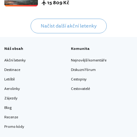
15 809 Kč
Načíst další akční letenky
Náš obsah
Komunita
Akční letenky
Nejnovější komentáře
Destinace
Diskuzní fórum
Letiště
Cestopisy
Aerolinky
Cestovatelé
Zájezdy
Blog
Recenze
Promo kódy