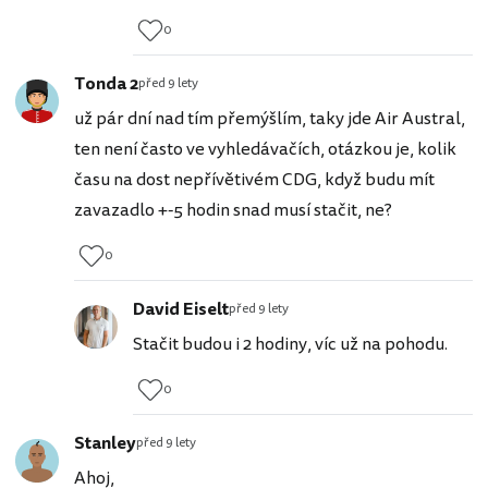
0
Tonda 2
před 9 lety
už pár dní nad tím přemýšlím, taky jde Air Austral,
ten není často ve vyhledávačích, otázkou je, kolik
času na dost nepřívětivém CDG, když budu mít
zavazadlo +-5 hodin snad musí stačit, ne?
0
David Eiselt
před 9 lety
Stačit budou i 2 hodiny, víc už na pohodu.
0
Stanley
před 9 lety
Ahoj,