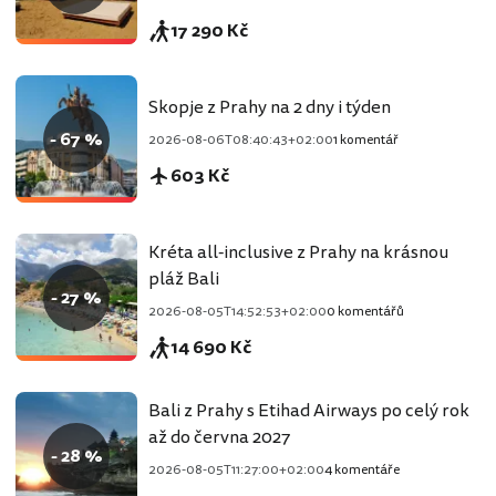
17 290 Kč
Skopje z Prahy na 2 dny i týden
- 67 %
2026-08-06T08:40:43+02:00
1 komentář
603 Kč
Kréta all-inclusive z Prahy na krásnou
pláž Bali
- 27 %
2026-08-05T14:52:53+02:00
0 komentářů
14 690 Kč
Bali z Prahy s Etihad Airways po celý rok
až do června 2027
- 28 %
2026-08-05T11:27:00+02:00
4 komentáře