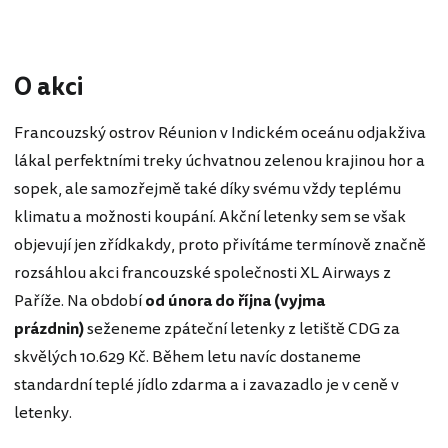
O akci
Francouzský ostrov Réunion v Indickém oceánu odjakživa
lákal perfektními treky úchvatnou zelenou krajinou hor a
sopek, ale samozřejmě také díky svému vždy teplému
klimatu a možnosti koupání. Akční letenky sem se však
objevují jen zřídkakdy, proto přivítáme termínově značně
rozsáhlou akci francouzské společnosti XL Airways z
Paříže. Na období
od února do října (vyjma
prázdnin)
seženeme zpáteční letenky z letiště CDG za
skvělých 10.629 Kč. Během letu navíc dostaneme
standardní teplé jídlo zdarma a i zavazadlo je v ceně v
letenky.