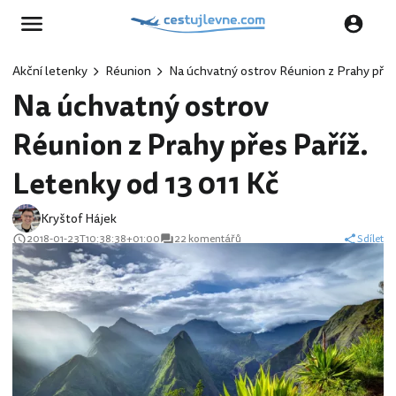
Akční letenky
Réunion
Na úchvatný ostrov Réunion z Prahy přes 
Na úchvatný ostrov
Réunion z Prahy přes Paříž.
Letenky od 13 011 Kč
Kryštof Hájek
2018-01-23T10:38:38+01:00
22 komentářů
Sdílet