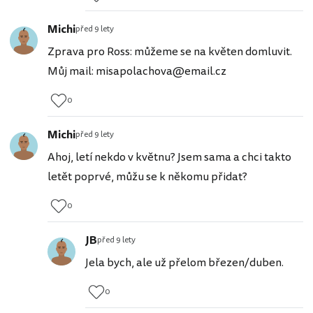
Michi
před 9 lety
Zprava pro Ross: můžeme se na květen domluvit.
Můj mail: misapolachova@email.cz
0
Michi
před 9 lety
Ahoj, letí nekdo v květnu? Jsem sama a chci takto
letět poprvé, můžu se k někomu přidat?
0
JB
před 9 lety
Jela bych, ale už přelom březen/duben.
0