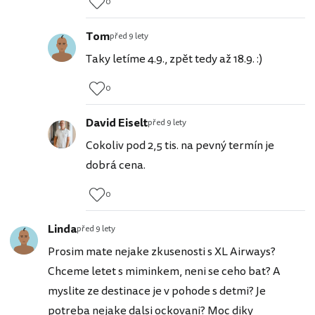
0
Tom
před 9 lety
Taky letíme 4.9., zpět tedy až 18.9. :)
0
David Eiselt
před 9 lety
Cokoliv pod 2,5 tis. na pevný termín je
dobrá cena.
0
Linda
před 9 lety
Prosim mate nejake zkusenosti s XL Airways?
Chceme letet s miminkem, neni se ceho bat? A
myslite ze destinace je v pohode s detmi? Je
potreba nejake dalsi ockovani? Moc diky