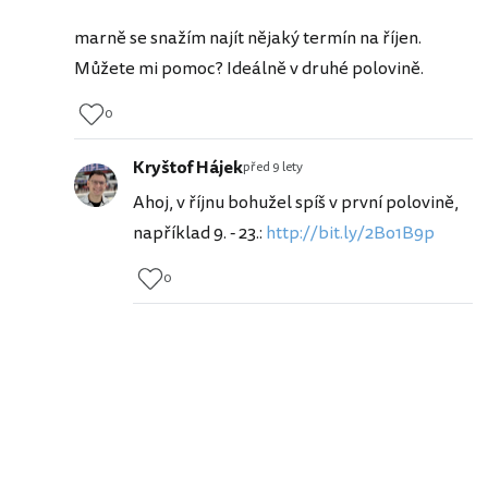
marně se snažím najít nějaký termín na říjen.
Můžete mi pomoc? Ideálně v druhé polovině.
0
Kryštof Hájek
před 9 lety
Ahoj, v říjnu bohužel spíš v první polovině,
například 9. - 23.:
http://bit.ly/2Bo1B9p
0