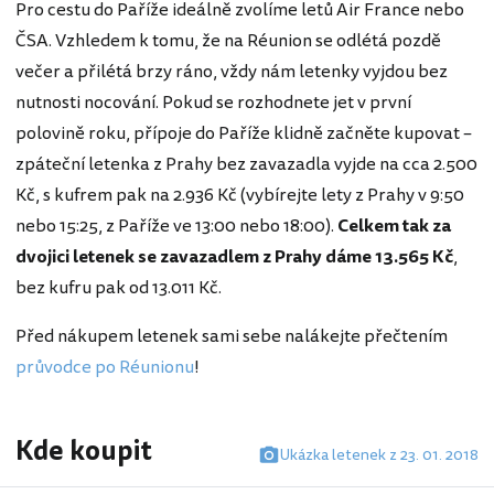
Pro cestu do Paříže ideálně zvolíme letů Air France nebo
ČSA. Vzhledem k tomu, že na Réunion se odlétá pozdě
večer a přilétá brzy ráno, vždy nám letenky vyjdou bez
nutnosti nocování. Pokud se rozhodnete jet v první
polovině roku, přípoje do Paříže klidně začněte kupovat –
zpáteční letenka z Prahy bez zavazadla vyjde na cca 2.500
Kč, s kufrem pak na 2.936 Kč (vybírejte lety z Prahy v 9:50
nebo 15:25, z Paříže ve 13:00 nebo 18:00).
Celkem tak za
dvojici letenek se zavazadlem z Prahy dáme 13.565 Kč
,
bez kufru pak od 13.011 Kč.
Před nákupem letenek sami sebe nalákejte přečtením
průvodce po Réunionu
!
Kde koupit
Ukázka letenek z 23. 01. 2018