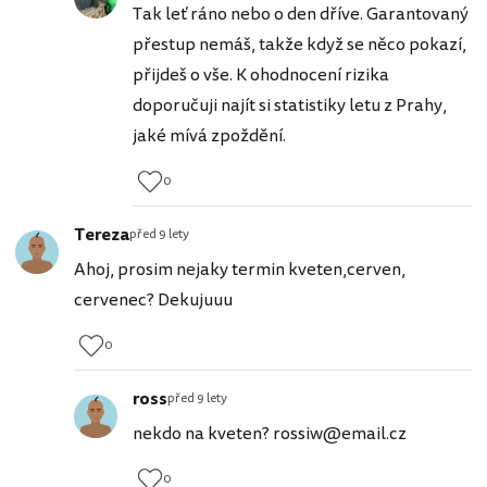
Tak leť ráno nebo o den dříve. Garantovaný
přestup nemáš, takže když se něco pokazí,
přijdeš o vše. K ohodnocení rizika
doporučuji najít si statistiky letu z Prahy,
jaké mívá zpoždění.
0
Tereza
před 9 lety
Ahoj, prosim nejaky termin kveten,cerven,
cervenec? Dekujuuu
0
ross
před 9 lety
nekdo na kveten? rossiw@email.cz
0