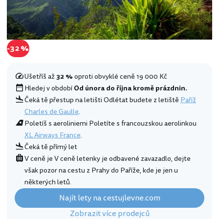
-32 %
Ušetříš až
32 %
oproti obvyklé ceně 19 000 Kč
Hledej v období
Od února do října kromě prázdnin.
Čeká tě přestup na letišti Odlétat budete z letiště
Paříž
Charles de Gaulle
.
Poletíš s aeroliniemi Poletíte s francouzskou aerolinkou
XL Airways France
.
Čeká tě přímý let
V ceně je V ceně letenky je odbavené zavazadlo, dejte
však pozor na cestu z Prahy do Paříže, kde je jen u
některých letů.
Najít lety na cestujlevne.com
Zobrazit více prodejců