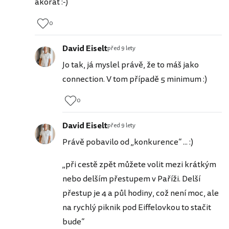
akorát :-)
0
David Eiselt
před 9 lety
Jo tak, já myslel právě, že to máš jako
connection. V tom případě 5 minimum :)
0
David Eiselt
před 9 lety
Právě pobavilo od „konkurence“ ... :)
„při cestě zpět můžete volit mezi krátkým
nebo delším přestupem v Paříži. Delší
přestup je 4 a půl hodiny, což není moc, ale
na rychlý piknik pod Eiffelovkou to stačit
bude“