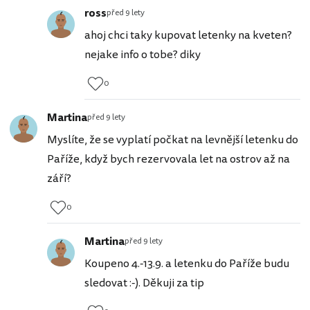
ross
před 9 lety
ahoj chci taky kupovat letenky na kveten?
nejake info o tobe? diky
0
Martina
před 9 lety
Myslíte, že se vyplatí počkat na levnější letenku do
Paříže, když bych rezervovala let na ostrov až na
září?
0
Martina
před 9 lety
Koupeno 4.-13.9. a letenku do Paříže budu
sledovat :-). Děkuji za tip