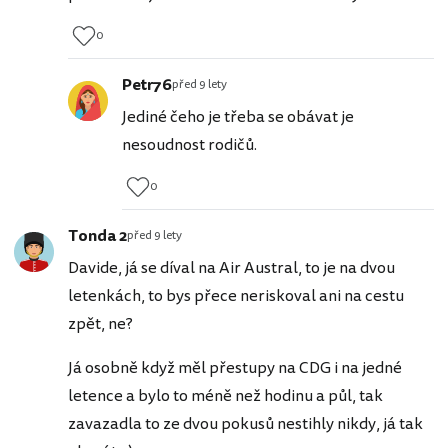
0
Petr76
před 9 lety
Jediné čeho je třeba se obávat je
nesoudnost rodičů.
0
Tonda 2
před 9 lety
Davide, já se díval na Air Austral, to je na dvou
letenkách, to bys přece neriskoval ani na cestu
zpět, ne?
Já osobně když měl přestupy na CDG i na jedné
letence a bylo to méně než hodinu a půl, tak
zavazadla to ze dvou pokusů nestihly nikdy, já tak