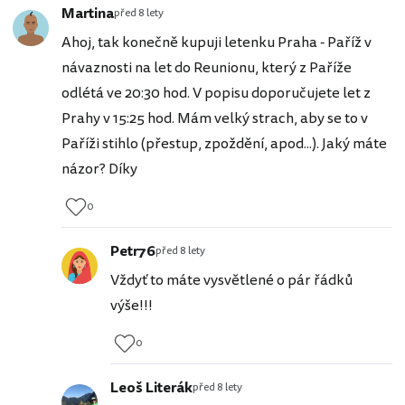
Martina
před 8 lety
Ahoj, tak konečně kupuji letenku Praha - Paříž v
návaznosti na let do Reunionu, který z Paříže
odlétá ve 20:30 hod. V popisu doporučujete let z
Prahy v 15:25 hod. Mám velký strach, aby se to v
Paříži stihlo (přestup, zpoždění, apod...). Jaký máte
názor? Díky
0
Petr76
před 8 lety
Vždyť to máte vysvětlené o pár řádků
výše!!!
0
Leoš Literák
před 8 lety