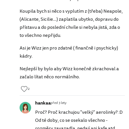
Koupila bych si něco s vyplutím z (třeba) Neapole,
(Alicante, Sicilie....) zaplatila ubytko, dopravu do
přístavu a do poslední chvíle si nebyla jistá, zda o
to všechno nepřijdu.
Asi je Wizz jen pro zdatné ( finančně i psychicky)
kádry.
Nejlepší by bylo aby Wizz konečně zkrachoval a
začalo lítat něco normálního.
2
hankaa
před 3 lety
Proč? Proč krachujou "velký" aerolinky? :D
Od té doby, co se osekalo všechno -
rozměry zavazadla, nedají ani kafe atd..,