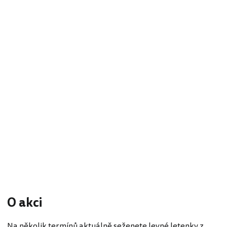
O akci
Na několik termínů aktuálně seženete levné letenky z