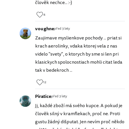
člověk nechce... :-)
4
voughne
před 3 lety
Zaujimave myslienkove pochody ... priat si
krach aerolinky, vdaka ktorej vela z nas
videlo "svety", o ktorych by sme si len pri
klasickych spolocnostiach mohli citat leda
tak v bedekroch ...
12
Piratice
před 3 lety
Jj, každé zboží má svého kupce. A pokud je
člověk silný v kramflekach, proč ne. Proti
gustu žádný dišputat. Jen nevím proč někdo