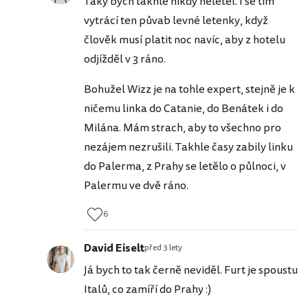
Taky bych takhle nikdy neletěl. I se tím
vytrácí ten půvab levné letenky, když
člověk musí platit noc navíc, aby z hotelu
odjížděl v 3 ráno.
Bohužel Wizz je na tohle expert, stejně je k
ničemu linka do Catanie, do Benátek i do
Milána. Mám strach, aby to všechno pro
nezájem nezrušili. Takhle časy zabily linku
do Palerma, z Prahy se letělo o půlnoci, v
Palermu ve dvě ráno.
6
David Eiselt
před 3 lety
Já bych to tak černě neviděl. Furt je spoustu
Italů, co zamíří do Prahy :)