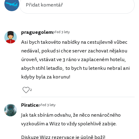
praguegolem
před 3 lety
Asi bych takovéto nabídky na cestujlevně vůbec
nedával, pokud si chce server zachovat nějakou
úroveň, vstávat ve 3 ráno v zaplaceném hotelu,
abych stihl letadlo, to bych tu letenku nebral ani
kdyby byla za korunu!
2
Piratice
před 3 lety
Jak tak sbírám odvahu, že něco nenáročného
vyzkouším a Wizz to vždy spolehlivě zabije.
Diskuze Wizz rezervace je úplně boží!