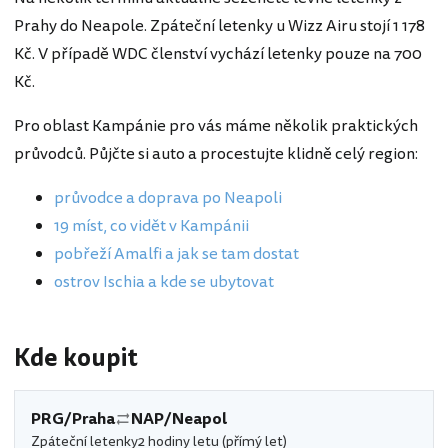
Prahy do Neapole. Zpáteční letenky u Wizz Airu stojí 1 178
Kč. V případě WDC členství vychází letenky pouze na 700
Kč.
Pro oblast Kampánie pro vás máme několik praktických
průvodců. Půjčte si auto a procestujte klidně celý region:
průvodce a doprava po Neapoli
19 míst, co vidět v Kampánii
pobřeží Amalfi a jak se tam dostat
ostrov Ischia a kde se ubytovat
Kde koupit
PRG/Praha
NAP/Neapol
Zpáteční letenky
2 hodiny letu (přímý let)