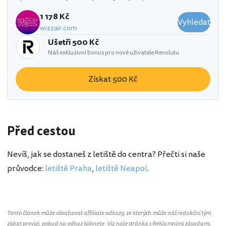
1 178 Kč
Vyhledat
wizzair.com
Ušetři 500 Kč
Náš exkluzivní bonus pro nové uživatele Revolutu
Získat 500 Kč
Před cestou
Nevíš, jak se dostaneš z letiště do centra? Přečti si naše
průvodce:
letiště Praha
,
letiště Neapol
.
Tento článek může obsahovat affiliate odkazy, ze kterých může náš redakční tým
získat provizi, pokud na odkaz kliknete. Viz naše stránka s
Reklamními zásadami
.