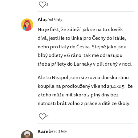
2
Ala
před 3 lety
No je fakt, že záleží, jak se na to člověk
dívá, jestli je to linka pro Čechy do Itálie,
nebo pro Italy do Česka. Stejně jako jsou
blbý odlety v 6 ráno, tak mě odrazujou
třeba přílety do Larnaky v půl druhý v noci.
Ale tu Neapol jsem si zrovna dneska ráno
koupila na prodloužený víkend 29.4.-2.5., že
z toho můžu mít skoro 3 plný dny bez
nutnosti brát volno z práce a dítě ze školy.
0
Karel
před 3 lety