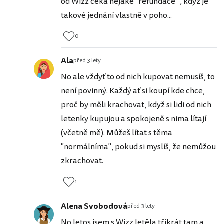
od Wizz čeká nějaké "refundace'", když je
takové jednání vlastně v poho...
0
Ala
před 3 lety
No ale vždyť to od nich kupovat nemusíš, to
není povinný. Každý ať si koupí kde chce,
proč by měli krachovat, když si lidi od nich
letenky kupujou a spokojeně s nima lítají
(včetně mě). Můžeš lítat s těma
"normálníma", pokud si myslíš, že nemůžou
zkrachovat.
1
Alena Svobodová
před 3 lety
No letos jsem s Wizz letěla třikrát tam a