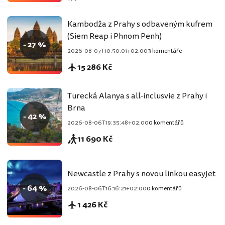
Kambodža z Prahy s odbaveným kufrem
(Siem Reap i Phnom Penh)
- 27 %
2026-08-07T10:50:01+02:00
3 komentáře
15 286 Kč
Turecká Alanya s all-inclusvie z Prahy i
Brna
- 42 %
2026-08-06T19:35:48+02:00
0 komentářů
11 690 Kč
Newcastle z Prahy s novou linkou easyJet
- 64 %
2026-08-06T16:16:21+02:00
0 komentářů
1 426 Kč