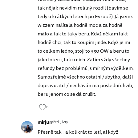
tak nějak nevidím reálný rozdíl (bavím se
tedy o krátkých letech po Evropě). Já jsem s
wizzem nalítala hodně moc a za hodně
málo a tak to taky beru. Když někam fakt
hodně chci, tak to koupím jinde. Když je mi
to celkem jedno, stojí to 350 OW a beru to
jako loterii, tak u nich. Zatím vždy všechny
refundy bez problémů, s mírným výdělkem.
Samozřejmě všechno ostatní /ubytko, další
dopravu atd../ nechávám na poslední chvíli,
beru jenom co se dá zrušit.
6
mirjur
před 3 lety
Přesně tak... a kolikrát to letí, aj když