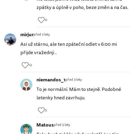
zpátky a úplně v poho, beze změn a na čas.
0
mirjur
před 3 lety
Asi už stárnu, ale ten zpáteční odlet v 6:00 mi
přijde vražedný...
12
niemandos_1
před 3 lety
To je normální. Mám to stejně. Podobné
letenky hned zavrhuju.
5
Matous
před 3 lety