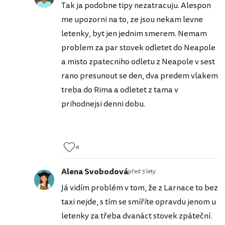
Tak ja podobne tipy nezatracuju. Alespon
me upozorni na to, ze jsou nekam levne
letenky, byt jen jednim smerem. Nemam
problem za par stovek odletet do Neapole
a misto zpatecniho odletu z Neapole v sest
rano presunout se den, dva predem vlakem
treba do Rima a odletet z tama v
prihodnejsi denni dobu.
4
Alena Svobodová
před 3 lety
Já vidím problém v tom, že z Larnace to bez
taxi nejde, s tím se smíříte opravdu jenom u
letenky za třeba dvanáct stovek zpáteční.