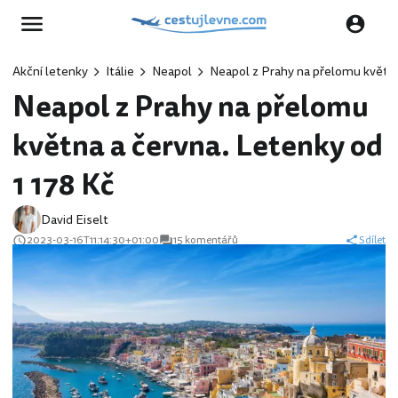
Akční letenky
Itálie
Neapol
Neapol z Prahy na přelomu května
Neapol z Prahy na přelomu
května a června. Letenky od
1 178 Kč
David Eiselt
2023-03-16T11:14:30+01:00
15 komentářů
Sdílet