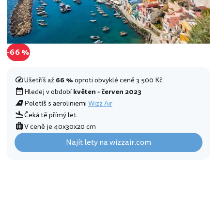
-66 %
Ušetříš až
66 %
oproti obvyklé ceně 3 500 Kč
Hledej v období
květen - červen 2023
Poletíš s aeroliniemi
Wizz Air
Čeká tě přímý let
V ceně je 40x30x20 cm
Najít lety na wizzair.com