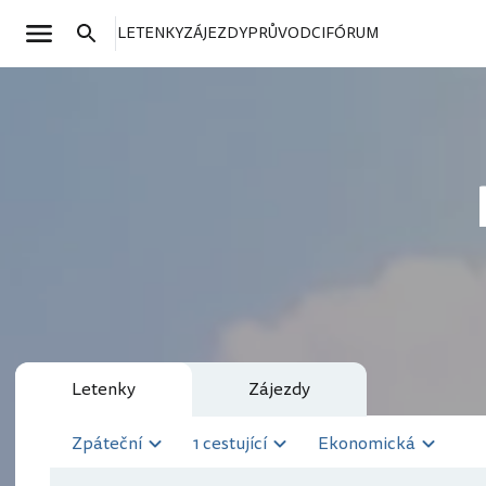
LETENKY
ZÁJEZDY
PRŮVODCI
FÓRUM
Letenky
Zájezdy
Zpáteční
1 cestující
Ekonomická