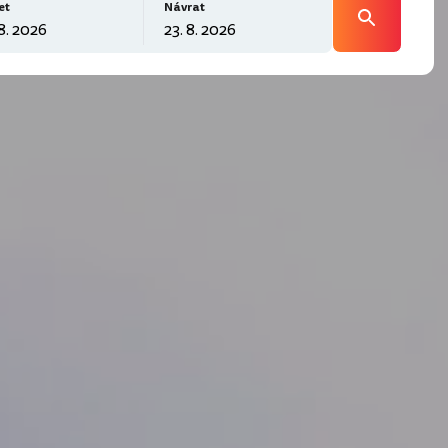
et
Návrat