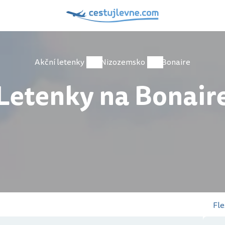
Akční letenky
Nizozemsko
Bonaire
Letenky na Bonair
Fle