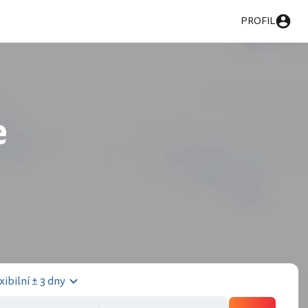
PROFIL
e
xibilní ± 3 dny