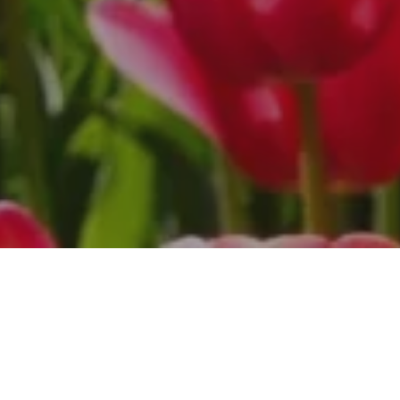
Na jaká letiště se létá?
ire se létá na 1 mezinárodní letiště. Průvodce s praktickými ti