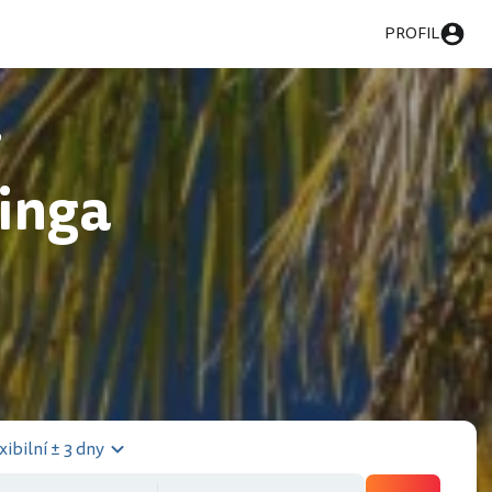
PROFIL
o
inga
xibilní ± 3 dny