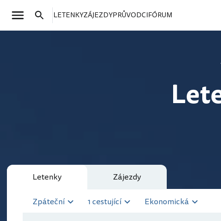
LETENKY
ZÁJEZDY
PRŮVODCI
FÓRUM
Let
Letenky
Zájezdy
Zpáteční
1 cestující
Ekonomická