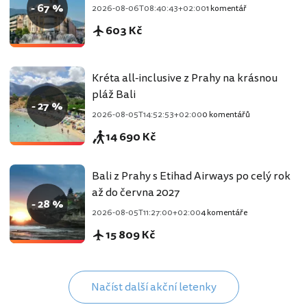
- 67 %
2026-08-06T08:40:43+02:00
1 komentář
603 Kč
Kréta all-inclusive z Prahy na krásnou
pláž Bali
- 27 %
2026-08-05T14:52:53+02:00
0 komentářů
14 690 Kč
Bali z Prahy s Etihad Airways po celý rok
až do června 2027
- 28 %
2026-08-05T11:27:00+02:00
4 komentáře
15 809 Kč
Načíst další akční letenky