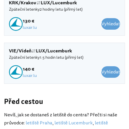
KRK/Krakov
LUX/Lucemburk
Zpáteční letenky
2 hodiny letu (přímý let)
130 €
Vyhledat
luxair.lu
VIE/Vídeň
LUX/Lucemburk
Zpáteční letenky
1.5 hodin letu (přímý let)
140 €
Vyhledat
luxair.lu
Před cestou
Nevíš, jak se dostaneš z letiště do centra? Přečti si naše
průvodce:
letiště Praha
,
letiště Lucemburk
,
letiště