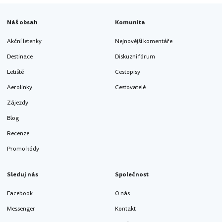
Náš obsah
Komunita
Akční letenky
Nejnovější komentáře
Destinace
Diskuzní fórum
Letiště
Cestopisy
Aerolinky
Cestovatelé
Zájezdy
Blog
Recenze
Promo kódy
Sleduj nás
Společnost
Facebook
O nás
Messenger
Kontakt