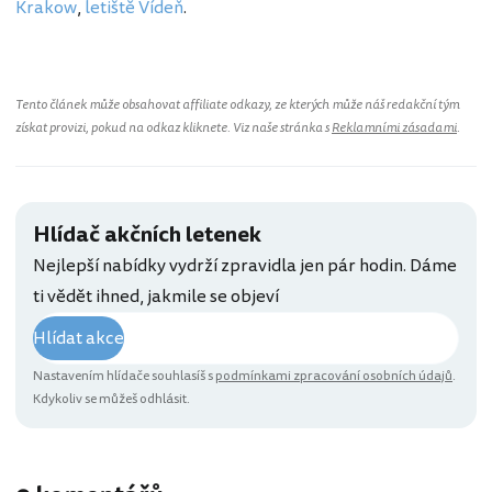
Krakow
,
letiště Vídeň
.
Tento článek může obsahovat affiliate odkazy, ze kterých může náš redakční tým
získat provizi, pokud na odkaz kliknete. Viz naše stránka s
Reklamními zásadami
.
Hlídač akčních letenek
Nejlepší nabídky vydrží zpravidla jen pár hodin. Dáme
ti vědět ihned, jakmile se objeví
Hlídat akce
Nastavením hlídače souhlasíš s
podmínkami zpracování osobních údajů
.
Kdykoliv se můžeš odhlásit.