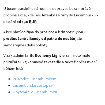
U lucemburského národního dopravce Luxair právě
probíhá akce, kde jsou letenky z Prahy do Lucemburku k
dostání
od
130 EUR
.
Akce platí od října do prosince a k dispozici jsou i
prodloužené víkendy od pátku do neděle
, ale
samozřejmě i delší pobyty.
V základním tarifu
Economy Light
je zahrnuto malé
příruční a 8kg kabinové zavazadlo a taktéž občerstvení
během letů.
Průvodce Lucemburskem
Lucemburské cestopisy
Ubytování v Lucembursku