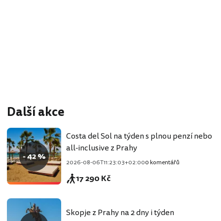
Další akce
Costa del Sol na týden s plnou penzí nebo
all-inclusive z Prahy
- 42 %
2026-08-06T11:23:03+02:00
0 komentářů
17 290 Kč
Skopje z Prahy na 2 dny i týden