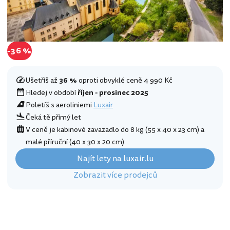
-36 %
Ušetříš až
36 %
oproti obvyklé ceně 4 990 Kč
Hledej v období
říjen - prosinec 2025
Poletíš s aeroliniemi
Luxair
Čeká tě přímý let
V ceně je kabinové zavazadlo do 8 kg (55 x 40 x 23 cm) a
malé příruční (40 x 30 x 20 cm).
Najít lety na luxair.lu
Zobrazit více prodejců