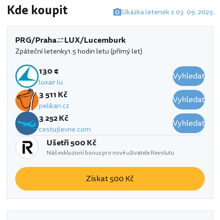
Kde koupit
Ukázka letenek z 03. 09. 2025
PRG/Praha
LUX/Lucemburk
Zpáteční letenky
1.5 hodin letu (přímý let)
130 €
Vyhledat
luxair.lu
3 511 Kč
Vyhledat
pelikan.cz
3 252 Kč
Vyhledat
cestujlevne.com
Ušetři 500 Kč
Náš exkluzivní bonus pro nové uživatele Revolutu
Získat 500 Kč