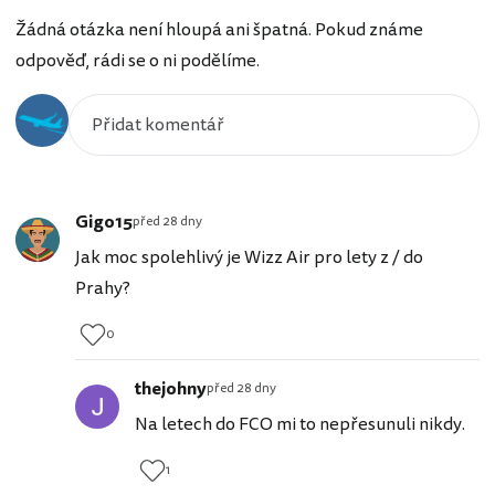
Žádná otázka není hloupá ani špatná. Pokud známe
odpověď, rádi se o ni podělíme.
Gigo15
před 28 dny
Jak moc spolehlivý je Wizz Air pro lety z / do
Prahy?
0
thejohny
před 28 dny
Na letech do FCO mi to nepřesunuli nikdy.
1