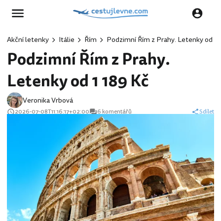
Akční letenky
Itálie
Řím
Podzimní Řím z Prahy. Letenky od 1 
Podzimní Řím z Prahy.
Letenky od 1 189 Kč
Veronika Vrbová
2026-07-08T11:16:17+02:00
6 komentářů
Sdílet