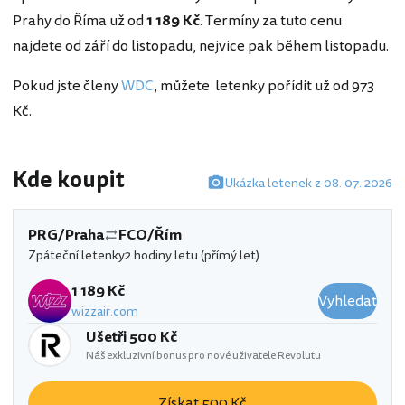
Prahy do Říma už od
1 189 Kč
. Termíny za tuto cenu
najdete od září do listopadu, nejvice pak během listopadu.
Pokud jste členy
WDC
, můžete letenky pořídit už od 973
Kč.
Kde koupit
Ukázka letenek z 08. 07. 2026
PRG/Praha
FCO/Řím
Zpáteční letenky
2 hodiny letu (přímý let)
1 189 Kč
Vyhledat
wizzair.com
Ušetři 500 Kč
Náš exkluzivní bonus pro nové uživatele Revolutu
Získat 500 Kč