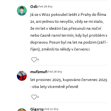
Odi
před 28 dny
Já se s Wizz pokoušel letět z Prahy do Říma
2x, ani jednou to nevyšlo, vždy se mi stalo,
že mi let v ideální čas přesunuli na noční
nebo časně ranní termín, kdy byl problém s
dopravou. Posun byl na let na podzim (září -
říjen), změnili to někdy v červenci.
0
muf2muf
před 28 dny
let prosinec 2025, kupováno červenec 2025
- oba lety víceméně přesně
0
Gigo15
před 27 dny