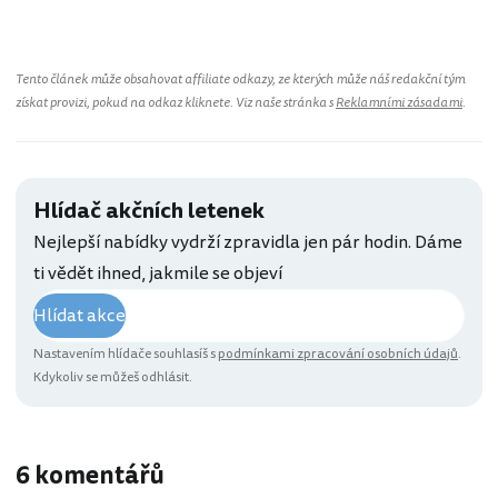
Tento článek může obsahovat affiliate odkazy, ze kterých může náš redakční tým
získat provizi, pokud na odkaz kliknete. Viz naše stránka s
Reklamními zásadami
.
Hlídač akčních letenek
Nejlepší nabídky vydrží zpravidla jen pár hodin. Dáme
ti vědět ihned, jakmile se objeví
Hlídat akce
Nastavením hlídače souhlasíš s
podmínkami zpracování osobních údajů
.
Kdykoliv se můžeš odhlásit.
6 komentářů