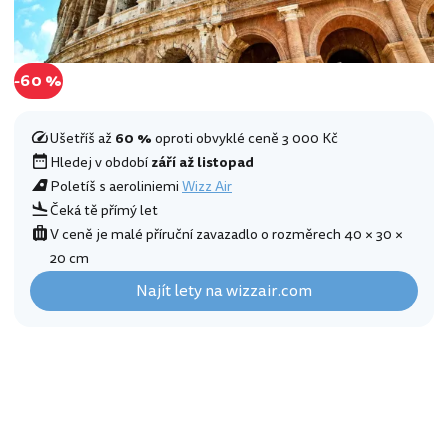
-60 %
Ušetříš až
60 %
oproti obvyklé ceně 3 000 Kč
Hledej v období
září až listopad
Poletíš s aeroliniemi
Wizz Air
Čeká tě přímý let
V ceně je malé příruční zavazadlo o rozměrech 40 × 30 ×
20 cm
Najít lety na wizzair.com