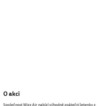
O akci
Společnost Wizz Air nabízí výhodné zpáteční letenky z