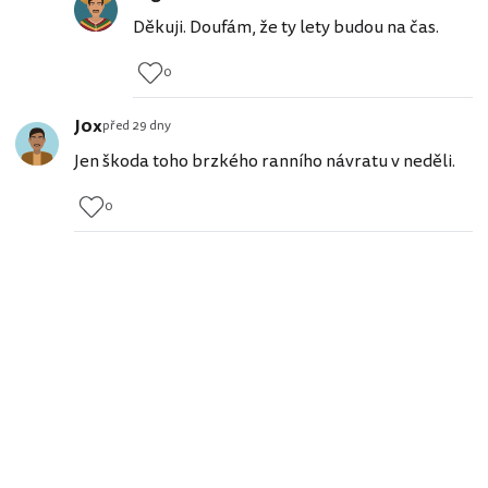
Děkuji. Doufám, že ty lety budou na čas.
0
J0x
před 29 dny
Jen škoda toho brzkého ranního návratu v neděli.
0