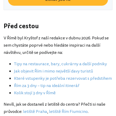
Před cestou
V Římě byl Kryštof z naší redakce v dubnu 2026. Pokud se
sem chystáte poprvé nebo hledáte inspiraci na další
návštěvu, určitě se podívejte na:
Tipy na restaurace, bary, cukrárny a další podniky
Jak objevit Řím i mimo největší davy turistů
Které vstupenky je potřeba rezervovat s předstihem
Řím za 3 dny – tip na ideální itinerář
Kolik stojí 3 dny v Římě
Nevíš, jak se dostaneš z letiště do centra? Přečti si naše
průvodce:
letiště Praha
,
letiště Řím Fiumicino
.