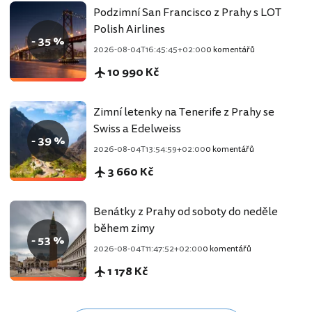
Podzimní San Francisco z Prahy s LOT
Polish Airlines
- 35 %
2026-08-04T16:45:45+02:00
0 komentářů
10 990 Kč
Zimní letenky na Tenerife z Prahy se
Swiss a Edelweiss
- 39 %
2026-08-04T13:54:59+02:00
0 komentářů
3 660 Kč
Benátky z Prahy od soboty do neděle
během zimy
- 53 %
2026-08-04T11:47:52+02:00
0 komentářů
1 178 Kč