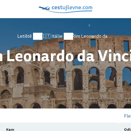
Letiště
🇮🇹 Itálie
Řím Leonardo da Vinci-Fiumicino
m Leonardo da Vinc
Fle
Kam
Odl