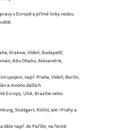
pravy v Evropě a přímé linky vedou
světě.
Praha, Krakow, Vídeň, Budapešť,
Ammán, Abu Dhabu, Alexandrie,
tní spojení, např. Praha, Vídeň, Berlín,
ilán a mnoho dalších
elé Evropy, USA, Brazílie nebo
rg, Stuttgart, Kolín), ale i Prahy a
a dále např. do Paříže, na řecké