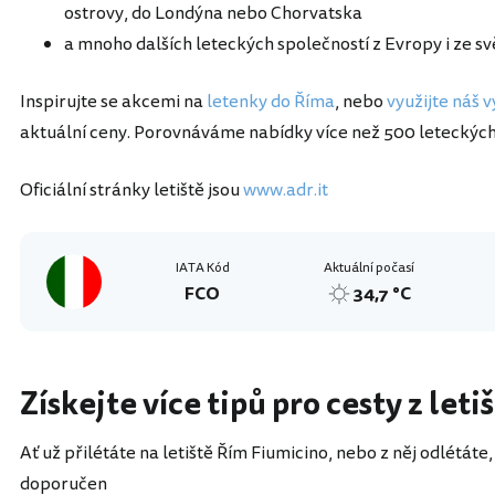
ostrovy, do Londýna nebo Chorvatska
a mnoho dalších leteckých společností z Evropy i ze sv
Inspirujte se akcemi na
letenky do Říma
, nebo
využijte náš 
aktuální ceny. Porovnáváme nabídky více než 500 leteckých
Oficiální stránky letiště jsou
www.adr.it
IATA Kód
Aktuální počasí
FCO
34,7 °C
Získejte více tipů pro cesty z let
Ať už přilétáte na letiště Řím Fiumicino, nebo z něj odlétáte,
doporučen