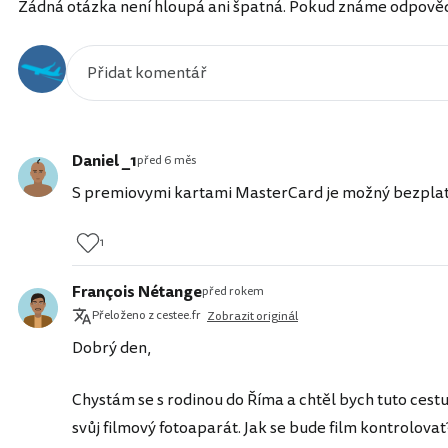
Žádná otázka není hloupá ani špatná. Pokud známe odpověď, 
Daniel _1
před 6 měs
S premiovymi kartami MasterCard je možný bezplatný F
1
François Nétange
před rokem
Přeloženo z cestee.fr
Zobrazit originál
Dobrý den,
Chystám se s rodinou do Říma a chtěl bych tuto cestu
svůj filmový fotoaparát. Jak se bude film kontrolovat