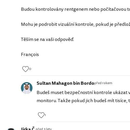
Budou kontrolovány rentgenem nebo počítačovou t
Mohu je podrobit vizuální kontrole, pokud je předlo
Těším se na vaši odpověď.
François
0
Sultan Mahagon bin Bordo
před rokem
Budeš muset bezpečnostní kontrole ukázat v
monitoru. Takže pokud jich budeš mít tisíce, 
1
Jirka Č.
před 3 lety