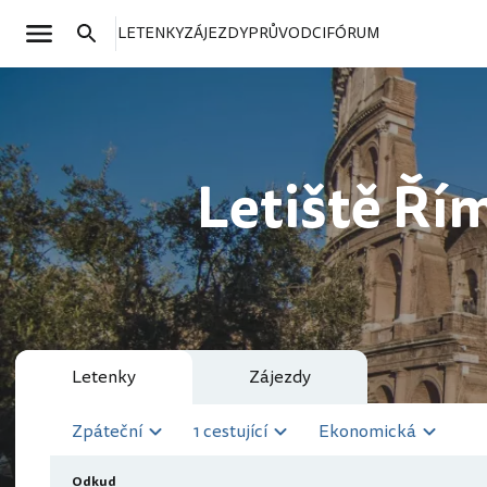
LETENKY
ZÁJEZDY
PRŮVODCI
FÓRUM
Letiště Ří
Letenky
Zájezdy
Zpáteční
1 cestující
Ekonomická
Odkud