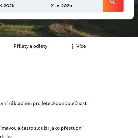
Přílety a odlety
Více
hlavní základnou pro leteckou společnost
ímavou a často slouží i jako přestupní
friky.