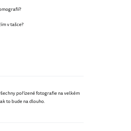
omografií?
žím v tašce?
šechny pořízené fotografie na velkém
tak to bude na dlouho.