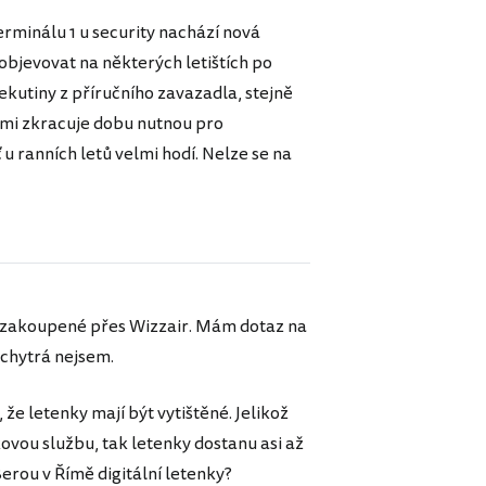
erminálu 1 u security nachází nová
objevovat na některých letištích po
ekutiny z příručního zavazadla, stejně
elmi zkracuje dobu nutnou pro
u ranních letů velmi hodí. Nelze se na
 zakoupené přes Wizzair. Mám dotaz na
 chytrá nejsem.
 že letenky mají být vytištěné. Jelikož
ovou službu, tak letenky dostanu asi až
Berou v Římě digitální letenky?