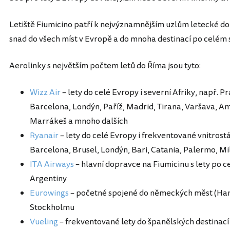
Letiště Fiumicino patří k nejvýznamnějším uzlům letecké do
snad do všech míst v Evropě a do mnoha destinací po celém 
Aerolinky s největším počtem letů do Říma jsou tyto:
Wizz Air
– lety do celé Evropy i severní Afriky, např. 
Barcelona, Londýn, Paříž, Madrid, Tirana, Varšava, 
Marrákeš a mnoho dalších
Ryanair
– lety do celé Evropy i frekventované vnitrostá
Barcelona, Brusel, Londýn, Bari, Catania, Palermo, M
ITA Airways
– hlavní dopravce na Fiumicinu s lety po c
Argentiny
Eurowings
– početné spojené do německých měst (Hambu
Stockholmu
Vueling
– frekventované lety do španělských destinací 