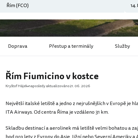
Doprava
Přestup a terminály
Služby
Řím Fiumicino v kostce
Kryštof Hájek
naposledy aktualizováno
21. 06. 2026
Největší italské letiště a jedno z nejrušnějších v Evropě je 
ITA Airways. Od centra Říma je vzdáleno 31 km.
Skladbu destinací a aerolinek má letiště velmi bohatou a zaj
bod pro lety z Evropy do Asie, Jižní nebo Severní Ameriky a A