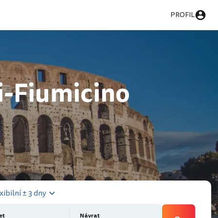
PROFIL
i-Fiumicino
xibilní ± 3 dny
et
Návrat