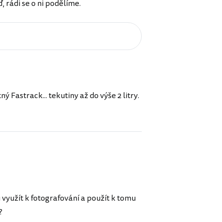
rádi se o ni podělíme.
astrack... tekutiny až do výše 2 litry.
 využít k fotografování a použít k tomu
?