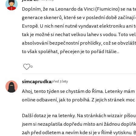
Doplním, že na Leonardo da Vinci (Fiumicino) se na t
generace skenerů, které se v poslední době začínají 
Evropě. U nich není nutné vyndavat elektroniku ani t
tak je možné si nechat velkou lahev s vodou. Toto v
absolvování bezpečnostní prohlídky, což se obvzlášť 
to však spoléhat, přecejen je to pořád Itálie...
0
simcaprudka
před 3 lety
Ahoj, tento týden se chystám do Říma. Letenky mám
online odbavení, jak to probíhá. Z jejich stránek moc
Další dotaz je na letenky. Na stránkách wizzair píšou,
jsem si nezaplatila dopředu místo ani žádnou doplňk
24h před odletem a nevím kde si je v Římě vytisknu. 