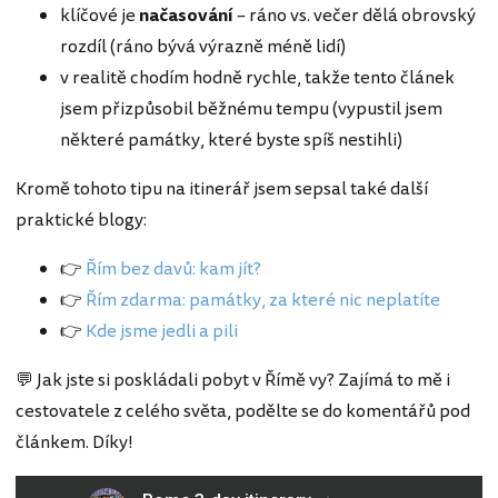
klíčové je
načasování
– ráno vs. večer dělá obrovský
rozdíl (ráno bývá výrazně méně lidí)
v realitě chodím hodně rychle, takže tento článek
jsem přizpůsobil běžnému tempu (vypustil jsem
některé památky, které byste spíš nestihli)
Kromě tohoto tipu na itinerář jsem sepsal také další
praktické blogy:
👉
Řím bez davů: kam jít?
👉
Řím zdarma: památky, za které nic neplatíte
👉
Kde jsme jedli a pili
💬 Jak jste si poskládali pobyt v Římě vy? Zajímá to mě i
cestovatele z celého světa, podělte se do komentářů pod
článkem. Díky!