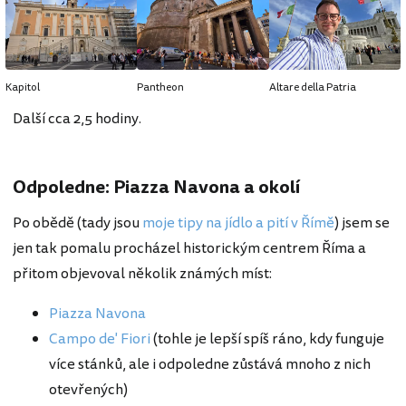
Kapitol
Pantheon
Altare della Patria
Další cca 2,5 hodiny.
Odpoledne: Piazza Navona a okolí
Po obědě (tady jsou
moje tipy na jídlo a pití v Římě
) jsem se
jen tak pomalu procházel historickým centrem Říma a
přitom objevoval několik známých míst:
Piazza Navona
Campo de' Fiori
(tohle je lepší spíš ráno, kdy funguje
více stánků, ale i odpoledne zůstává mnoho z nich
otevřených)