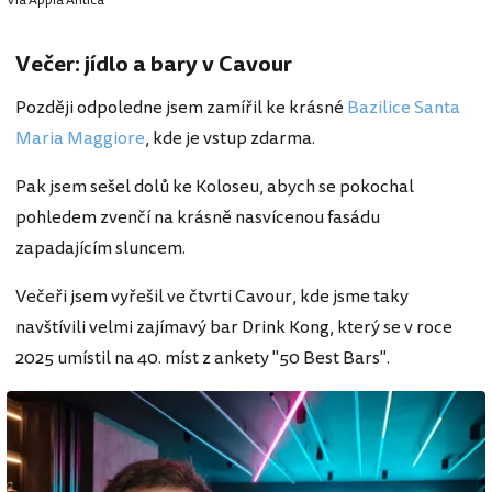
Via Appia Antica
Večer: jídlo a bary v Cavour
Později odpoledne jsem zamířil ke krásné
Bazilice Santa
Maria Maggiore
, kde je vstup zdarma.
Pak jsem sešel dolů ke Koloseu, abych se pokochal
pohledem zvenčí na krásně nasvícenou fasádu
zapadajícím sluncem.
Večeři jsem vyřešil ve čtvrti Cavour, kde jsme taky
navštívili velmi zajímavý bar Drink Kong, který se v roce
2025 umístil na 40. míst z ankety "50 Best Bars".