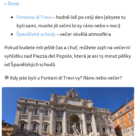
v Římě
.
Fontana di Trevi
– hodně lidí po celý den (abyste tu
byli sami, musíte jít velmi brzy ráno nebo v noci)
Španělské schody
– večer skvělá atmosféra
Pokud budete mít ještě čas a chuť, můžete zajít na večerní
vyhlídku nad Piazza del Popolo, která je asi 15 minut pěšky
od Španělských schodů.
💬 Kdy jste byli u Fontani di Trevi vy? Ráno nebo večer?