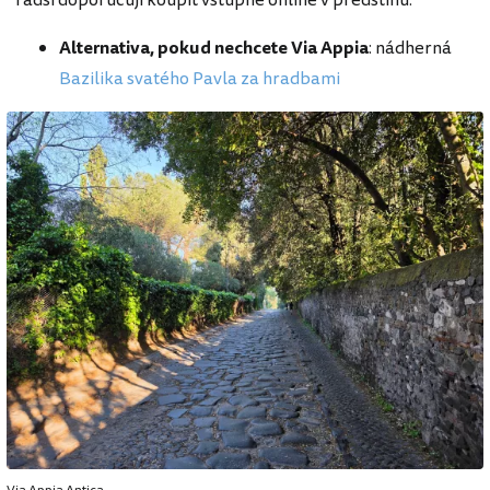
Alternativa, pokud nechcete Via Appia
: nádherná
Bazilika svatého Pavla za hradbami