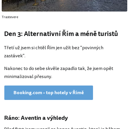
Trastevere
Den 3: Alternativní Řím a méně turistů
Třetí už jsem si chtěl Řím jen užít bez "povinných
zastávek".
Nakonec to do sebe skvěle zapadlo tak, že jsem opět
minimalizoval přesuny.
Booking.com – top hotely v Římě
Ráno: Aventin a výhledy