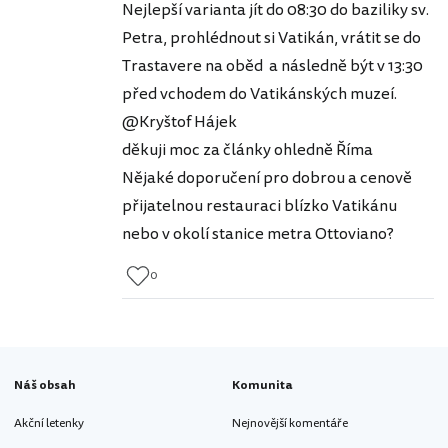
Nejlepší varianta jít do 08:30 do baziliky sv.
Petra, prohlédnout si Vatikán, vrátit se do
Trastavere na oběd a následně být v 13:30
před vchodem do Vatikánských muzeí.
@Kryštof Hájek
děkuji moc za články ohledně Říma
Nějaké doporučení pro dobrou a cenově
přijatelnou restauraci blízko Vatikánu
nebo v okolí stanice metra Ottoviano?
0
Náš obsah
Komunita
Akční letenky
Nejnovější komentáře