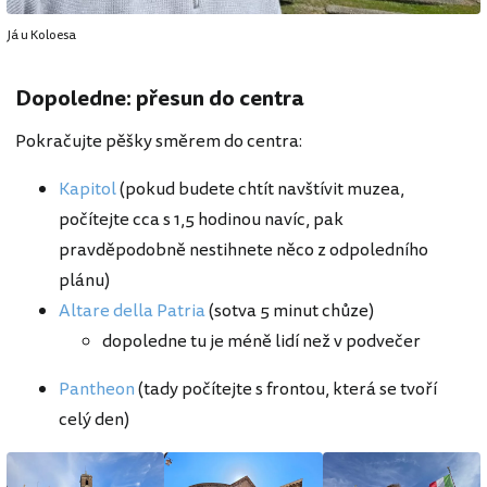
Já u Koloesa
Dopoledne: přesun do centra
Pokračujte pěšky směrem do centra:
Kapitol
(pokud budete chtít navštívit muzea,
počítejte cca s 1,5 hodinou navíc, pak
pravděpodobně nestihnete něco z odpoledního
plánu)
Altare della Patria
(sotva 5 minut chůze)
dopoledne tu je méně lidí než v podvečer
Pantheon
(tady počítejte s frontou, která se tvoří
celý den)