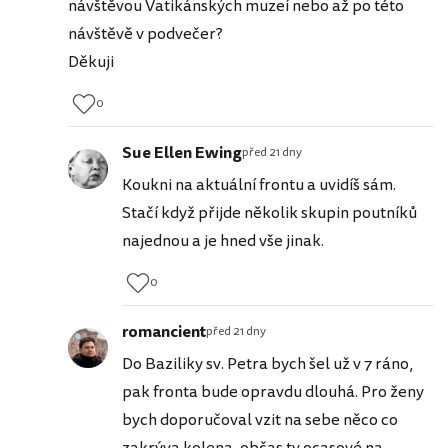
návštěvou Vatikánských muzeí nebo až po této
návštěvě v podvečer?
Děkuji
0
Sue Ellen Ewing
před 21 dny
Koukni na aktuální frontu a uvidíš sám.
Stačí když přijde několik skupin poutníků
najednou a je hned vše jinak.
0
romancient
před 21 dny
Do Baziliky sv. Petra bych šel už v 7 ráno,
pak fronta bude opravdu dlouhá. Pro ženy
bych doporučoval vzit na sebe něco co