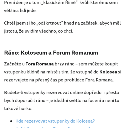
První den je o tom „klasickém Římě“, kvůli kterému sem
většina lidí jede.
Chtěl jsem si ho „odškrtnout“ hned na začátek, abych měl
jistotu, že uvidím všechno, co chci.
Ráno: Koloseum a Forum Romanum
Začněte u
Fora Romana
brzy ráno – sem můžete koupit
vstupenku klidně na místě s tím, že vstupné do
Kolosea
si
rezervujete na přesný čas po prohlídce Fora Romana.
Budete-li vstupenky rezervovat online dopředu, i přesto
bych doporučil ráno – je ideální světlo na focení a není tu
takové horko.
Kde rezervovat vstupenky do Kolosea?