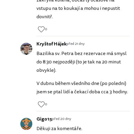
zakrýva kolena, občas ty ocasové na
vstupu na to koukají a mohou i nepustit
dovnitř.
0
Kryštof Hájek
před 21 dny
Bazilika sv. Petra bez rezervace má smysl
do 8:30 nejpozději (to je tak na 20 minut
obvykle).
V dubnu během všedního dne (po poledni)
jsem se ptal lidí a čekací doba cca 3 hodiny.
0
Gigo15
před 20 dny
Děkuji za komentáře.