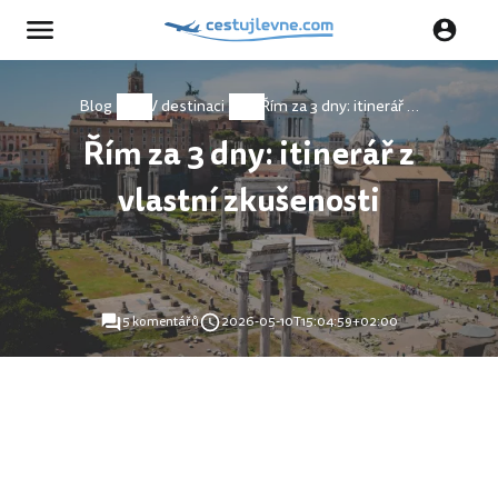
Blog
V destinaci
Řím za 3 dny: itinerář z vlastní zkušenosti
Řím za 3 dny: itinerář z
vlastní zkušenosti
5 komentářů
2026-05-10T15:04:59+02:00