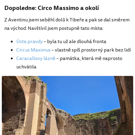
Dopoledne: Circo Massimo a okolí
Z Aventinu jsem seběhl dolů k Tibeře a pak se dal směrem
na východ. Navštívil jsem postupně tato místa:
Ústa pravdy
– byla tu už ale dlouhá fronta
Circus Maximus
– vlastně spíš prostorný park bez lidí
Caracallovy lázně
– památka, která mě naprosto
uchvátila