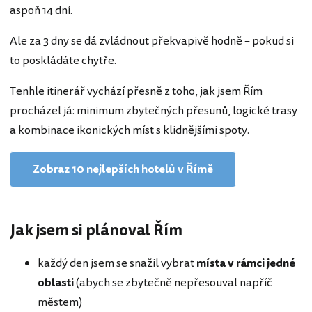
aspoň 14 dní.
Ale za 3 dny se dá zvládnout překvapivě hodně – pokud si
to poskládáte chytře.
Tenhle itinerář vychází přesně z toho, jak jsem Řím
procházel já: minimum zbytečných přesunů, logické trasy
a kombinace ikonických míst s klidnějšími spoty.
Zobraz 10 nejlepších hotelů v Římě
Jak jsem si plánoval Řím
každý den jsem se snažil vybrat
místa v rámci jedné
oblasti
(abych se zbytečně nepřesouval napříč
městem)