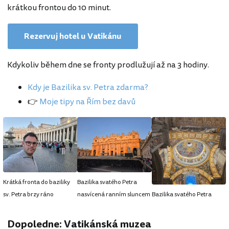
krátkou frontou do 10 minut.
Rezervuj hotel u Vatikánu
Kdykoliv během dne se fronty prodlužují až na 3 hodiny.
Kdy je Bazilika sv. Petra zdarma?
👉
Moje tipy na Řím bez davů
Krátká fronta do baziliky
Bazilika svatého Petra
sv. Petra brzy ráno
nasvícená ranním sluncem
Bazilika svatého Petra
Dopoledne: Vatikánská muzea