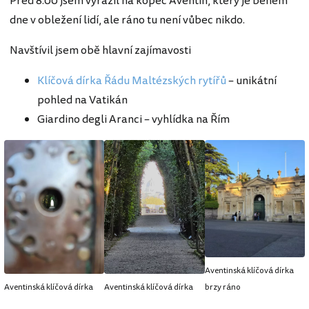
Před 8:00 jsem vyrazil na kopec Aventin, který je během
dne v obležení lidí, ale ráno tu není vůbec nikdo.
Navštívil jsem obě hlavní zajímavosti
Klíčová dírka Řádu Maltézských rytířů
– unikátní
pohled na Vatikán
Giardino degli Aranci – vyhlídka na Řím
Aventinská klíčová dírka
Aventinská klíčová dírka
Aventinská klíčová dírka
brzy ráno