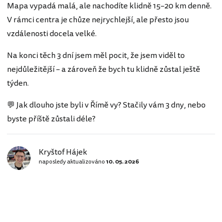
Mapa vypadá malá, ale nachodíte klidně 15–20 km denně.
V rámci centra je chůze nejrychlejší, ale přesto jsou
vzdálenosti docela velké.
Na konci těch 3 dní jsem měl pocit, že jsem viděl to
nejdůležitější – a zároveň že bych tu klidně zůstal ještě
týden.
💬 Jak dlouho jste byli v Římě vy? Stačily vám 3 dny, nebo
byste příště zůstali déle?
Kryštof Hájek
naposledy aktualizováno
10. 05. 2026