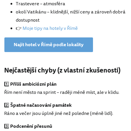
Trastevere – atmosféra
okolí Vatikánu – klidnější, nižší ceny a zároveň dobrá
dostupnost
👉
Moje tipy na hotely v Římě
Najít hotel v Římě podle lokality
Nejčastější chyby (z vlastní zkušenosti)
1️⃣
Příliš ambiciózní plán
Řím není město na sprint – raději méně míst, ale v klidu.
2️⃣
Špatné načasování památek
Ráno a večer jsou úplně jiné než poledne (méně lidí).
3️⃣
Podcenění přesunů