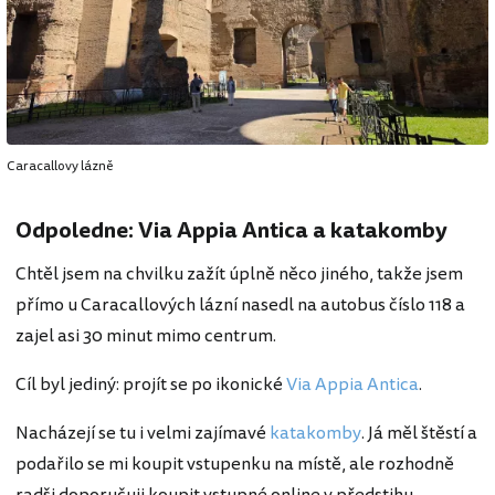
Caracallovy lázně
Odpoledne: Via Appia Antica a katakomby
Chtěl jsem na chvilku zažít úplně něco jiného, takže jsem
přímo u Caracallových lázní nasedl na autobus číslo 118 a
zajel asi 30 minut mimo centrum.
Cíl byl jediný: projít se po ikonické
Via Appia Antica
.
Nacházejí se tu i velmi zajímavé
katakomby
. Já měl štěstí a
podařilo se mi koupit vstupenku na místě, ale rozhodně
radši doporučuji koupit vstupné online v předstihu.