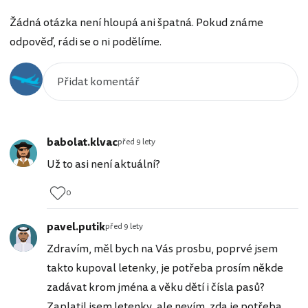
Žádná otázka není hloupá ani špatná. Pokud známe
odpověď, rádi se o ni podělíme.
babolat.klvac
před 9 lety
Už to asi není aktuální?
0
pavel.putik
před 9 lety
Zdravím, měl bych na Vás prosbu, poprvé jsem
takto kupoval letenky, je potřeba prosím někde
zadávat krom jména a věku dětí i čísla pasů?
Zaplatil jsem letenky, ale nevím, zda je potřeba