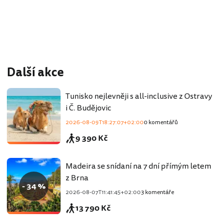
Další akce
Tunisko nejlevněji s all-inclusive z Ostravy
i Č. Budějovic
2026-08-09T18:27:07+02:00
0 komentářů
9 390 Kč
Madeira se snídaní na 7 dní přímým letem
z Brna
- 34 %
2026-08-07T11:41:45+02:00
3 komentáře
13 790 Kč