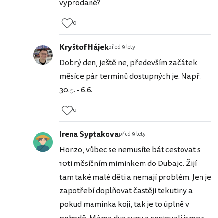
vyprodané?
0
Kryštof Hájek
před 9 lety
Dobrý den, ještě ne, především začátek
měsíce pár termínů dostupných je. Např.
30.5. - 6.6.
0
Irena Syptakova
před 9 lety
Honzo, vůbec se nemusíte bát cestovat s
10ti měsíčním miminkem do Dubaje. Žijí
tam také malé děti a nemají problém. Jen je
zapotřebí doplňovat častěji tekutiny a
pokud maminka kojí, tak je to úplně v