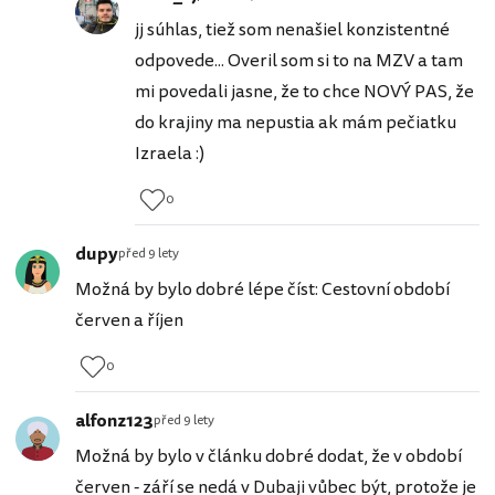
jj súhlas, tiež som nenašiel konzistentné
odpovede... Overil som si to na MZV a tam
mi povedali jasne, že to chce NOVÝ PAS, že
do krajiny ma nepustia ak mám pečiatku
Izraela :)
0
dupy
před 9 lety
Možná by bylo dobré lépe číst: Cestovní období
červen a říjen
0
alfonz123
před 9 lety
Možná by bylo v článku dobré dodat, že v období
červen - září se nedá v Dubaji vůbec být, protože je