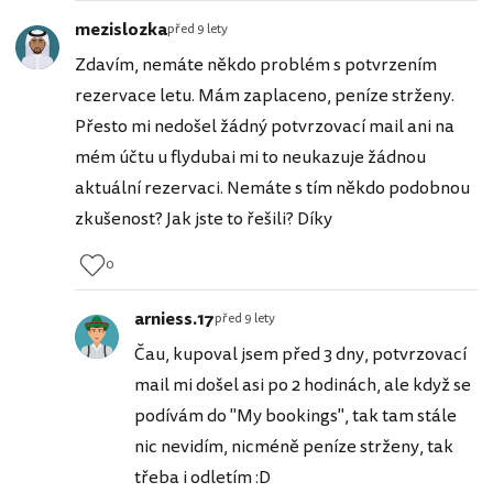
mezislozka
před 9 lety
Zdavím, nemáte někdo problém s potvrzením
rezervace letu. Mám zaplaceno, peníze strženy.
Přesto mi nedošel žádný potvrzovací mail ani na
mém účtu u flydubai mi to neukazuje žádnou
aktuální rezervaci. Nemáte s tím někdo podobnou
zkušenost? Jak jste to řešili? Díky
0
arniess.17
před 9 lety
Čau, kupoval jsem před 3 dny, potvrzovací
mail mi došel asi po 2 hodinách, ale když se
podívám do "My bookings", tak tam stále
nic nevidím, nicméně peníze strženy, tak
třeba i odletím :D