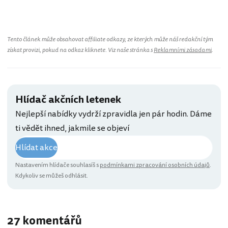
Tento článek může obsahovat affiliate odkazy, ze kterých může náš redakční tým
získat provizi, pokud na odkaz kliknete. Viz naše stránka s
Reklamními zásadami
.
Hlídač akčních letenek
Nejlepší nabídky vydrží zpravidla jen pár hodin. Dáme
ti vědět ihned, jakmile se objeví
Hlídat akce
Nastavením hlídače souhlasíš s
podmínkami zpracování osobních údajů
.
Kdykoliv se můžeš odhlásit.
27 komentářů