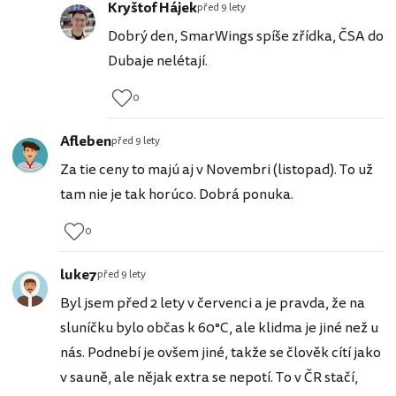
Kryštof Hájek
před 9 lety
Dobrý den, SmarWings spíše zřídka, ČSA do
Dubaje nelétají.
0
Afleben
před 9 lety
Za tie ceny to majú aj v Novembri (listopad). To už
tam nie je tak horúco. Dobrá ponuka.
0
luke7
před 9 lety
Byl jsem před 2 lety v červenci a je pravda, že na
sluníčku bylo občas k 60°C, ale klidma je jiné než u
nás. Podnebí je ovšem jiné, takže se člověk cítí jako
v sauně, ale nějak extra se nepotí. To v ČR stačí,