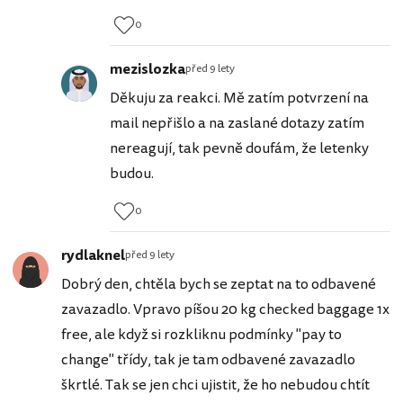
0
mezislozka
před 9 lety
Děkuju za reakci. Mě zatím potvrzení na
mail nepřišlo a na zaslané dotazy zatím
nereagují, tak pevně doufám, že letenky
budou.
0
rydlaknel
před 9 lety
Dobrý den, chtěla bych se zeptat na to odbavené
zavazadlo. Vpravo píšou 20 kg checked baggage 1x
free, ale když si rozkliknu podmínky "pay to
change" třídy, tak je tam odbavené zavazadlo
škrtlé. Tak se jen chci ujistit, že ho nebudou chtít