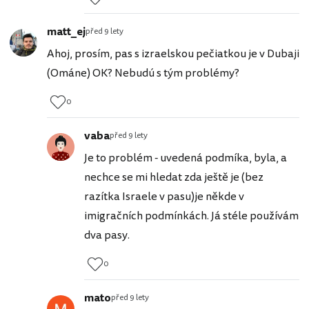
matt_ej
před 9 lety
Ahoj, prosím, pas s izraelskou pečiatkou je v Dubaji
(Ománe) OK? Nebudú s tým problémy?
0
vaba
před 9 lety
Je to problém - uvedená podmíka, byla, a
nechce se mi hledat zda ještě je (bez
razítka Israele v pasu)je někde v
imigračních podmínkách. Já stéle používám
dva pasy.
0
mato
před 9 lety