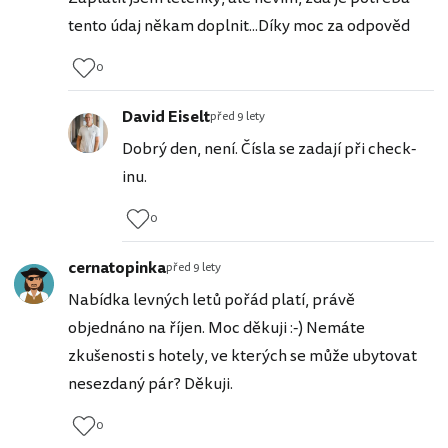
tento údaj někam doplnit...Díky moc za odpověd
0
David Eiselt
před 9 lety
Dobrý den, není. Čísla se zadají při check-
inu.
0
cernatopinka
před 9 lety
Nabídka levných letů pořád platí, právě
objednáno na říjen. Moc děkuji :-) Nemáte
zkušenosti s hotely, ve kterých se může ubytovat
nesezdaný pár? Děkuji.
0