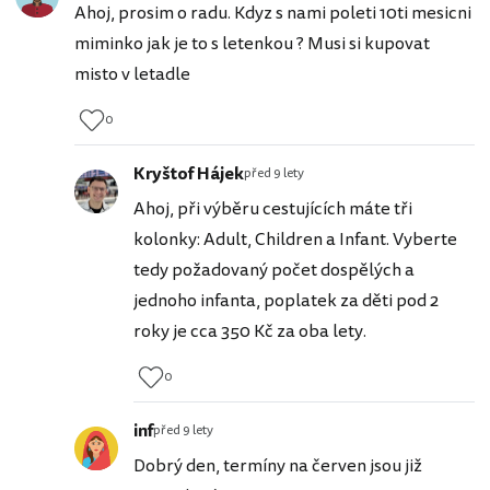
Ahoj, prosim o radu. Kdyz s nami poleti 10ti mesicni
miminko jak je to s letenkou ? Musi si kupovat
misto v letadle
0
Kryštof Hájek
před 9 lety
Ahoj, při výběru cestujících máte tři
kolonky: Adult, Children a Infant. Vyberte
tedy požadovaný počet dospělých a
jednoho infanta, poplatek za děti pod 2
roky je cca 350 Kč za oba lety.
0
inf
před 9 lety
Dobrý den, termíny na červen jsou již