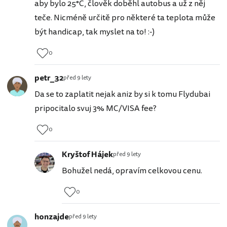
aby bylo 25°C, člověk doběhl autobus a už z něj
teče. Nicméně určitě pro některé ta teplota může
být handicap, tak myslet na to! :-)
0
petr_32
před 9 lety
Da se to zaplatit nejak aniz by si k tomu Flydubai
pripocitalo svuj 3% MC/VISA fee?
0
Kryštof Hájek
před 9 lety
Bohužel nedá, opravím celkovou cenu.
0
honzajde
před 9 lety