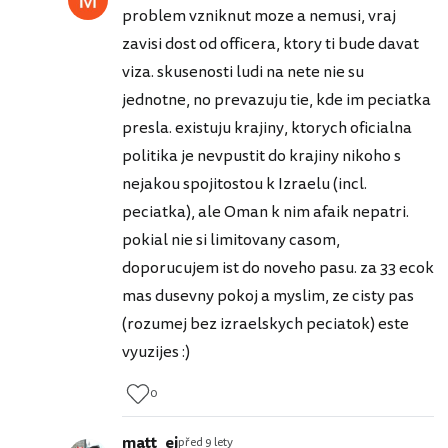
problem vzniknut moze a nemusi, vraj
zavisi dost od officera, ktory ti bude davat
viza. skusenosti ludi na nete nie su
jednotne, no prevazuju tie, kde im peciatka
presla. existuju krajiny, ktorych oficialna
politika je nevpustit do krajiny nikoho s
nejakou spojitostou k Izraelu (incl.
peciatka), ale Oman k nim afaik nepatri.
pokial nie si limitovany casom,
doporucujem ist do noveho pasu. za 33 ecok
mas dusevny pokoj a myslim, ze cisty pas
(rozumej bez izraelskych peciatok) este
vyuzijes :)
0
matt_ej
před 9 lety