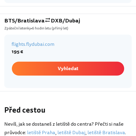
BTS/Bratislava
DXB/Dubaj
Zpáteční letenky
6 hodin letu
(přímý let)
flights.flydubai.com
195 €
Vyhledat
Před cestou
Nevíš, jak se dostaneš z letiště do centra? Přečti si naše
průvodce:
letiště Praha
,
letiště Dubaj
,
letiště Bratislava
.