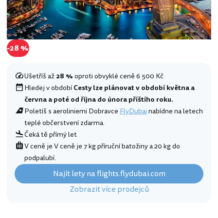
-28 %
Ušetříš až
28 %
oproti obvyklé ceně 6 500 Kč
Hledej v období
Cesty lze plánovat v období května a
června a poté od října do února příštího roku.
Poletíš s aeroliniemi Dobravce
FlyDubai
nabídne na letech
teplé občerstvení zdarma.
Čeká tě přímý let
V ceně je V ceně je 7 kg příruční batožiny a 20 kg do
podpalubí.
Najít lety na flights.flydubai.com
Zobrazit více prodejců