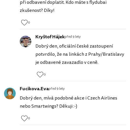
při odbavení doplatit. Kdo máte s flydubai
zkušenost? Díky!
0
Kryštof Hájek
před 9 lety
Dobrý den, oficiální české zastoupení
potvrdilo, že na linkách z Prahy/Bratislavy
je odbavené zavazadlo v ceně.
0
Fucikova.Eva
před 9 lety
Dobrý den, mívá podobné akce i Czech Airlines
nebo Smartwings? Děkuji :-)
0