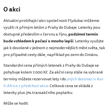
O akci
Aktuální probíhající akci společnosti Flydubai můžeme
využít i k přímým letům
z Prahy do Dubaje. Letenky jsou
dostupné především v červnu a říjnu,
podzimní termín
bude vzhledem k počasí o mnoho lepší
. Letenky využijte
jak k dovolené v jednom z nejmodernějších měst světa, tak
pro případné cesty dále, například po zemi do Ománu.
Standardní cena přímých letenek z Prahy do Dubaje se
pohybuje kolem 7.000 Kč. Za akční ceny stále na vybrané
termíny můžete rezervovat lety i do
jiných destinací v Asii
či Africe z předchozí akce
. Celková cena se skládá z
letenky plus 3% transakčního poplatku.
Může se hodit: