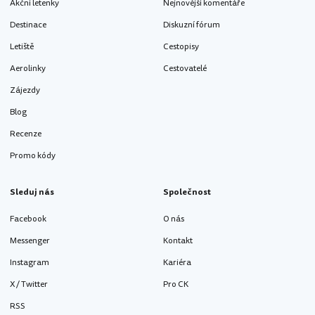
Akční letenky
Nejnovější komentáře
Destinace
Diskuzní fórum
Letiště
Cestopisy
Aerolinky
Cestovatelé
Zájezdy
Blog
Recenze
Promo kódy
Sleduj nás
Společnost
Facebook
O nás
Messenger
Kontakt
Instagram
Kariéra
X / Twitter
Pro CK
RSS