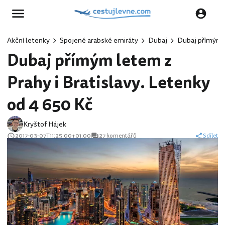
Akční letenky
Spojené arabské emiráty
Dubaj
Dubaj přímým l
Dubaj přímým letem z
Prahy i Bratislavy. Letenky
od 4 650 Kč
Kryštof Hájek
2017-03-07T11:25:00+01:00
27 komentářů
Sdílet