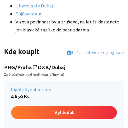
Ubytování v Dubaji
Půjčovny aut
Vízová povinnost byla zrušena, na letišti dostanete
jen klasické razítko do pasu zdarma
Kde koupit
Ukázka letenek z 07. 03. 2017
PRG/Praha
DXB/Dubaj
Zpáteční letenky
6 hodin letu
(přímý let)
flights.flydubai.com
4 650 Kč
Vyhledat