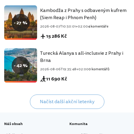
Kambodža z Prahy s odbaveným kufrem
(Siem Reap i Phnom Penh)
- 27 %
2026-08-07T10:50:01+02:00
4 komentáře
15 286 Kč
Turecká Alanya s all-inclusvie z Prahy i
Brna
- 42 %
2026-08-06T19:35:48+02:00
0 komentářů
11 690 Kč
Načíst další akční letenky
Náš obsah
Komunita