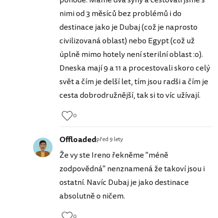
pohodě. Máme dva syny a cestovali jsme s
nimi od 3 měsíců bez problémů i do
destinace jako je Dubaj (což je naprosto
civilizovaná oblast) nebo Egypt (což už
úplně mimo hotely není sterilní oblast :o).
Dneska mají 9 a 11 a procestovali skoro celý
svět a čím je delší let, tím jsou radši a čím je
cesta dobrodružnější, tak si to víc užívají.
0
Offloaded
před 9 lety
Že vy ste Ireno řekněme "méně
zodpovědná" nenznamená že takoví jsou i
ostatní. Navíc Dubaj je jako destinace
absolutně o ničem.
0