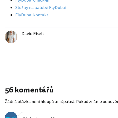
FlyDubai check-in
Služby na palubě FlyDubai
FlyDubai kontakt
David Eiselt
56 komentářů
Žádná otázka není hloupá ani špatná. Pokud známe odpověď, 