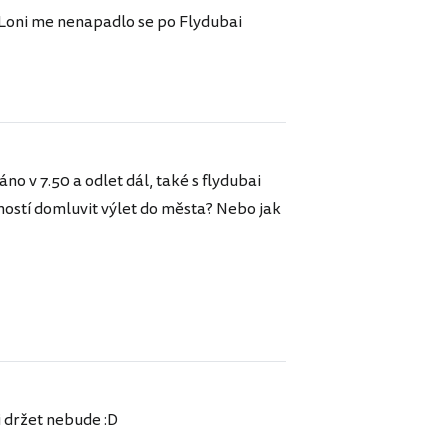
) Loni me nenapadlo se po Flydubai
áno v 7.50 a odlet dál, také s flydubai
ností domluvit výlet do města? Nebo jak
i držet nebude :D