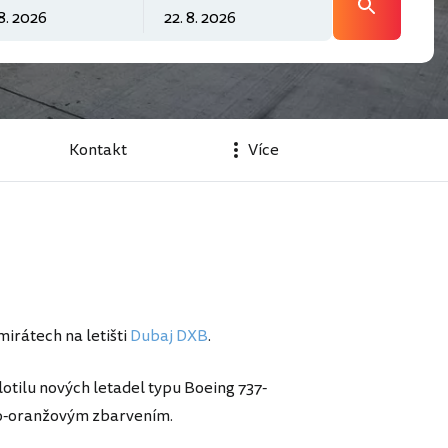
Kontakt
Více
irátech na letišti
Dubaj DXB
.
otilu nových letadel typu Boeing 737-
ro-oranžovým zbarvením.