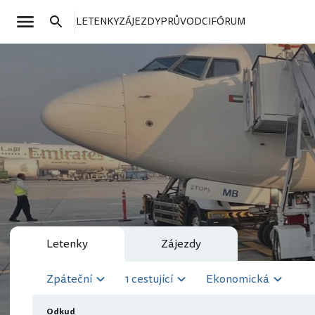
LETENKY
ZÁJEZDY
PRŮVODCI
FÓRUM
Letenky
Zájezdy
Zpáteční
1 cestující
Ekonomická
Odkud