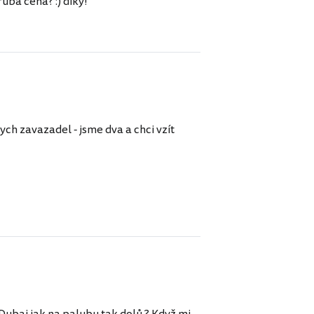
ba cena? :) díky!
ych zavazadel - jsme dva a chci vzít
ubai jak na palubu tak dolů ? Když mi