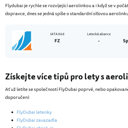
Flydubai je rychle se rozvíjející aerolinkou a i když se v po
dopravce, dnes se jedná spíše o standardní síťovou aerolinku
IATA Kód
Letecká aliance
FZ
-
Sp
Získejte více tipů pro lety s aero
Ať už letíte se společností FlyDubai poprvé, nebo opakovaně
doporučení:
FlyDubai letenky
FlyDubai zavazadla