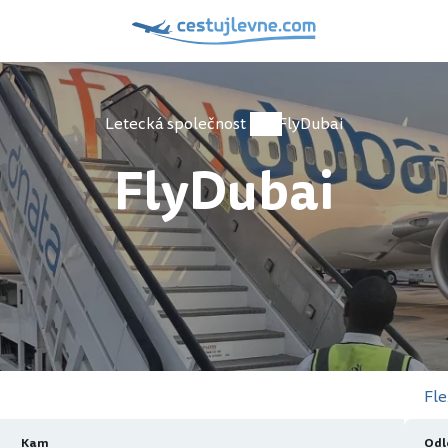
Letecká společnost
FlyDubai
FlyDubai
Fle
Kam
Odl