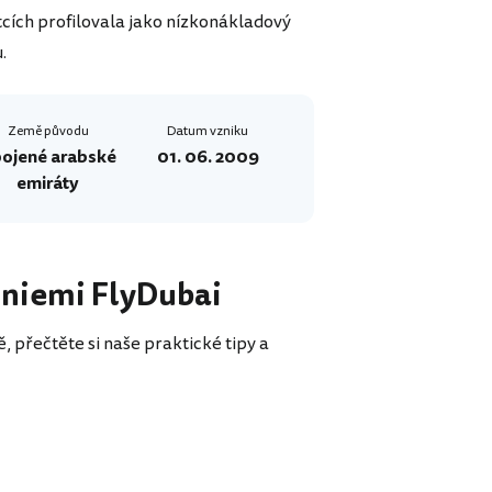
čátcích profilovala jako nízkonákladový
.
Země původu
Datum vzniku
ojené arabské
01. 06. 2009
emiráty
liniemi FlyDubai
, přečtěte si naše praktické tipy a