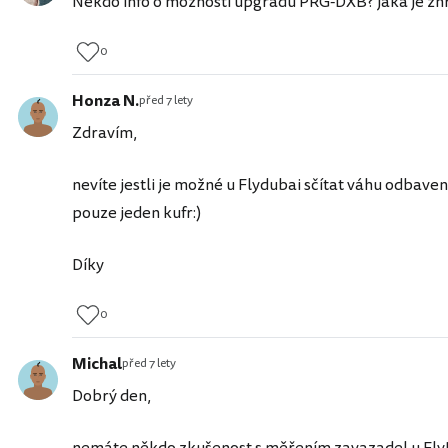
Někdo info o možnosti upgradu PRG-DXB? jaká je zhru
0
Honza N.
před 7 lety
Zdravím,
nevíte jestli je možné u Flydubai sčítat váhu odbaven
pouze jeden kufr:)
Díky
0
Michal
před 7 lety
Dobrý den,
nemáte někdo zkušenost s měřením zavazadel u FlyD