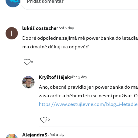
lukáš costache
před 6 dny
Dobré odpoledne.zajimá mě powerbanka do letadla je
maximalně.děkuji ua odpověď
0
Kryštof Hájek
před 5 dny
Ano, obecné pravidlo je 1 powerbanka do max
zavazadle a během letu se nesmí používat. 
https://www.cestujlevne.com/blog...i-letadl
0
AlejandraS
před 4 lety