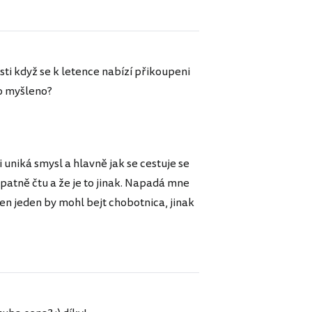
ti když se k letence nabízí přikoupeni
to myšleno?
 uniká smysl a hlavně jak se cestuje se
špatně čtu a že je to jinak. Napadá mne
ten jeden by mohl bejt chobotnica, jinak