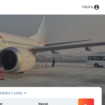
PROFIL
xibilní ± 3 dny
et
Návrat