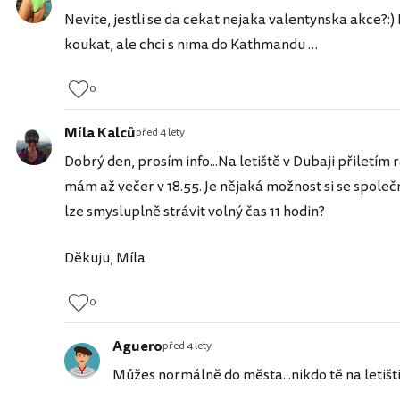
Nevite, jestli se da cekat nejaka valentynska akce?:
koukat, ale chci s nima do Kathmandu …
0
Míla Kalců
před 4 lety
Dobrý den, prosím info...Na letiště v Dubaji přiletím r
mám až večer v 18.55. Je nějaká možnost si se společ
lze smysluplně strávit volný čas 11 hodin?
Děkuju, Míla
0
Aguero
před 4 lety
Můžes normálně do města...nikdo tě na letišt