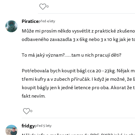
0
Piratice
před 4 lety
Může mi prosím někdo vysvétlit z praktické zkušenos
odbaveného zavazadla 3 x 6kg nebo 3 x 10 kg jak je 
To má jaký význam?……tam u nich pracují děti?
Potŕebovala bych koupit bágl cca 20 - 23kg. Nějak mi
třemi kufry a v zubech příručák. I když je možné, že 
koupit bágly jen k jedné letence pro oba. Akorat že 
fakt nevím.
0
fridgy
před 5 lety