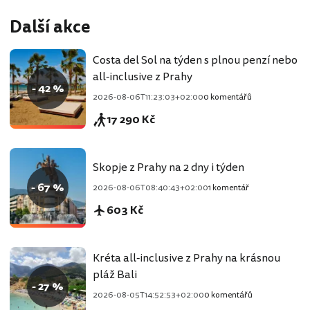
Další akce
Costa del Sol na týden s plnou penzí nebo
all-inclusive z Prahy
- 42 %
2026-08-06T11:23:03+02:00
0 komentářů
17 290 Kč
Skopje z Prahy na 2 dny i týden
- 67 %
2026-08-06T08:40:43+02:00
1 komentář
603 Kč
Kréta all-inclusive z Prahy na krásnou
pláž Bali
- 27 %
2026-08-05T14:52:53+02:00
0 komentářů