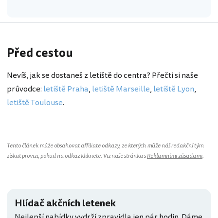
Před cestou
Nevíš, jak se dostaneš z letiště do centra? Přečti si naše
průvodce:
letiště Praha
,
letiště Marseille
,
letiště Lyon
,
letiště Toulouse
.
Tento článek může obsahovat affiliate odkazy, ze kterých může náš redakční tým
získat provizi, pokud na odkaz kliknete. Viz naše stránka s
Reklamními zásadami
.
Hlídač akčních letenek
Nejlepší nabídky vydrží zpravidla jen pár hodin. Dáme