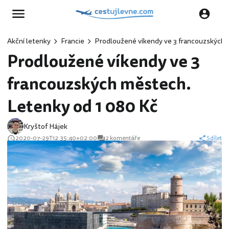
Akční letenky
Francie
Prodloužené víkendy ve 3 francouzských 
Prodloužené víkendy ve 3
francouzských městech.
Letenky od 1 080 Kč
Kryštof Hájek
2020-07-29T12:35:40+02:00
2 komentáře
Sdílet