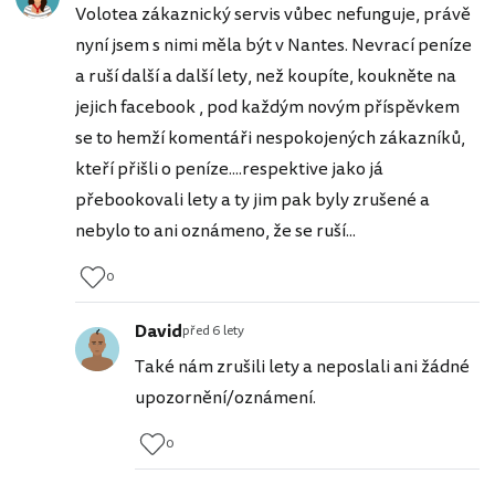
Volotea zákaznický servis vůbec nefunguje, právě
nyní jsem s nimi měla být v Nantes. Nevrací peníze
a ruší další a další lety, než koupíte, koukněte na
jejich facebook , pod každým novým příspěvkem
se to hemží komentáři nespokojených zákazníků,
kteří přišli o peníze....respektive jako já
přebookovali lety a ty jim pak byly zrušené a
nebylo to ani oznámeno, že se ruší...
0
David
před 6 lety
Také nám zrušili lety a neposlali ani žádné
upozornění/oznámení.
0