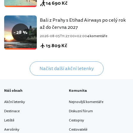
14 690 Kč
Bali z Prahy s Etihad Airways po celý rok
až do června 2027
- 28 %
2026-08-05T11:27:00+02:00
4 komentáře
15 809 Kč
Načíst další akční letenky
Náš obsah
Komunita
Akční letenky
Nejnovější komentáře
Destinace
Diskuzní fórum
Letiště
Cestopisy
Aerolinky
Cestovatelé