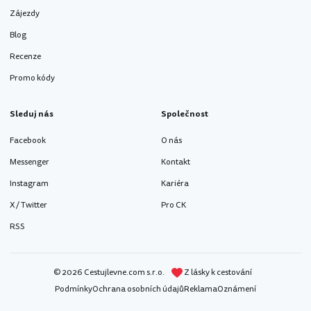
Zájezdy
Blog
Recenze
Promo kódy
Sleduj nás
Společnost
Facebook
O nás
Messenger
Kontakt
Instagram
Kariéra
X / Twitter
Pro CK
RSS
© 2026 Cestujlevne.com s.r.o.
Z lásky k cestování
Podmínky
Ochrana osobních údajů
Reklama
Oznámení