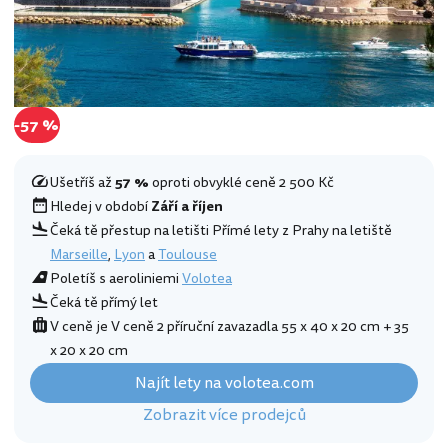
-57 %
Ušetříš až
57 %
oproti obvyklé ceně 2 500 Kč
Hledej v období
Září a říjen
Čeká tě přestup na letišti Přímé lety z Prahy na letiště
Marseille
,
Lyon
a
Toulouse
Poletíš s aeroliniemi
Volotea
Čeká tě přímý let
V ceně je V ceně 2 příruční zavazadla 55 x 40 x 20 cm + 35
x 20 x 20 cm
Najít lety na volotea.com
Zobrazit více prodejců