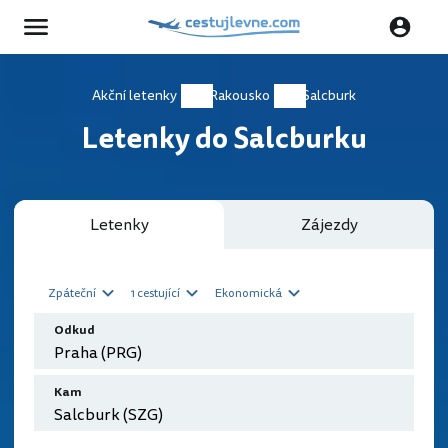
Akční letenky
Rakousko
Salcburk
Letenky do Salcburku
Letenky
Zájezdy
Zpáteční
1 cestující
Ekonomická
Odkud
Kam