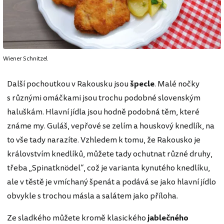
Wiener Schnitzel
Další pochoutkou v Rakousku jsou
špecle
. Malé nočky
s různými omáčkami jsou trochu podobné slovenským
haluškám. Hlavní jídla jsou hodně podobná těm, které
známe my. Guláš, vepřové se zelím a houskový knedlík, na
to vše tady narazíte. Vzhledem k tomu, že Rakousko je
královstvím knedlíků, můžete tady ochutnat různé druhy,
třeba „Spinatknödel“, což je varianta kynutého knedlíku,
ale v těstě je vmíchaný špenát a podává se jako hlavní jídlo
obvykle s trochou másla a salátem jako příloha.
Ze sladkého můžete kromě klasického
jablečného