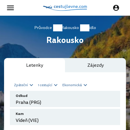
Průvodce
Rakousko
Jídlo
Rakousko
Letenky
Zájezdy
Zpáteční
1 cestující
Ekonomická
Odkud
Kam