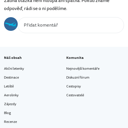
Žádná otázka není hloupá ani špatná. Pokud známe
odpověď, rádi se o ni podělíme.
Náš obsah
Komunita
Akční letenky
Nejnovější komentáře
Destinace
Diskuzní fórum
Letiště
Cestopisy
Aerolinky
Cestovatelé
Zájezdy
Blog
Recenze