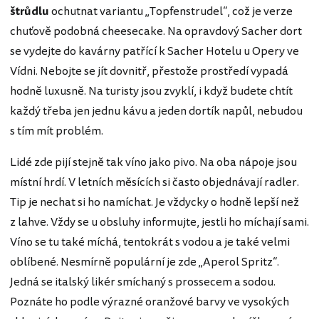
štrůdlu
ochutnat variantu „Topfenstrudel“, což je verze
chuťově podobná cheesecake. Na opravdový Sacher dort
se vydejte do kavárny patřící k Sacher Hotelu u Opery ve
Vídni. Nebojte se jít dovnitř, přestože prostředí vypadá
hodně luxusně. Na turisty jsou zvyklí, i když budete chtít
každý třeba jen jednu kávu a jeden dortík napůl, nebudou
s tím mít problém.
Lidé zde pijí stejně tak víno jako pivo. Na oba nápoje jsou
místní hrdí. V letních měsících si často objednávají radler.
Tip je nechat si ho namíchat. Je vždycky o hodně lepší než
z lahve. Vždy se u obsluhy informujte, jestli ho míchají sami.
Víno se tu také míchá, tentokrát s vodou a je také velmi
oblíbené. Nesmírně populární je zde „Aperol Spritz“.
Jedná se italský likér smíchaný s prossecem a sodou.
Poznáte ho podle výrazné oranžové barvy ve vysokých