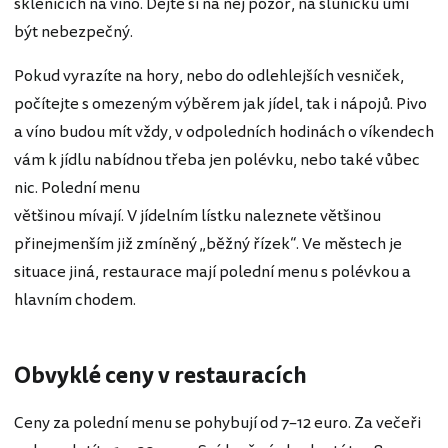
sklenicích na víno. Dejte si na něj pozor, na sluníčku umí
být nebezpečný.
Pokud vyrazíte na hory, nebo do odlehlejších vesniček,
počítejte s omezeným výběrem jak jídel, tak i nápojů. Pivo
a víno budou mít vždy, v odpoledních hodinách o víkendech
vám k jídlu nabídnou třeba jen polévku, nebo také vůbec
nic. Polední menu
většinou mívají. V jídelním lístku naleznete většinou
přinejmenším již zmíněný „běžný řízek“. Ve městech je
situace jiná, restaurace mají polední menu s polévkou a
hlavním chodem.
Obvyklé ceny v restauracích
Ceny za polední menu se pohybují od 7–12 euro. Za večeři