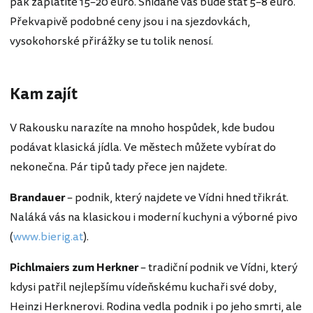
pak zaplatíte 15–20 euro. Snídaně vás bude stát 5–8 euro.
Překvapivě podobné ceny jsou i na sjezdovkách,
vysokohorské přirážky se tu tolik nenosí.
Kam zajít
V Rakousku narazíte na mnoho hospůdek, kde budou
podávat klasická jídla. Ve městech můžete vybírat do
nekonečna. Pár tipů tady přece jen najdete.
Brandauer
– podnik, který najdete ve Vídni hned třikrát.
Naláká vás na klasickou i moderní kuchyni a výborné pivo
(
www.bierig.at
).
Pichlmaiers zum Herkner
– tradiční podnik ve Vídni, který
kdysi patřil nejlepšímu vídeňskému kuchaři své doby,
Heinzi Herknerovi. Rodina vedla podnik i po jeho smrti, ale