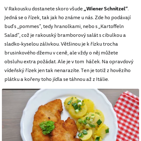
V Rakousku dostanete skoro všude
„Wiener Schnitzel“
.
Jedná se o řízek, tak jak ho známe u nás. Zde ho podávají
buď s „pommes“, tedy hranolkami, nebo s „Kartoffeln
Salad“, což je rakouský bramborový salát s cibulkou a
sladko-kyselou zálivkou. Většinou je k řízku trocha
brusinkového džemu v ceně, ale vždy o něj můžete
obsluhu extra požádat. Ale je v tom háček. Na opravdový
vídeňský řízek jen tak nenarazíte. Ten je totiž z hovězího
plátku a kořeny toho jídla se táhnou až z Itálie.