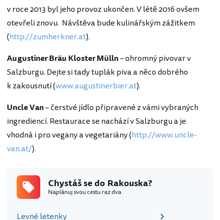
v roce 2013 byl jeho provoz ukončen. V létě 2016 ovšem
otevřeli znovu. Návštěva bude kulinářským zážitkem
(
http://zumherkner.at
).
Augustiner Bräu Kloster Mülln
– ohromný pivovar v
Salzburgu. Dejte si tady tuplák piva a něco dobrého
k zakousnutí (
www.augustinerbier.at
).
Uncle Van
– čerstvé jídlo připravené z vámi vybraných
ingrediencí. Restaurace se nachází v Salzburgu a je
vhodná i pro vegany a vegetariány (
http://www.uncle-
van.at/
).
Chystáš se do Rakouska?
Naplánuj svou cestu raz dva
Levné letenky