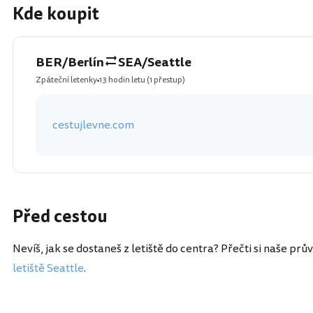
Kde koupit
BER/Berlín
SEA/Seattle
Zpáteční letenky
13 hodin letu
(1 přestup)
cestujlevne.com
Před cestou
Nevíš, jak se dostaneš z letiště do centra? Přečti si naše prů
letiště Seattle
.