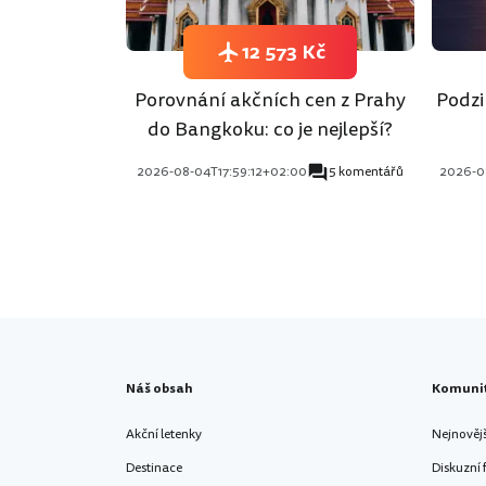
12 573 Kč
Porovnání akčních cen z Prahy
Podzi
do Bangkoku: co je nejlepší?
2026-08-04T17:59:12+02:00
5 komentářů
2026-0
Náš obsah
Komuni
Akční letenky
Nejnověj
Destinace
Diskuzní