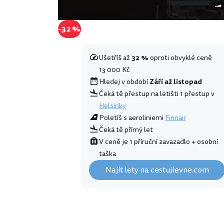
-32 %
Ušetříš až
32 %
oproti obvyklé ceně
13 000 Kč
Hledej v období
Září až listopad
Čeká tě přestup na letišti 1 přestup v
Helsinky
Poletíš s aeroliniemi
Finnair
Čeká tě přímý let
V ceně je 1 příruční zavazadlo + osobní
taška
Najít lety na cestujlevne.com