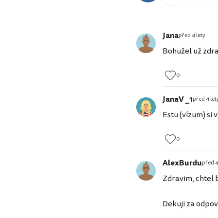
Jana
před 4 lety
Bohužel už zdraž
0
JanaV _1
před 4 let
Estu (vízum) si 
0
AlexBurdu
před 4
Zdravim, chtel b
Dekuji za odpov