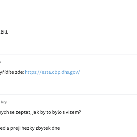
ili.
y
vyřídíte zde:
https://esta.cbp.dhs.gov/
 lety
ych se zeptat, jak by to bylo s vizem?
ed a preji hezky zbytek dne