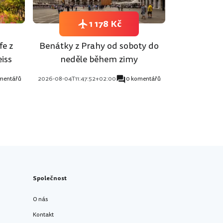
1 178 Kč
fe z
Benátky z Prahy od soboty do
iss
neděle během zimy
mentářů
2026-08-04T11:47:52+02:00
0 komentářů
Společnost
O nás
Kontakt