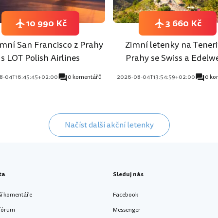
10 990 Kč
3 660 Kč
mní San Francisco z Prahy
Zimní letenky na Teneri
s LOT Polish Airlines
Prahy se Swiss a Edelwe
8-04T16:45:45+02:00
0 komentářů
2026-08-04T13:54:59+02:00
0 ko
Načíst další akční letenky
ta
Sleduj nás
ší komentáře
Facebook
 fórum
Messenger