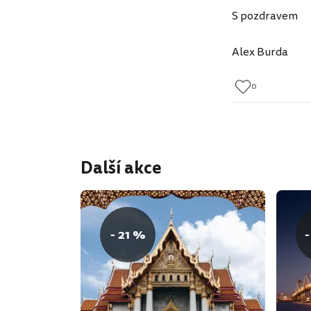
S pozdravem
Alex Burda
0
Další akce
- 21 %
-