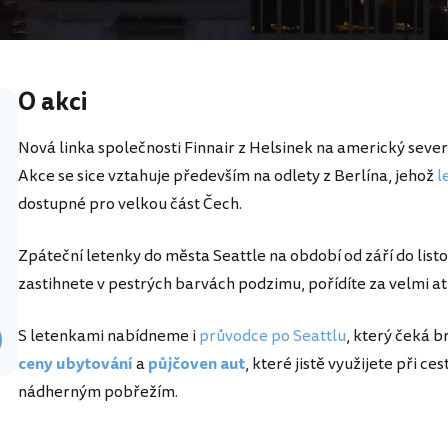
O akci
Nová linka společnosti Finnair z Helsinek na americký sever
Akce se sice vztahuje především na odlety z Berlína, jehož
l
dostupné pro velkou část Čech.
Zpáteční letenky do města Seattle na období od září do lis
zastihnete v pestrých barvách podzimu, pořídíte za velmi at
S letenkami nabídneme i
průvodce po Seattlu
, který čeká b
ceny ubytování
a
půjčoven aut
, které jistě využijete při 
nádherným pobřežím.