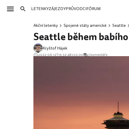
LETENKY
ZÁJEZDY
PRŮVODCI
FÓRUM
Akční letenky
Spojené státy americké
Seattle
Seattle během babího 
Kryštof Hájek
2022-06-12T19:32:48+02:00
3 komentáře