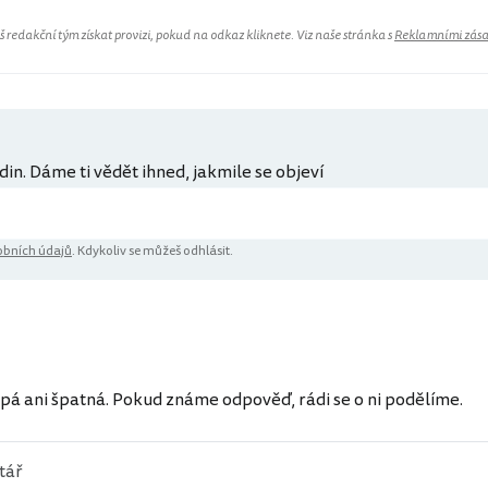
redakční tým získat provizi, pokud na odkaz kliknete. Viz naše stránka s
Reklamními zás
din. Dáme ti vědět ihned, jakmile se objeví
bních údajů
. Kdykoliv se můžeš odhlásit.
pá ani špatná. Pokud známe odpověď, rádi se o ni podělíme.