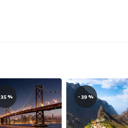
 35 %
- 39 %