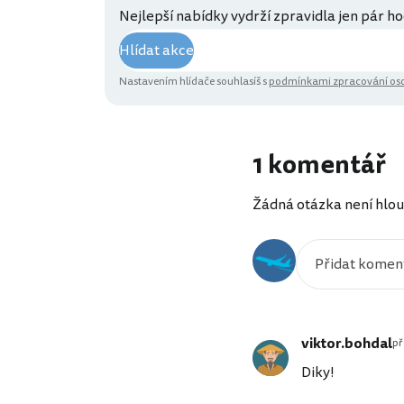
Nejlepší nabídky vydrží zpravidla jen pár ho
Hlídat akce
Nastavením hlídače souhlasíš s
podmínkami zpracování oso
1 komentář
Žádná otázka není hlou
viktor.bohdal
př
Diky!