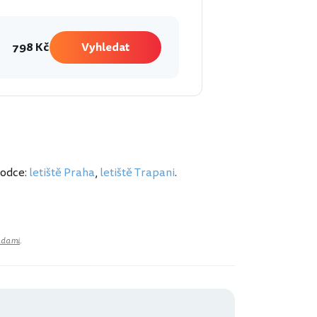
798 Kč
Vyhledat
vodce:
letiště Praha
,
letiště Trapani
.
adami
.