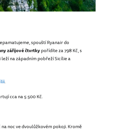
 nepamatujeme, spouští Ryanair do
ny zářijové čtvrtky
pořídíte za 798 Kč, s
i leží na západním pobřeží Sicílie a
lii
.
rtují cca na 5 500 Kč.
 Kč na noc ve dvoulůžkovém pokoji. Kromě