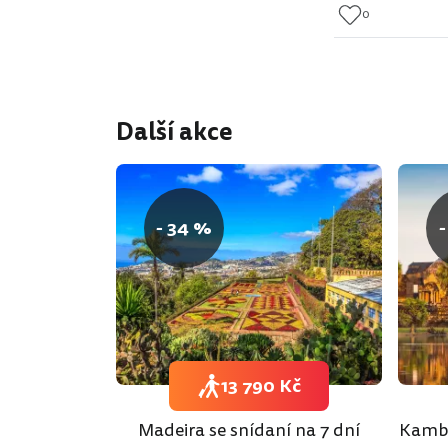
0
Další akce
- 34 %
-
13 790 Kč
Madeira se snídaní na 7 dní
Kambo