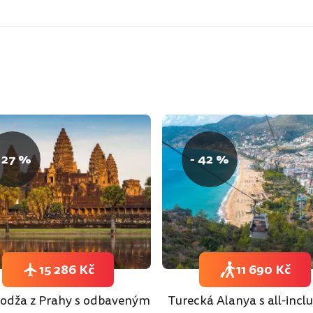
 27 %
- 42 %
15 286 Kč
11 690 Kč
dža z Prahy s odbaveným
Turecká Alanya s all-inclu