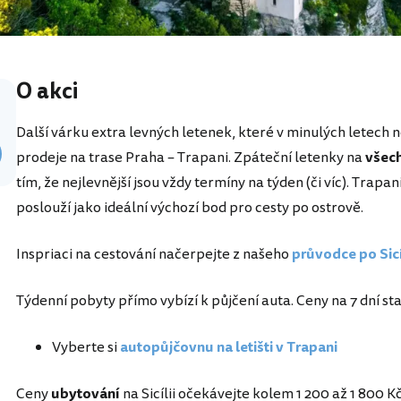
O akci
Další várku extra levných letenek, které v minulých letech
prodeje na trase Praha – Trapani. Zpáteční letenky na
všech
tím, že nejlevnější jsou vždy termíny na týden (či víc). Trapan
poslouží jako ideální výchozí bod pro cesty po ostrově.
Inspriaci na cestování načerpejte z našeho
průvodce po Sicí
Týdenní pobyty přímo vybízí k půjčení auta. Ceny na 7 dní sta
Vyberte si
autopůjčovnu na letišti v Trapani
Ceny
ubytování
na Sicílii očekávejte kolem 1 200 až 1 800