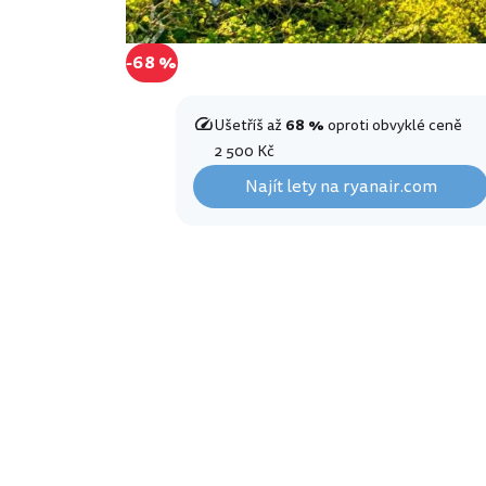
-68 %
Ušetříš až
68 %
oproti obvyklé ceně
2 500 Kč
Najít lety na ryanair.com