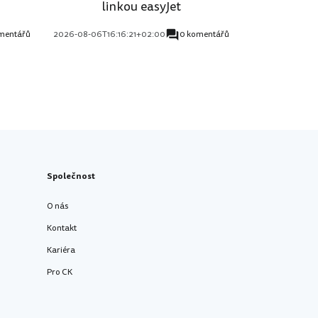
linkou easyJet
mentářů
2026-08-06T16:16:21+02:00
0 komentářů
Společnost
O nás
Kontakt
Kariéra
Pro CK