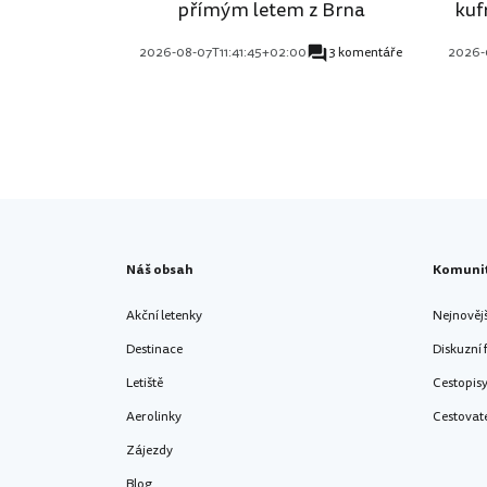
přímým letem z Brna
kuf
2026-08-07T11:41:45+02:00
3 komentáře
2026-
Náš obsah
Komuni
Akční letenky
Nejnověj
Destinace
Diskuzní
Letiště
Cestopis
Aerolinky
Cestovat
Zájezdy
Blog