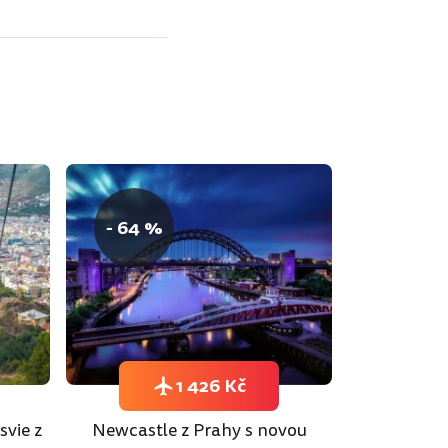
- 64 %
1 426 Kč
svie z
Newcastle z Prahy s novou