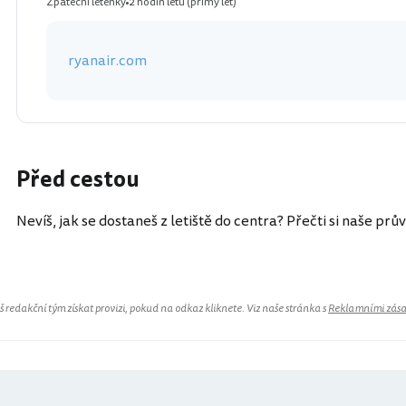
Zpáteční letenky
2 hodin letu
(přímý let)
ryanair.com
Před cestou
Nevíš, jak se dostaneš z letiště do centra? Přečti si naše prů
redakční tým získat provizi, pokud na odkaz kliknete. Viz naše stránka s
Reklamními zás