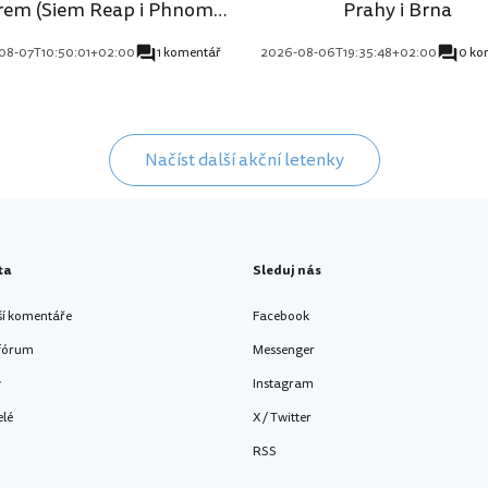
rem (Siem Reap i Phnom
Prahy i Brna
Penh)
08-07T10:50:01+02:00
1 komentář
2026-08-06T19:35:48+02:00
0 ko
Načíst další akční letenky
ta
Sleduj nás
ší komentáře
Facebook
 fórum
Messenger
y
Instagram
elé
X / Twitter
RSS