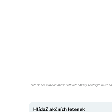
Tento článek může obsahovat affiliate odkazy, ze kterých může náš 
Hlídač akčních letenek