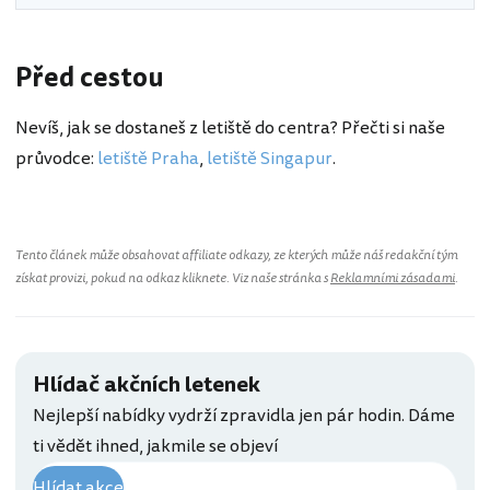
Před cestou
Nevíš, jak se dostaneš z letiště do centra? Přečti si naše
průvodce:
letiště Praha
,
letiště Singapur
.
Tento článek může obsahovat affiliate odkazy, ze kterých může náš redakční tým
získat provizi, pokud na odkaz kliknete. Viz naše stránka s
Reklamními zásadami
.
Hlídač akčních letenek
Nejlepší nabídky vydrží zpravidla jen pár hodin. Dáme
ti vědět ihned, jakmile se objeví
Hlídat akce