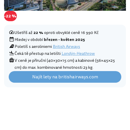
-22 %
Ušetříš až
22 %
oproti obvyklé ceně 16 990 Kč
Hledej v období
březen - květen 2025
Poletíš s aeroliniemi
British Airways
Čeká tě přestup na letišti
Londýn-Heathrow
V ceně je příruční (40×30×15 cm) a kabinové (56×45×25
cm) do max. kombinované hmotnosti 23 kg.
Najít lety na britishairways.com