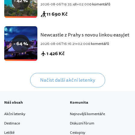
- 42 %
2026-08-06T19:35:48+02:00
0 komentářů
11 690 Kč
Newcastle z Prahy s novou linkou easyJet
- 64 %
2026-08-06T16:16:21+02:00
0 komentářů
1 426 Kč
Načíst další akční letenky
Náš obsah
Komunita
Akční letenky
Nejnovější komentáře
Destinace
Diskuzní fórum
Letiště
Cestopisy