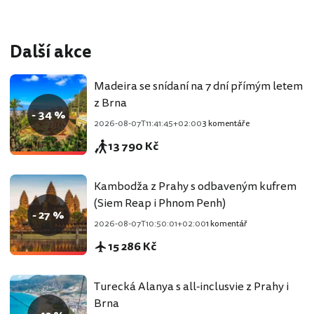
Další akce
Madeira se snídaní na 7 dní přímým letem
z Brna
- 34 %
2026-08-07T11:41:45+02:00
3 komentáře
13 790 Kč
Kambodža z Prahy s odbaveným kufrem
(Siem Reap i Phnom Penh)
- 27 %
2026-08-07T10:50:01+02:00
1 komentář
15 286 Kč
Turecká Alanya s all-inclusvie z Prahy i
Brna