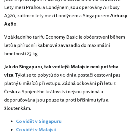
Lety mezi Prahou a Londýnem jsou operovány Airbusy
A320, zatímco lety mezi Londýnem a Singapurem
Airbusy
A380
.
V základního tarifu Economy Basic je občerstvení během
letů a příruční i kabinové zavazadlo do maximální
hmotnosti 23 kg.
Jak do Singapuru, tak vedlejší Malajsie není potřeba
víza
. Týká se to pobytů do 90 dní a postačí cestovní pas
platný 6 měsíců při vstupu. Žádná očkování při letu z
Česka a Spojeného království nejsou povinná a
doporučována jsou pouze ta proti břišnímu tyfu a
žloutenkám.
Co vidět v Singapuru
Co vidět v Malajsii