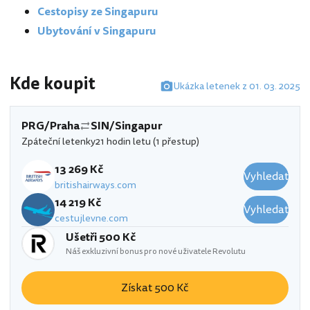
Cestopisy ze Singapuru
Ubytování v Singapuru
Kde koupit
Ukázka letenek z 01. 03. 2025
PRG/Praha
SIN/Singapur
Zpáteční letenky
21 hodin letu (1 přestup)
13 269 Kč
Vyhledat
britishairways.com
14 219 Kč
Vyhledat
cestujlevne.com
Ušetři 500 Kč
Náš exkluzivní bonus pro nové uživatele Revolutu
Získat 500 Kč