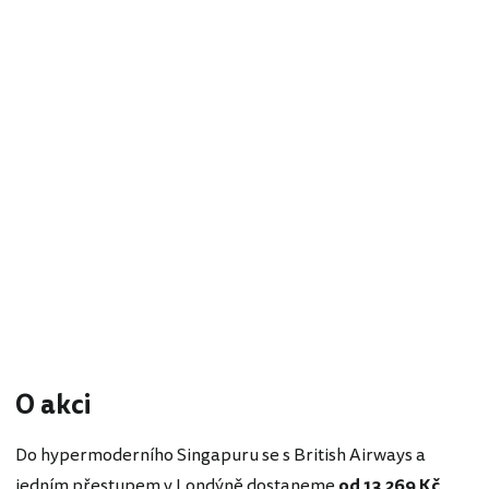
O akci
Do hypermoderního Singapuru se s British Airways a
jedním přestupem v Londýně dostaneme
od 13 269 Kč
.