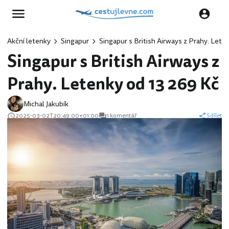
Akční letenky
Singapur
Singapur s British Airways z Prahy. Lete
Singapur s British Airways z
Prahy. Letenky od 13 269 Kč
Michal Jakubík
2025-03-02T20:49:00+01:00
1 komentář
Sdílet