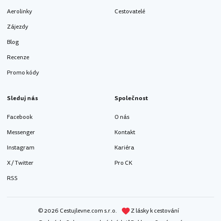
Aerolinky
Cestovatelé
Zájezdy
Blog
Recenze
Promo kódy
Sleduj nás
Společnost
Facebook
O nás
Messenger
Kontakt
Instagram
Kariéra
X / Twitter
Pro CK
RSS
© 2026 Cestujlevne.com s.r.o.
Z lásky k cestování