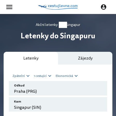
Akční letenky
Singapur
Letenky do Singapuru
Letenky
Zájezdy
Zpáteční
1 cestující
Ekonomická
Odkud
Kam