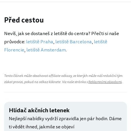
Před cestou
Nevíš, jak se dostaneš z letiště do centra? Přečti si naše
průvodce:
letiště Praha
,
letiště Barcelona
,
letiště
Florencie
,
letiště Amsterdam
.
Tento článek může obsahovat affiliate odkazy, ze kterých může náš redakční tým
získat provizi, pokud na odkaz kliknete. Viz naše stránka s
Reklamními zásadami
.
Hlídač akčních letenek
Nejlepší nabídky vydrží zpravidla jen pár hodin. Dáme
ti vědět ihned, jakmile se objeví