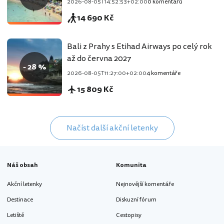
2026-08-05T14:52:53+02:00
0 komentářů
14 690 Kč
Bali z Prahy s Etihad Airways po celý rok
až do června 2027
- 28 %
2026-08-05T11:27:00+02:00
4 komentáře
15 809 Kč
Načíst další akční letenky
Náš obsah
Komunita
Akční letenky
Nejnovější komentáře
Destinace
Diskuzní fórum
Letiště
Cestopisy