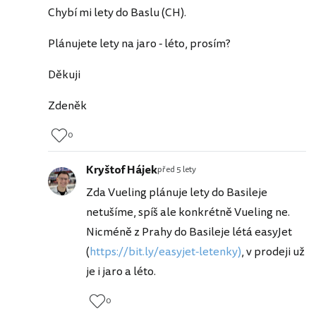
Chybí mi lety do Baslu (CH).
Plánujete lety na jaro - léto, prosím?
Děkuji
Zdeněk
0
Kryštof Hájek
před 5 lety
Zda Vueling plánuje lety do Basileje
netušíme, spíš ale konkrétně Vueling ne.
Nicméně z Prahy do Basileje létá easyJet
(
https://bit.ly/easyjet-letenky)
, v prodeji už
je i jaro a léto.
0