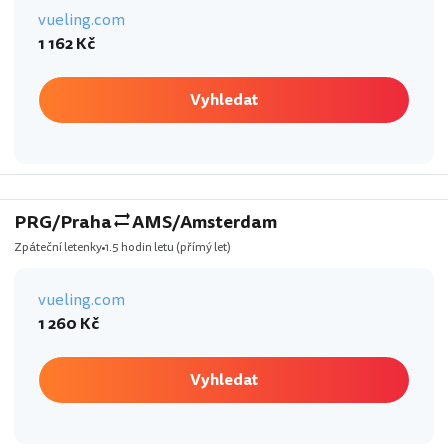
vueling.com
1 162 Kč
Vyhledat
PRG/Praha
AMS/Amsterdam
Zpáteční letenky
1.5 hodin letu
(přímý let)
vueling.com
1 260 Kč
Vyhledat