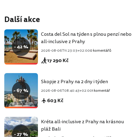
Další akce
Costa del Sol na týden s plnou penzí nebo
all-inclusive z Prahy
- 42 %
2026-08-06T11:23:03+02:00
0 komentářů
17 290 Kč
Skopje z Prahy na 2 dny i týden
- 67 %
2026-08-06T08:40:43+02:00
1 komentář
603 Kč
Kréta all-inclusive z Prahy na krásnou
pláž Bali
- 27 %