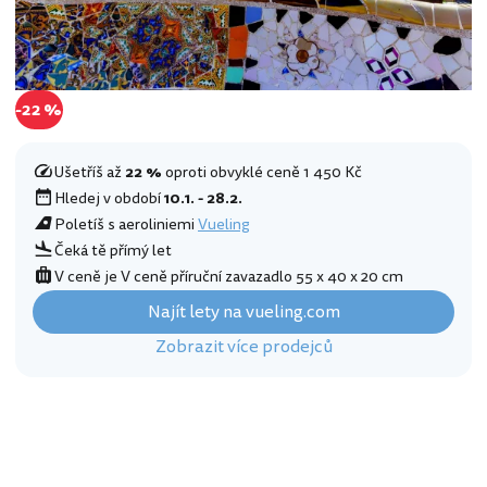
-22 %
Ušetříš až
22 %
oproti obvyklé ceně 1 450 Kč
Hledej v období
10.1. - 28.2.
Poletíš s aeroliniemi
Vueling
Čeká tě přímý let
V ceně je V ceně příruční zavazadlo 55 x 40 x 20 cm
Najít lety na vueling.com
Zobrazit více prodejců