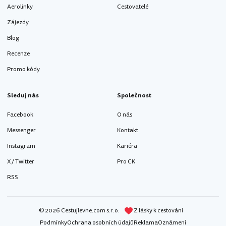
Aerolinky
Cestovatelé
Zájezdy
Blog
Recenze
Promo kódy
Sleduj nás
Společnost
Facebook
O nás
Messenger
Kontakt
Instagram
Kariéra
X / Twitter
Pro CK
RSS
© 2026 Cestujlevne.com s.r.o.
Z lásky k cestování
Podmínky
Ochrana osobních údajů
Reklama
Oznámení