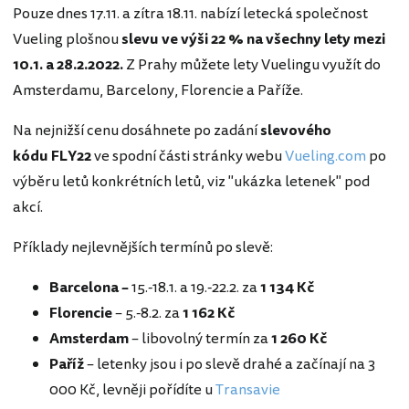
Pouze dnes 17.11. a zítra 18.11. nabízí letecká společnost
Vueling plošnou
slevu ve výši 22 % na všechny lety mezi
10.1. a 28.2.2022.
Z Prahy můžete lety Vuelingu využít do
Amsterdamu, Barcelony, Florencie a Paříže.
Na nejnižší cenu dosáhnete po zadání
slevového
kódu FLY22
ve spodní části stránky webu
Vueling.com
po
výběru letů konkrétních letů, viz "ukázka letenek" pod
akcí.
Příklady nejlevnějších termínů po slevě:
Barcelona –
15.-18.1. a 19.-22.2. za
1 134 Kč
Florencie
– 5.-8.2. za
1 162 Kč
Amsterdam
– libovolný termín za
1 260 Kč
Paříž
– letenky jsou i po slevě drahé a začínají na 3
000 Kč, levněji pořídíte u
Transavie