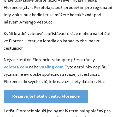
Malé toskánské letiště ležící v severní části města
Florencie (čtvrť Peretola) slouží především pro regionální
lety v okruhu 2 hodin letu a můžete ho také znát pod
názvem Amerigo Vespucci.
Kvůli krátké vzletové a přistávací dráze mohou na letiště
ve Florencii létat jen letadla do kapacity zhruba 120
cestujících.
Nejvíce letů do Florencie zakoupíte přes stránky
volotea.com
nebo
vueling.com
. Tyto aerolinky doplňují
významné evropské společnosti svážející cestující z
Florencie do svých uzlů, kde navazují lety dál do světa.
Rezervujte hotel v centru Florencie
Letišti Florencie slouží jediný malý terminál společný pro