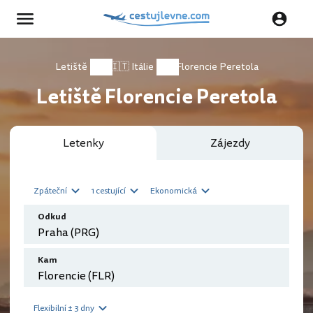
Letiště
🇮🇹 Itálie
Florencie Peretola
Letiště Florencie Peretola
Letenky
Zájezdy
Zpáteční
1 cestující
Ekonomická
Odkud
Kam
Flexibilní ± 3 dny