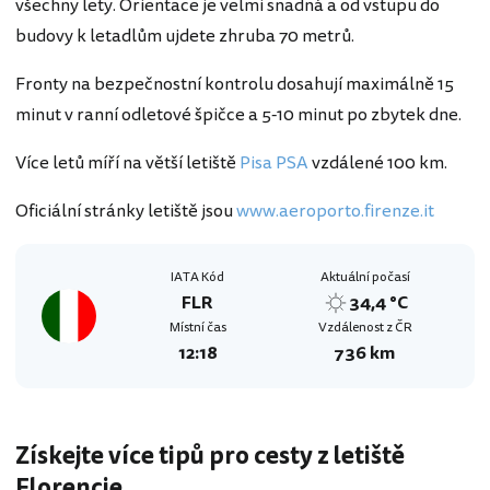
všechny lety. Orientace je velmi snadná a od vstupu do
budovy k letadlům ujdete zhruba 70 metrů.
Fronty na bezpečnostní kontrolu dosahují maximálně 15
minut v ranní odletové špičce a 5-10 minut po zbytek dne.
Více letů míří na větší letiště
Pisa PSA
vzdálené 100 km.
Oficiální stránky letiště jsou
www.aeroporto.firenze.it
IATA Kód
Aktuální počasí
FLR
34,4 °C
Místní čas
Vzdálenost z ČR
12:18
736 km
Získejte více tipů pro cesty z letiště
Florencie