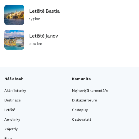
Letiště Bastia
197 km
Letiště Janov
200 km
Náš obsah
Komunita
Akční letenky
Nejnovější komentáře
Destinace
Diskuzní fórum
Letiště
Cestopisy
Aerolinky
Cestovatelé
Zájezdy
Blog