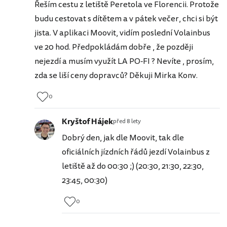
Řeším cestu z letiště Peretola ve Florencii. Protože
budu cestovat s dítětem a v pátek večer, chci si být
jista. V aplikaci Moovit, vidím poslední Volainbus
ve 20 hod. Předpokládám dobře , že později
nejezdí a musím využít LA PO-FI ? Nevíte , prosím,
zda se liší ceny dopravců? Děkuji Mirka Konv.
0
Kryštof Hájek
před 8 lety
Dobrý den, jak dle Moovit, tak dle
oficiálních jízdních řádů jezdí Volainbus z
letiště až do 00:30 ;) (20:30, 21:30, 22:30,
23:45, 00:30)
0