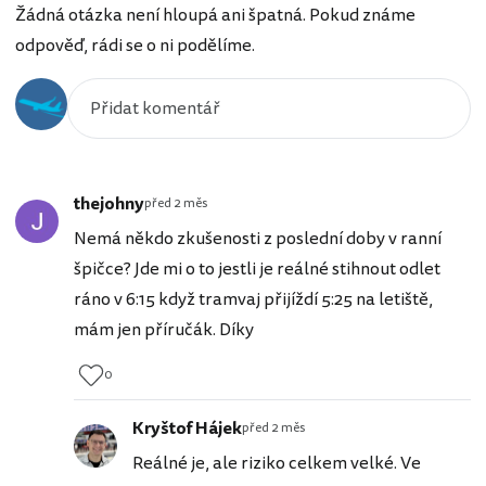
Žádná otázka není hloupá ani špatná. Pokud známe
odpověď, rádi se o ni podělíme.
thejohny
před 2 měs
Nemá někdo zkušenosti z poslední doby v ranní
špičce? Jde mi o to jestli je reálné stihnout odlet
ráno v 6:15 když tramvaj přijíždí 5:25 na letiště,
mám jen příručák. Díky
0
Kryštof Hájek
před 2 měs
Reálné je, ale riziko celkem velké. Ve