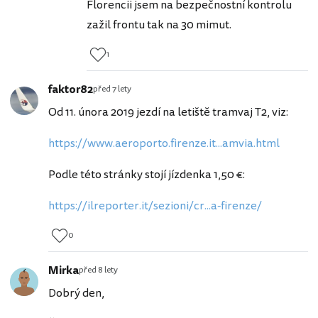
Florencii jsem na bezpečnostní kontrolu
zažil frontu tak na 30 mimut.
1
faktor82
před 7 lety
Od 11. února 2019 jezdí na letiště tramvaj T2, viz:
https://www.aeroporto.firenze.it...amvia.html
Podle této stránky stojí jízdenka 1,50 €:
https://ilreporter.it/sezioni/cr...a-firenze/
0
Mirka
před 8 lety
Dobrý den,