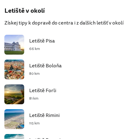
Letiště v okolí
Získej tipy k dopravě do centra i z dalších letišť v okolí
Letiště Pisa
66 km
Letiště Boloňa
80 km
Letiště Forli
81 km
Letiště Rimini
115 km