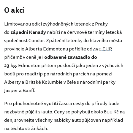
O akci
Limitovanou edici zvýhodněných letenek z Prahy
do
západní Kanady
nabízí na červnové termíny letecká
společnost Condor. Zpáteční letenky do hlavního města
provincie Alberta Edmontonu pořídíte od
450 EUR
přičemž v ceně je i
odbavené zavazadlo do
23 kg.
Edmonton přitom poslouží jako jeden z výchozích
bodů pro roadtrip po národních parcích na pomezí
Alberty a Britské Kolumbie v čele s národními parky
Jasper a Banff.
Pro plnohodnotné využití času a cesty do přírody bude
nezbytné půjčit si auto. Ceny se pohybují okolo 800 Kč na
den, srovnejte všechny nabídky autopůjčoven například
na těchto stránkách: