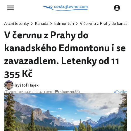
Akční letenky
Kanada
Edmonton
V červnu z Prahy do kanads
V červnu z Prahy do
kanadského Edmontonu i se
zavazadlem. Letenky od 11
355 Kč
Kryštof Hájek
2020-02-24T19:59:43+01:00
6 komentářů
Sdílet