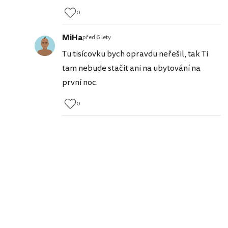
0
MiHa
před 6 lety
Tu tisícovku bych opravdu neřešil, tak Ti
tam nebude stačit ani na ubytování na
první noc.
0