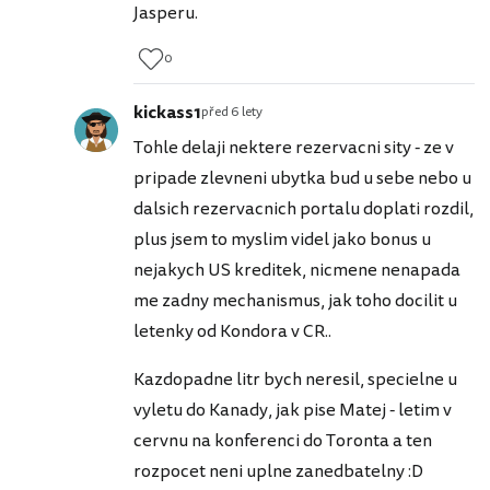
Jasperu.
0
kickass1
před 6 lety
Tohle delaji nektere rezervacni sity - ze v
pripade zlevneni ubytka bud u sebe nebo u
dalsich rezervacnich portalu doplati rozdil,
plus jsem to myslim videl jako bonus u
nejakych US kreditek, nicmene nenapada
me zadny mechanismus, jak toho docilit u
letenky od Kondora v CR..
Kazdopadne litr bych neresil, specielne u
vyletu do Kanady, jak pise Matej - letim v
cervnu na konferenci do Toronta a ten
rozpocet neni uplne zanedbatelny :D