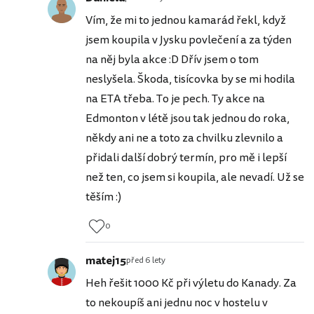
Vím, že mi to jednou kamarád řekl, když
jsem koupila v Jysku povlečení a za týden
na něj byla akce :D Dřív jsem o tom
neslyšela. Škoda, tisícovka by se mi hodila
na ETA třeba. To je pech. Ty akce na
Edmonton v létě jsou tak jednou do roka,
někdy ani ne a toto za chvilku zlevnilo a
přidali další dobrý termín, pro mě i lepší
než ten, co jsem si koupila, ale nevadí. Už se
těším :)
0
matej15
před 6 lety
Heh řešit 1000 Kč při výletu do Kanady. Za
to nekoupíš ani jednu noc v hostelu v