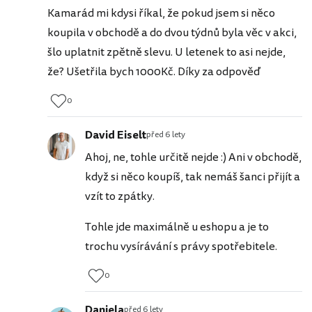
Kamarád mi kdysi říkal, že pokud jsem si něco
koupila v obchodě a do dvou týdnů byla věc v akci,
šlo uplatnit zpětně slevu. U letenek to asi nejde,
že? Ušetřila bych 1000Kč. Díky za odpověď
0
David Eiselt
před 6 lety
Ahoj, ne, tohle určitě nejde :) Ani v obchodě,
když si něco koupíš, tak nemáš šanci přijít a
vzít to zpátky.
Tohle jde maximálně u eshopu a je to
trochu vysírávání s právy spotřebitele.
0
Daniela
před 6 lety