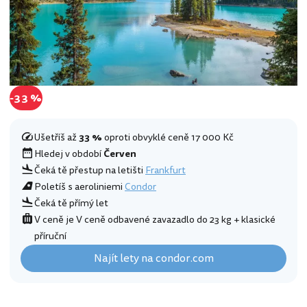
-33 %
Ušetříš až
33 %
oproti obvyklé ceně 17 000 Kč
Hledej v období
Červen
Čeká tě přestup na letišti
Frankfurt
Poletíš s aeroliniemi
Condor
Čeká tě přímý let
V ceně je V ceně odbavené zavazadlo do 23 kg + klasické
příruční
Najít lety na condor.com