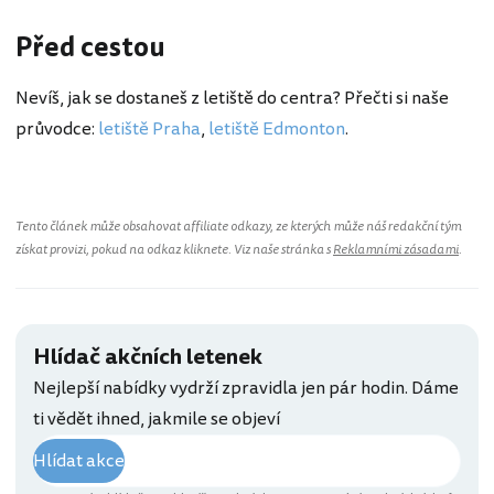
Před cestou
Nevíš, jak se dostaneš z letiště do centra? Přečti si naše
průvodce:
letiště Praha
,
letiště Edmonton
.
Tento článek může obsahovat affiliate odkazy, ze kterých může náš redakční tým
získat provizi, pokud na odkaz kliknete. Viz naše stránka s
Reklamními zásadami
.
Hlídač akčních letenek
Nejlepší nabídky vydrží zpravidla jen pár hodin. Dáme
ti vědět ihned, jakmile se objeví
Hlídat akce