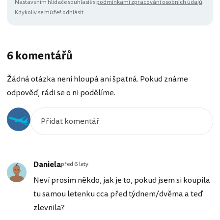
Nastavením hlídače souhlasíš s
podmínkami zpracování osobních údajů
.
Kdykoliv se můžeš odhlásit.
6 komentářů
Žádná otázka není hloupá ani špatná. Pokud známe
odpověď, rádi se o ni podělíme.
Daniela
před 6 lety
Neví prosím někdo, jak je to, pokud jsem si koupila
tu samou letenku cca před týdnem/dvěma a teď
zlevnila?