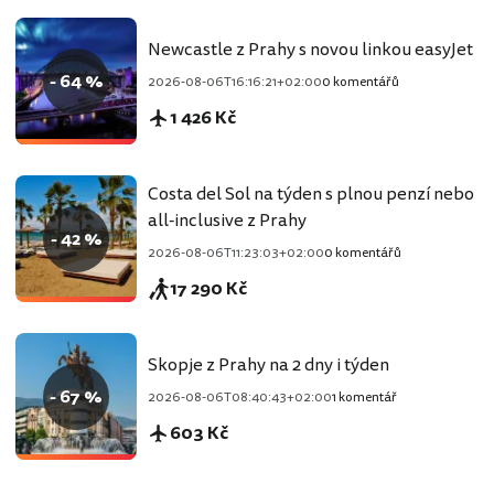
Newcastle z Prahy s novou linkou easyJet
- 64 %
2026-08-06T16:16:21+02:00
0 komentářů
1 426 Kč
Costa del Sol na týden s plnou penzí nebo
all-inclusive z Prahy
- 42 %
2026-08-06T11:23:03+02:00
0 komentářů
17 290 Kč
Skopje z Prahy na 2 dny i týden
- 67 %
2026-08-06T08:40:43+02:00
1 komentář
603 Kč