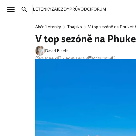
LETENKY
ZÁJEZDY
PRŮVODCI
FÓRUM
Akční letenky
Thajsko
V top sezóně na Phuket č
V top sezóně na Phuke
David Eiselt
2017-04-26T12:42:00+02:00
27 komentářů