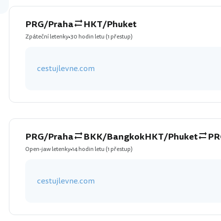
PRG/Praha
HKT/Phuket
Zpáteční letenky
30 hodin letu
(1 přestup)
cestujlevne.com
PRG/Praha
BKK/Bangkok
HKT/Phuket
PR
Open-jaw letenky
14 hodin letu
(1 přestup)
cestujlevne.com