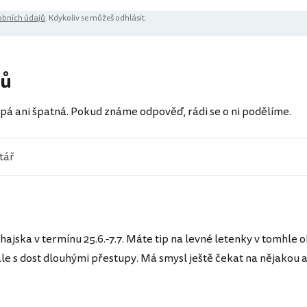
bních údajů
. Kdykoliv se můžeš odhlásit.
řů
pá ani špatná. Pokud známe odpověď, rádi se o ni podělíme.
hajska v termínu 25.6.-7.7. Máte tip na levné letenky v tomhle 
ale s dost dlouhými přestupy. Má smysl ještě čekat na nějakou a