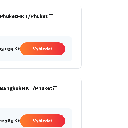
Phuket
HKT/Phuket
13 054 Kč
Vyhledat
Bangkok
HKT/Phuket
12 789 Kč
Vyhledat