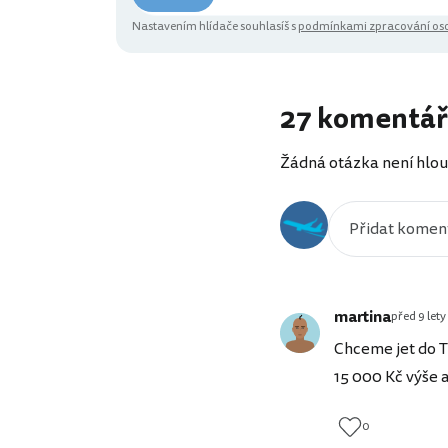
Nastavením hlídače souhlasíš s
podmínkami zpracování oso
27 komentá
Žádná otázka není hlou
martina
před 9 lety
Chceme jet do T
15 000 Kč výše 
0