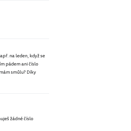
apř. na leden, když se
ím pádem ani číslo
o mám smůlu? Díky
uješ žádné číslo