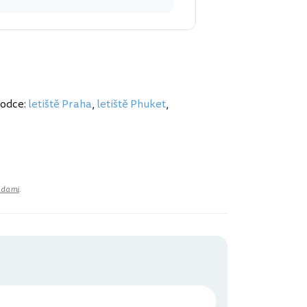
vodce:
letiště Praha
,
letiště Phuket
,
adami
.