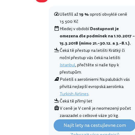
Ušetříš až
19 %
oproti obvyklé ceně
15 500 Kč
Hledej v období
Dostupnost je
omezena dle podmínek na 1.10.2017 –
15.3.2018 (mimo 21.–30.12. a 3.–8.1.).
Čeká tě přestup na letišti Krátký či
noční přestup vás čeká na letišti
Istanbul
, přečtěte si naše tipy k
přestupům.
Poletíš s aeroliniemi Na palubách vás
přivítá nejlepší evropská aerolinka
Turkish Airlines
.
Čeká tě přímý let
V ceně je V ceně je neomezený počet
zavazadel o celkové váze 30 kg.
Najít lety na cestujlevne.com