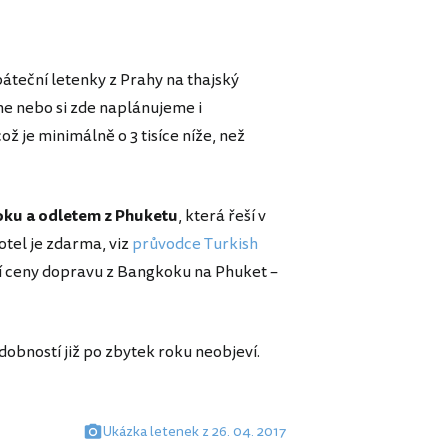
teční letenky z Prahy na thajský
me nebo si zde naplánujeme i
ž je minimálně o 3 tisíce níže, než
oku a odletem z Phuketu
, která řeší v
otel je zdarma, viz
průvodce Turkish
tní ceny dopravu z Bangkoku na Phuket –
obností již po zbytek roku neobjeví.
Ukázka letenek z 26. 04. 2017