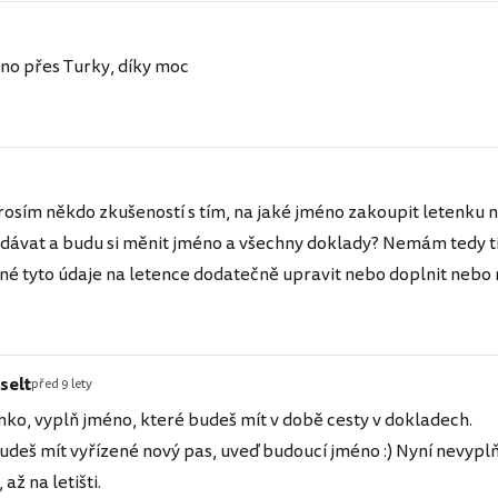
o přes Turky, díky moc
osím někdo zkušeností s tím, na jaké jméno zakoupit letenku n
vdávat a budu si měnit jméno a všechny doklady? Nemám tedy t
žné tyto údaje na letence dodatečně upravit nebo doplnit neb
selt
před 9 lety
ko, vyplň jméno, které budeš mít v době cesty v dokladech.
deš mít vyřízené nový pas, uveď budoucí jméno :) Nyní nevyplň
až na letišti.