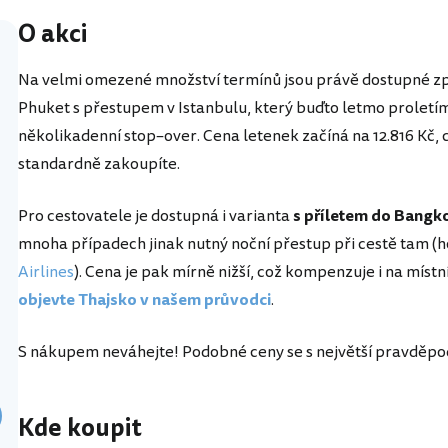
O akci
Na velmi omezené množství termínů jsou právě dostupné zpá
Phuket s přestupem v Istanbulu, který buďto letmo proletí
několikadenní stop–over. Cena letenek začíná na 12.816 Kč, co
standardně zakoupíte.
Pro cestovatele je dostupná i varianta
s příletem do Bangk
mnoha případech jinak nutný noční přestup při cestě tam (h
Airlines
). Cena je pak mírně nižší, což kompenzuje i na mís
objevte Thajsko v našem průvodci
.
S nákupem neváhejte! Podobné ceny se s největší pravděpod
Kde koupit