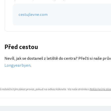
cestujlevne.com
Před cestou
Nevíš, jak se dostaneš z letiště do centra? Přečti si naše prů
Longyearbyen
.
redakční tým získat provizi, pokud na odkaz kliknete. Viz naše stránka s
Reklamními zás