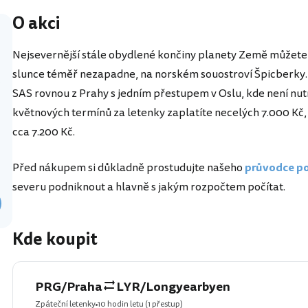
O akci
Nejsevernější stále obydlené končiny planety Země můžete 
slunce téměř nezapadne, na norském souostroví Špicberky. 
p
SAS rovnou z Prahy s jedním přestupem v Oslu, kde není n
květnových termínů za letenky zaplatíte necelých 7.000 Kč, 
cca 7.200 Kč.
Před nákupem si důkladně prostudujte našeho
průvodce po
severu podniknout a hlavně s jakým rozpočtem počítat.
Kde koupit
PRG/Praha
LYR/Longyearbyen
Zpáteční letenky
10 hodin letu
(1 přestup)