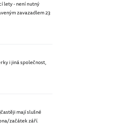
 lety - není nutný
dbaveným zavazadlem 23
ky i jiná společnost,
častěji mají slušné
pna/začátek září.