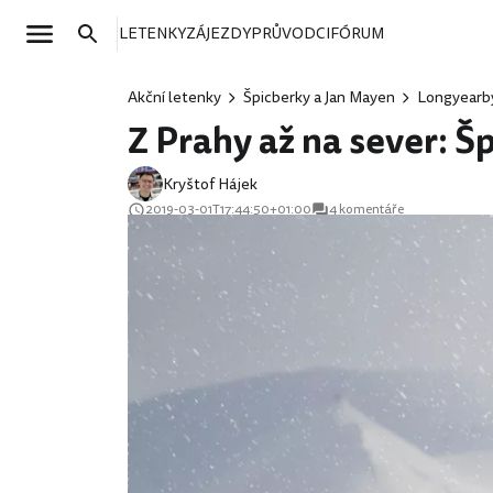
LETENKY
ZÁJEZDY
PRŮVODCI
FÓRUM
Akční letenky
Špicberky a Jan Mayen
Longyearb
Z Prahy až na sever: Š
Kryštof Hájek
2019-03-01T17:44:50+01:00
4 komentáře