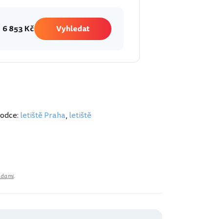
6 853 Kč
Vyhledat
vodce:
letiště Praha
,
letiště
adami
.