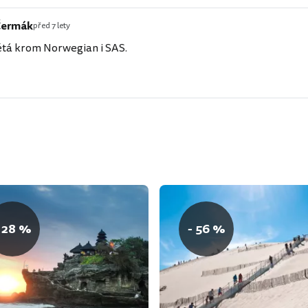
Čermák
před 7 lety
étá krom Norwegian i SAS.
 28 %
- 56 %