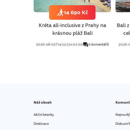
14 690 Kč
Kréta all-inclusive z Prahy na
Bali 
krásnou pláž Bali
ce
2026-08-05T14:52:53+02:00
0 komentářů
2026-0
Náš obsah
Komuni
Akční letenky
Nejnověj
Destinace
Diskuzní