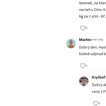
letenek, na kte
nocleh v Oslu. 
kg za 7 500.- Kč.
0
Martin
před 7 lety
Dobrý den, myslí
klidně odjinud 
0
Kryštof
Dobrý de
ceny z P
0