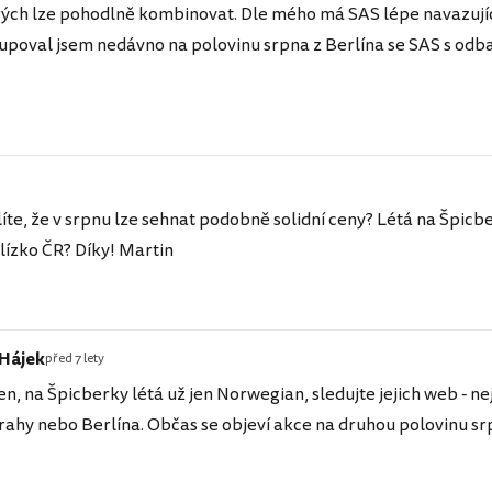
rých lze pohodlně kombinovat. Dle mého má SAS lépe navazující
Kupoval jsem nedávno na polovinu srpna z Berlína se SAS s o
te, že v srpnu lze sehnat podobně solidní ceny? Létá na Špicber
blízko ČR? Díky! Martin
 Hájek
před 7 lety
n, na Špicberky létá už jen Norwegian, sledujte jejich web - nej
rahy nebo Berlína. Občas se objeví akce na druhou polovinu sr