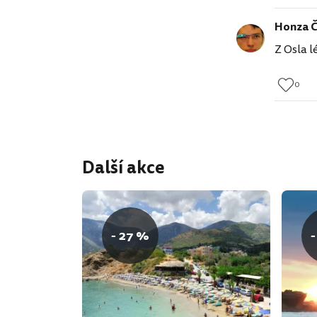
Honza 
Z Osla l
0
Další akce
- 27 %
-