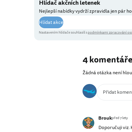
Hlídač akčních letenek
Nejlepší nabídky vydrží zpravidla jen pár ho
Hlídat akce
Nastavením hlídače souhlasíš s
podmínkami zpracování oso
4 komentář
Žádná otázka není hlou
Brouk
před 7 lety
Doporučuji viz.