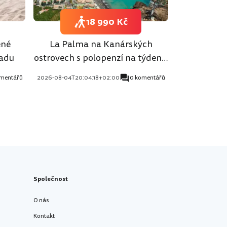
18 990 Kč
ené
La Palma na Kanárských
padu
ostrovech s polopenzí na týden z
Prahy
omentářů
2026-08-04T20:04:18+02:00
0 komentářů
Společnost
O nás
Kontakt