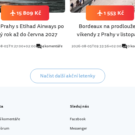
15 809 Kč
1 553 Kč
z Prahy s Etihad Airways po
Bordeaux na prodlouž
lý rok až do června 2027
víkendy z Prahy v listo
8-05T11:27:00+02:00
4 komentáře
2026-08-05T09:33:56+02:00
0 k
Načíst další akční letenky
ta
Sleduj nás
ší komentáře
Facebook
 fórum
Messenger