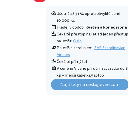
Ušetříš až
31 %
oproti obvyklé ceně
10 000 Kč
Hledej v období
Květen a konec srpna
Čeká tě přestup na letišti Jeden přestu
na letišti
Oslo
.
Poletíš s aeroliniemi
SAS Scandinavian
Airlines
Čeká tě přímý let
V ceně je V ceně příruční zavazadlo do 8
kg + menší kabelka/laptop
Najít lety na cestujlevne.com