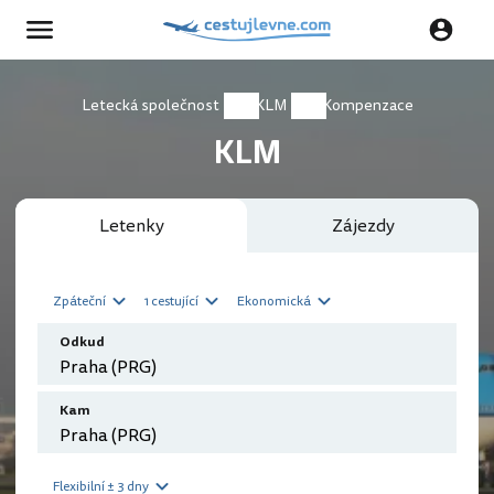
Letecká společnost
KLM
Kompenzace
KLM
Letenky
Zájezdy
Zpáteční
1 cestující
Ekonomická
Odkud
Kam
Flexibilní ± 3 dny