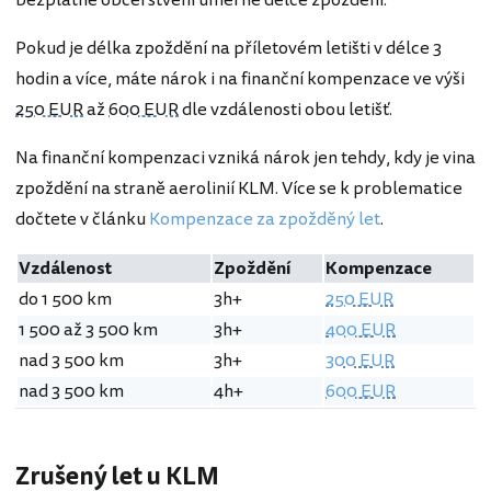
bezplatné občerstvení úměrné délce zpoždění.
Pokud je délka zpoždění na příletovém letišti v délce 3
hodin a více, máte nárok i na finanční kompenzace ve výši
250 EUR
až
600 EUR
dle vzdálenosti obou letišť.
Na finanční kompenzaci vzniká nárok jen tehdy, kdy je vina
zpoždění na straně aerolinií KLM. Více se k problematice
dočtete v článku
Kompenzace za zpožděný let
.
Vzdálenost
Zpoždění
Kompenzace
do 1 500 km
3h+
250 EUR
1 500 až 3 500 km
3h+
400 EUR
nad 3 500 km
3h+
300 EUR
nad 3 500 km
4h+
600 EUR
Zrušený let u KLM