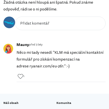
Žádná otázka není hloupá ani špatná. Pokud známe
odpověď, rádi se o ni podělíme.
Mauny
před 3 lety
Něco mi tady nesedí: "KLM má speciální kontaktní
formulář pro získání kompenzací na
adrese ryanair.com/eu-261." :-)
1
Náš obsah
Komunita