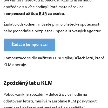
Byl váš let s leteckou společností KLM zrušen nebo
opožděn o 2 a více hodiny? Poté máte nárok na
kompenzaci až
600 EUR
za osobu
.
Žádat o odškodnění můžete přímo u letecké společnosti
nebo jednoduše a bezplatně u specializovaných agentur.
Žádat o kompenzaci
Kompenzace se dle nařízení EC 261 týkají
všech
letů, které
KLM operuje.
Zpožděný let u KLM
Pokud vznikne zpoždění v délce 2 a více hodin na
odletovém letišti, musí vám aerolinie KLM poskytnout