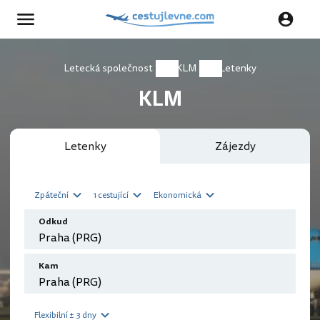
Letecká společnost
KLM
Letenky
KLM
Letenky
Zájezdy
Zpáteční
1 cestující
Ekonomická
Odkud
Kam
Flexibilní ± 3 dny