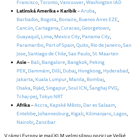
Francisco
,
Toronto
,
Vancouver
,
Washington IAD
Latinská Amerika + Karibik
–
Aruba
,
Barbados
,
Bogota
,
Bonaire
,
Buenos Aires EZE
,
Cancún
,
Cartagena
,
Curacao
,
Georgetown
,
Guayaquil
,
Lima
,
Mexico City
,
Panama City
,
Paramaribo
,
Port of Spain
,
Quito
,
Rio de Janeiro
,
San
Jose
,
Santiago de Chile
,
Sao Paulo
,
St. Maarten
Asie
–
Bali
,
Bangalore
,
Bangkok
,
Peking
PEK
,
Dammám
,
Dillí
,
Dubaj
,
Hongkong
,
Hyderabad
,
Jakarta
,
Kuala Lumpur
,
Manila
,
Bombaj
,
Osaka
,
Rijád
,
Singapur
,
Soul ICN
,
Šanghaj PVG
,
Tchaj-pej
,
Tokyo NRT
Afrika
–
Accra
,
Kapské Město
,
Dar es Salaam
,
Entebbe
,
Johannesburg
,
Kigali
,
Kilimanjaro
,
Lagos
,
Nairobi
,
Zanzibar
V rámci Evropy je mají KLM velmi silnou pozici ve Velké