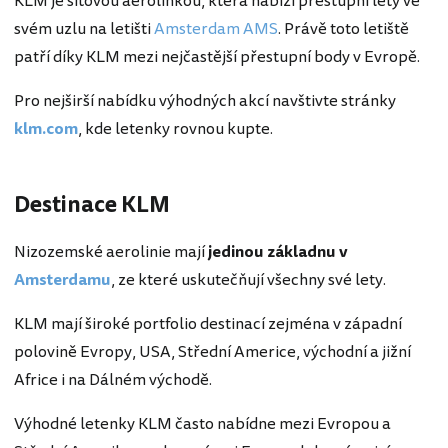
KLM je síťovou aerolinkou, která nabízí přestupní lety ve
svém uzlu na letišti
Amsterdam AMS
. Právě toto letiště
patří díky KLM mezi nejčastější přestupní body v Evropě.
Pro nejširší nabídku výhodných akcí navštivte stránky
klm.com
, kde letenky rovnou kupte.
Destinace KLM
Nizozemské aerolinie mají
jedinou základnu v
Amsterdamu
, ze které uskutečňují všechny své lety.
KLM mají široké portfolio destinací zejména v západní
polovině Evropy, USA, Střední Americe, východní a jižní
Africe i na Dálném východě.
Výhodné letenky KLM často nabídne mezi Evropou a