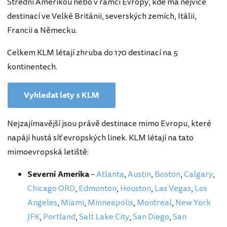
Střední Amerikou nebo v rámci Evropy, kde má nejvíce
destinací ve Velké Británii, severských zemích, Itálii,
Francii a Německu.
Celkem KLM létají zhruba do 170 destinací na 5
kontinentech.
Vyhledat lety s KLM
Nejzajímavější jsou právě destinace mimo Evropu, které
napájí hustá síť evropských linek. KLM létají na tato
mimoevropská letiště:
Severní Amerika
–
Atlanta
,
Austin
,
Boston
,
Calgary
,
Chicago ORD
,
Edmonton
,
Houston
,
Las Vegas
,
Los
Angeles
,
Miami
,
Minneapolis
,
Montreal
,
New York
JFK
,
Portland
,
Salt Lake City
,
San Diego
,
San