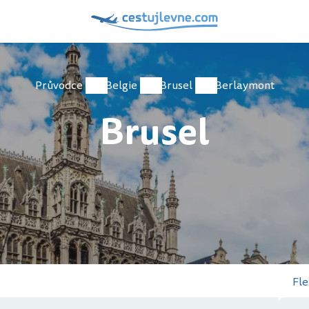
Průvodce
Belgie
Brusel
Berlaymont
Brusel
Fle