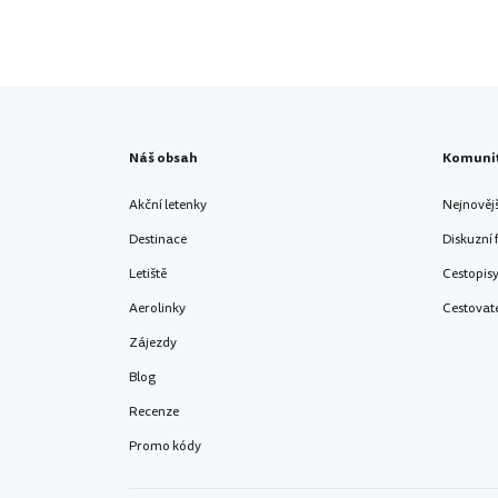
Náš obsah
Komuni
Akční letenky
Nejnověj
Destinace
Diskuzní
Letiště
Cestopis
Aerolinky
Cestovat
Zájezdy
Blog
Recenze
Promo kódy