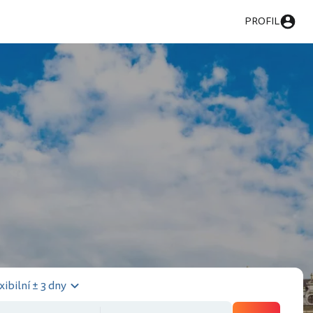
PROFIL
xibilní ± 3 dny