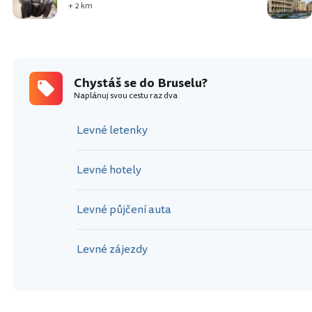
+ 2 km
Chystáš se do Bruselu?
Naplánuj svou cestu raz dva
Levné letenky
Levné hotely
Levné půjčení auta
Levné zájezdy