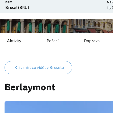
Kam
Odl
Aktivity
Počasí
Doprava
17 míst co vidět v Bruselu
Berlaymont