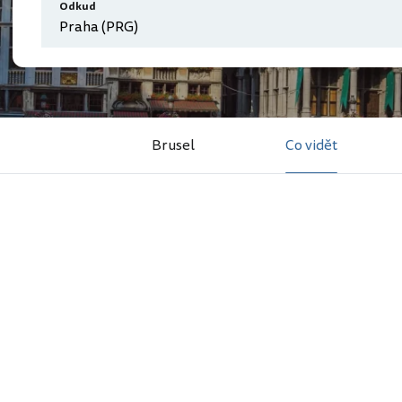
Odkud
Brusel
Co vidět