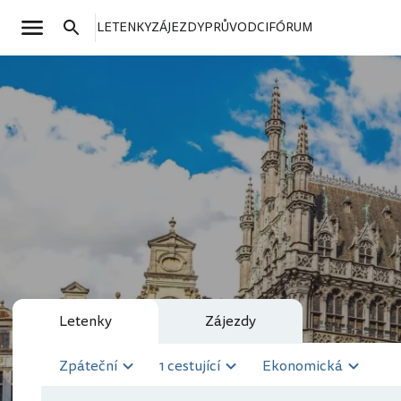
LETENKY
ZÁJEZDY
PRŮVODCI
FÓRUM
Letenky
Zájezdy
Zpáteční
1 cestující
Ekonomická