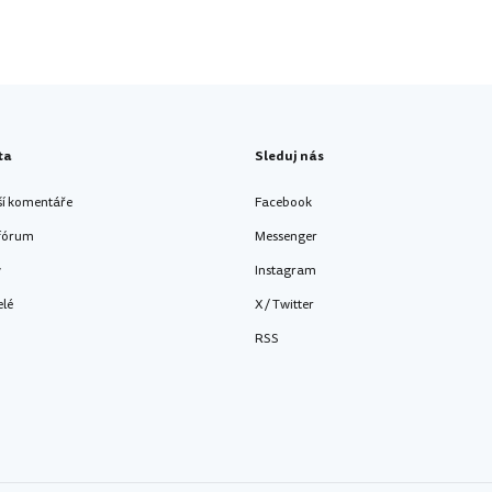
ta
Sleduj nás
ší komentáře
Facebook
 fórum
Messenger
y
Instagram
elé
X / Twitter
RSS