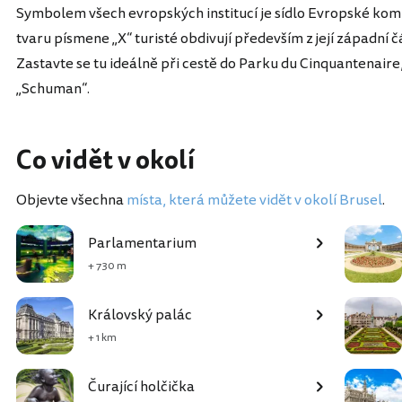
Symbolem všech evropských institucí je sídlo Evropské kom
tvaru písmene „X“ turisté obdivují především z její západní čá
Zastavte se tu ideálně při cestě do Parku du Cinquantenaire
„Schuman“.
Co vidět v okolí
Objevte všechna
místa, která můžete vidět v okolí Brusel
.
Parlamentarium
+ 730 m
Královský palác
+ 1 km
Čurající holčička