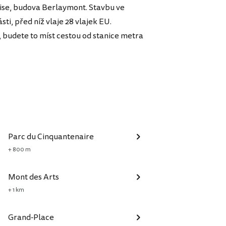
ise, budova Berlaymont. Stavbu ve
sti, před níž vlaje 28 vlajek EU.
, budete to míst cestou od stanice metra
Parc du Cinquantenaire
+ 800 m
Mont des Arts
+ 1 km
Grand-Place