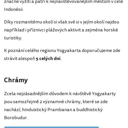
značné vyžití a patří k nejnavštěvovanějším městům v celé
Indonésii.
Díky rozmanitému okolí si však své si v jejím okolí najdou
například i příznivci plážových aktivit a zejména horské
turistiky.
K poznání celého regionu Yogyakarta doporučujeme zde
strávit alespoň
5 celých dní
.
Chrámy
Zcela nejzásadnějším důvodem k návštěvě Yogyakarty
jsou samozřejmě 2 významné chrámy, které se zde
nachází; hinduistický Prambanan a buddhistický
Borobudur.