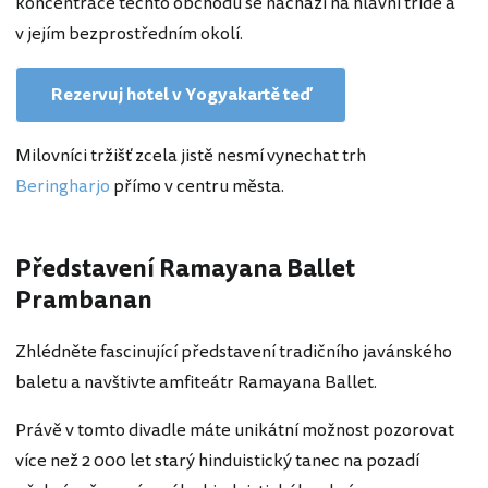
koncentrace těchto obchodů se nachází na hlavní třídě a
v jejím bezprostředním okolí.
Rezervuj hotel v Yogyakartě teď
Milovníci tržišť zcela jistě nesmí vynechat trh
Beringharjo
přímo v centru města.
Představení Ramayana Ballet
Prambanan
Zhlédněte fascinující představení tradičního javánského
baletu a navštivte amfiteátr Ramayana Ballet.
Právě v tomto divadle máte unikátní možnost pozorovat
více než 2 000 let starý hinduistický tanec na pozadí