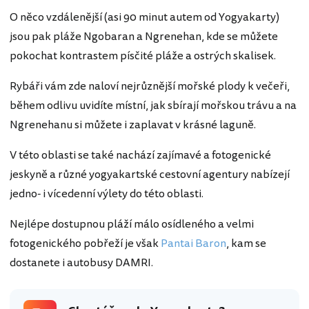
O něco vzdálenější (asi 90 minut autem od Yogyakarty)
jsou pak pláže Ngobaran a Ngrenehan, kde se můžete
pokochat kontrastem písčité pláže a ostrých skalisek.
Rybáři vám zde naloví nejrůznější mořské plody k večeři,
během odlivu uvidíte místní, jak sbírají mořskou trávu a na
Ngrenehanu si můžete i zaplavat v krásné laguně.
V této oblasti se také nachází zajímavé a fotogenické
jeskyně a různé yogyakartské cestovní agentury nabízejí
jedno- i vícedenní výlety do této oblasti.
Nejlépe dostupnou pláží málo osídleného a velmi
fotogenického pobřeží je však
Pantai Baron
, kam se
dostanete i autobusy DAMRI.