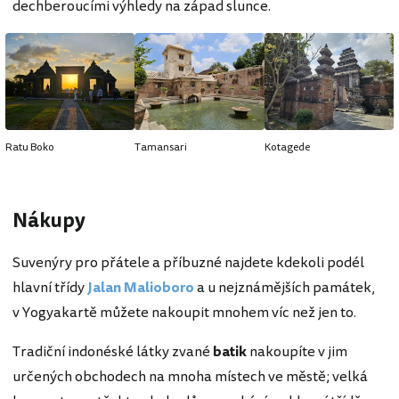
dechberoucími výhledy na západ slunce.
Ratu Boko
Tamansari
Kotagede
Nákupy
Suvenýry pro přátele a příbuzné najdete kdekoli podél
hlavní třídy
Jalan Malioboro
a u nejznámějších památek,
v Yogyakartě můžete nakoupit mnohem víc než jen to.
Tradiční indonéské látky zvané
batik
nakoupíte v jim
určených obchodech na mnoha místech ve městě; velká