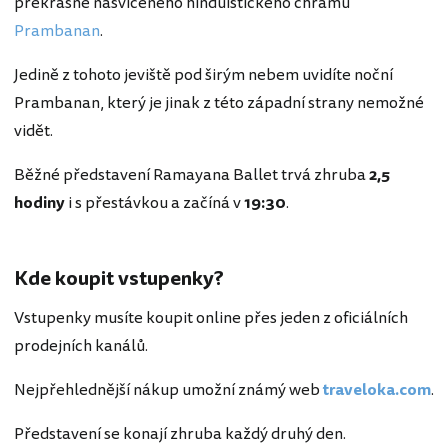
překrásně nasvíceného hinduistického chrámu
Prambanan
.
Jedině z tohoto jeviště pod širým nebem uvidíte noční
Prambanan, který je jinak z této západní strany nemožné
vidět.
Běžné představení Ramayana Ballet trvá zhruba
2,5
hodiny
i s přestávkou a začíná v
19:30
.
Kde koupit vstupenky?
Vstupenky musíte koupit online přes jeden z oficiálních
prodejních kanálů.
Nejpřehlednější nákup umožní známý web
traveloka.com
.
Představení se konají zhruba každý druhý den.