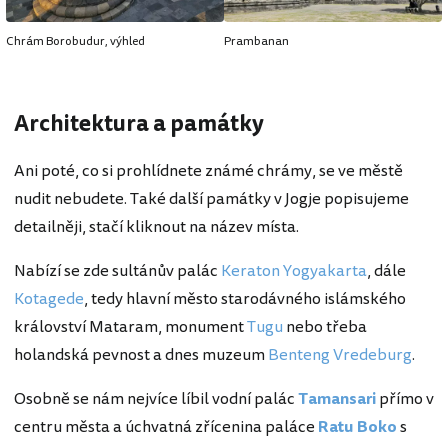
Chrám Borobudur, výhled
Prambanan
Architektura a památky
Ani poté, co si prohlídnete známé chrámy, se ve městě
nudit nebudete. Také další památky v Jogje popisujeme
detailněji, stačí kliknout na název místa.
Nabízí se zde sultánův palác
Keraton Yogyakarta
, dále
Kotagede
, tedy hlavní město starodávného islámského
království Mataram, monument
Tugu
nebo třeba
holandská pevnost a dnes muzeum
Benteng Vredeburg
.
Osobně se nám nejvíce líbil vodní palác
Tamansari
přímo v
centru města a úchvatná zřícenina paláce
Ratu Boko
s