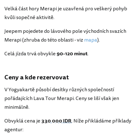
Velká část hory Merapi je uzavřená pro veškerý pohyb
kvůli sopečné aktivitě.
Jeepem pojedete do lávového pole východních svazích
Merapi (zhruba do této oblasti - viz
mapa
).
Celá jízda trvá obvykle
90-120 minut
.
Ceny a kde rezervovat
V Yogyakartě působí desítky různých společností
pořádajících Lava Tour Merapi. Ceny se liší však jen
minimálně.
Obvyklá cena je
330 000 IDR
. Níže přikládáme příklady
agentur: