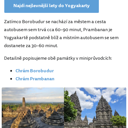
Najdi nejlevnější lety do Yogyakarty
Zatímco Borobudur se nachází za městem a cesta
autobusem sem trvá cca 60–90 minut, Prambanan je
Yogyakartě podstatně blíž a místním autobusem se sem
dostanete za 30–60 minut.
Detailně popisujeme obě památky v miniprůvodcích:
Chrám Borobudur
Chrám Prambanan