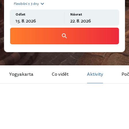
Flexibilní ± 3 dny
Odlet
Návrat
Yogyakarta
Co vidět
Aktivity
Poč