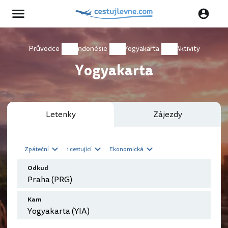
Průvodce
Indonésie
Yogyakarta
Aktivity
Yogyakarta
Letenky
Zájezdy
Zpáteční
1 cestující
Ekonomická
Odkud
Kam