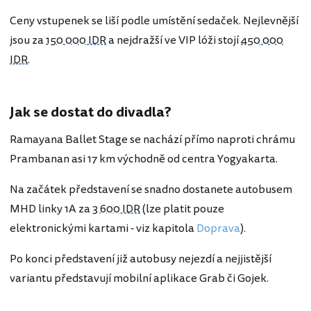
Ceny vstupenek se liší podle umístění sedaček. Nejlevnější
jsou za
150 000 IDR
a nejdražší ve VIP lóži stojí
450 000
IDR
.
Jak se dostat do divadla?
Ramayana Ballet Stage se nachází přímo naproti chrámu
Prambanan asi 17 km východně od centra Yogyakarta.
Na začátek představení se snadno dostanete autobusem
MHD linky 1A za
3 600 IDR
(lze platit pouze
elektronickými kartami - viz kapitola
Doprava
).
Po konci představení již autobusy nejezdí a nejjistější
variantu představují mobilní aplikace Grab či Gojek.