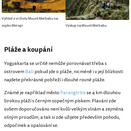
Výhled z vrcholu Mount Merbabu na
sopku Merapi
Výstup na Mount Merbabu
Pláže a koupání
Yogyakarta se určitě nemůže porovnávat třeba s
ostrovem
Bali
pokud jde o pláže, nicméně i v její blízkosti
najdete překrásné pobřeží i dlouhé rovné pláže.
Známé je například město
Parangtritis
se 4 km dlouhou
širokou pláží s černým sopečným pískem. Plavání zde
ovšem doporučováno není kvůli velkým vlnám a zejména
silným proudům, a tak si zde užijete především pohodu,
odpočinek a opalování se.