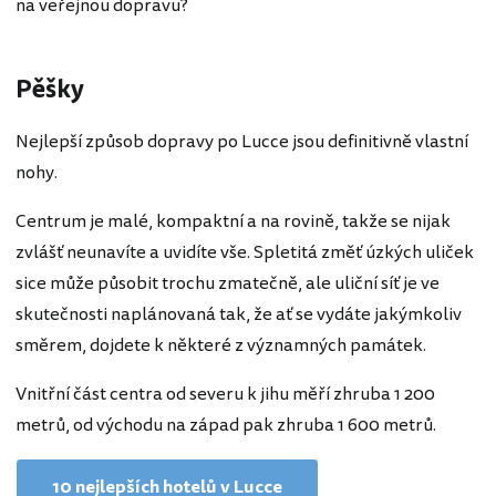
na veřejnou dopravu?
Pěšky
Nejlepší způsob dopravy po Lucce jsou definitivně vlastní
nohy.
Centrum je malé, kompaktní a na rovině, takže se nijak
zvlášť neunavíte a uvidíte vše. Spletitá změť úzkých uliček
sice může působit trochu zmatečně, ale uliční síť je ve
skutečnosti naplánovaná tak, že ať se vydáte jakýmkoliv
směrem, dojdete k některé z významných památek.
Vnitřní část centra od severu k jihu měří zhruba 1 200
metrů, od východu na západ pak zhruba 1 600 metrů.
10 nejlepších hotelů v Lucce