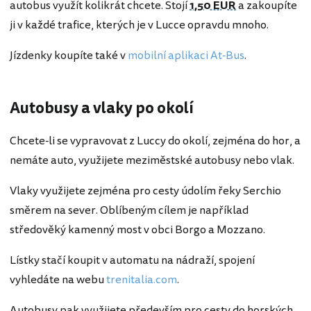
autobus využít kolikrát chcete. Stojí
1,50 EUR
a zakoupíte
ji v každé trafice, kterých je v Lucce opravdu mnoho.
Jízdenky koupíte také v
mobilní aplikaci At-Bus
.
Autobusy a vlaky po okolí
Chcete-li se vypravovat z Luccy do okolí, zejména do hor, a
nemáte auto, využijete meziměstské autobusy nebo vlak.
Vlaky využijete zejména pro cesty údolím řeky Serchio
směrem na sever. Oblíbeným cílem je například
středověký kamenný most v obci Borgo a Mozzano.
Lístky stačí koupit v automatu na nádraží, spojení
vyhledáte na webu
trenitalia.com
.
Autobusy pak využijete především pro cesty do horských