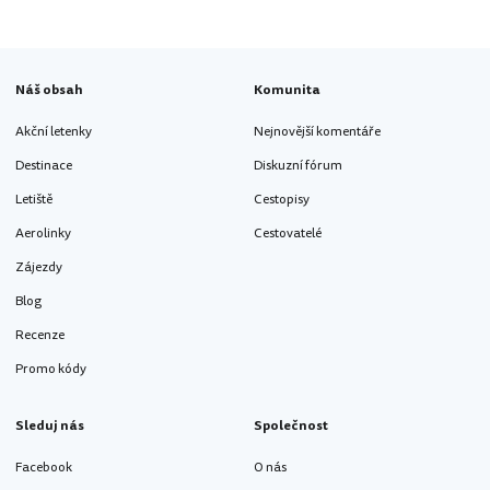
Náš obsah
Komunita
Akční letenky
Nejnovější komentáře
Destinace
Diskuzní fórum
Letiště
Cestopisy
Aerolinky
Cestovatelé
Zájezdy
Blog
Recenze
Promo kódy
Sleduj nás
Společnost
Facebook
O nás