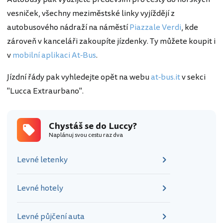
vesniček, všechny meziměstské linky vyjíždějí z
autobusového nádraží na náměstí
Piazzale Verdi
, kde
zároveň v kanceláři zakoupíte jízdenky. Ty můžete koupit i
v
mobilní aplikaci At-Bus
.
Jízdní řády pak vyhledejte opět na webu
at-bus.it
v sekci
"Lucca Extraurbano".
Chystáš se do Luccy?
Naplánuj svou cestu raz dva
Levné letenky
Levné hotely
Levné půjčení auta