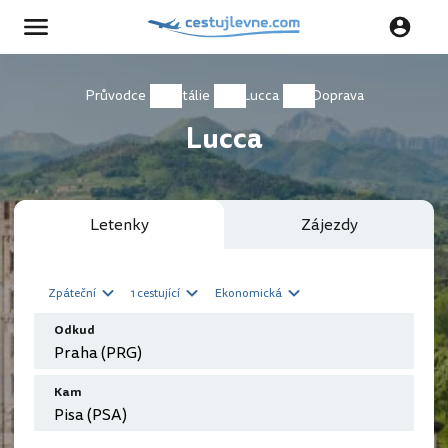
Průvodce
Itálie
Lucca
Doprava
Lucca
Letenky
Zájezdy
Zpáteční
1 cestující
Ekonomická
Odkud
Kam